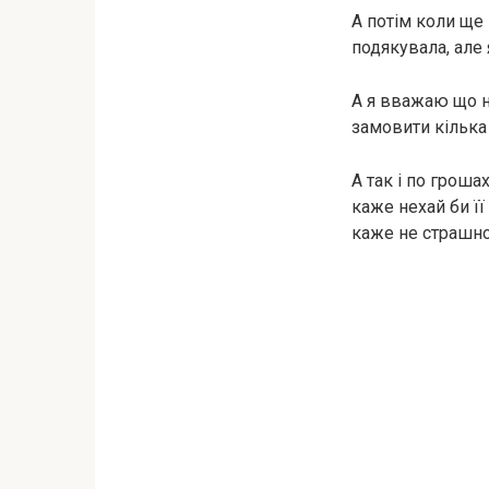
А потім коли ще 
подякувала, але 
А я вважаю що н
замовити кілька 
А так і по гроша
каже нехай би ї
каже не страшно