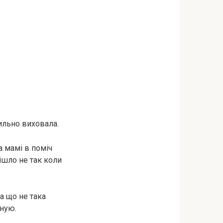
вильно виховала.
а мамі в поміч
ішло не так коли
ла що не така
іную.