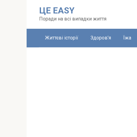
Перейти
ЦЕ EASY
до
вмісту
Поради на всі випадки життя
Життєві історії
Здоров’я
Їжа