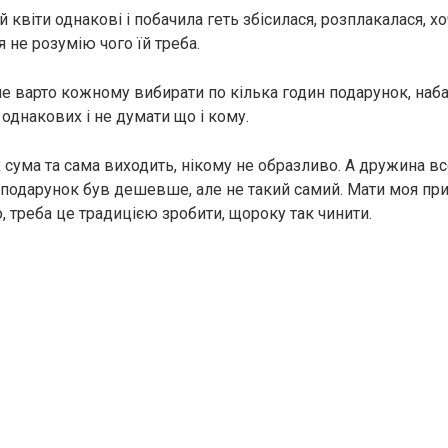
й квіти однакові і побачила геть збісилася, розплакалася, х
я не розумію чого їй треба.
е варто кожному вибирати по кілька годин подарунок, наба
однакових і не думати що і кому.
х сума та сама виходить, нікому не образливо. А дружина в
ї подарунок був дешевше, але не такий самий. Мати моя при
, треба це традицією зробити, щороку так чинити.