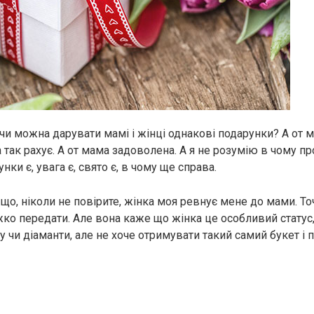
 чи можна дарувати мамі і жінці однакові подарунки? А от
а так рахує. А от мама задоволена. А я не розумію в чому п
нки є, увага є, свято є, в чому ще справа.
 що, ніколи не повірите, жінка моя ревнує мене до мами. То
жко передати. Але вона каже що жінка це особливий статус,
 чи діаманти, але не хоче отримувати такий самий букет і 