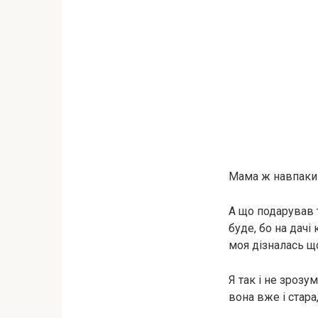
Мама ж навпаки р
А що подарував т
буде, бо на дачі
моя дізналась щ
Я так і не зрозу
вона вже і стара