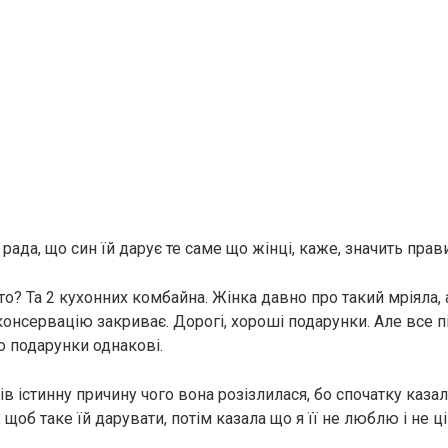
ада, що син їй дарує те саме що жінці, каже, значить пра
о? Та 2 кухонних комбайна. Жінка давно про такий мріяла, 
 консервацію закриває. Дорогі, хороші подарунки. Але все п
о подарунки однакові.
мів істинну причину чого вона розізлилася, бо спочатку каза
, щоб таке їй дарувати, потім казала що я її не люблю і не ц