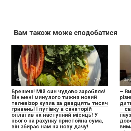
Вам також може сподобатися
Життєві історії
0
Жит
Брешеш! Мій син чудово заробляє!
– Ви
Він мені минулого тижня новий
різн
телевізор купив за двадцять тисяч
дити
гривень! І путівку в санаторій
– с
оплатив на наступний місяць! У
пауз
нього на рахунку пристойна сума,
дов
він збирає нам на нову дачу!
вима