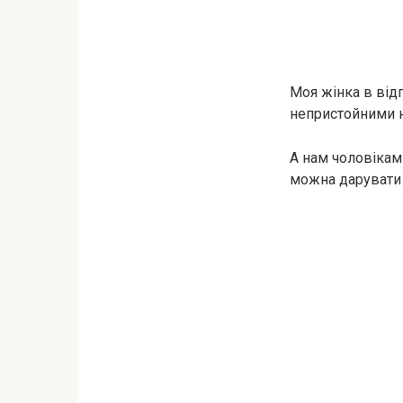
Моя жінка в від
непристойними н
А нам чоловікам
можна дарувати 