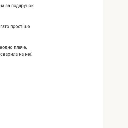
оча за подарунок
гато простіше
сеодно плаче,
сварила на неї,