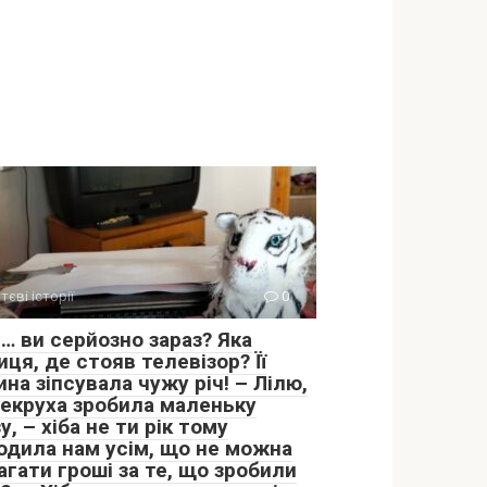
тєві історії
0
… ви серйозно зараз? Яка
иця, де стояв телевізор? Її
на зіпсувала чужу річ! – Лілю,
векруха зробила маленьку
у, – хіба не ти рік тому
одила нам усім, що не можна
гати гроші за те, що зробили