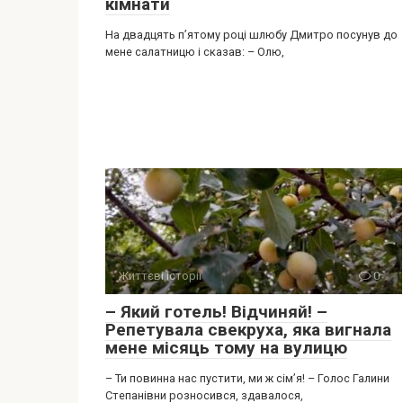
кімнати
На двадцять п’ятому році шлюбу Дмитро посунув до
мене салатницю і сказав: – Олю,
Життєві історії
0
– Який готель! Відчиняй! –
Репетувала свекруха, яка вигнала
мене місяць тому на вулицю
– Ти повинна нас пустити, ми ж сім’я! – Голос Галини
Степанівни розносився, здавалося,