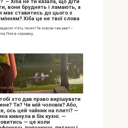
? – Хіба не ти казала, що діти
ти, вони бруднять і ламають, а
я має ставитись до цього з
мінням? Хіба це не твої слова
сімдесят п’ять тисяч? Ти зовсім там уже? –
ла Ліля в слухавку,
тєві історії
0
тобі хто дав право вирішувати
ене? Ти? Чи мій чоловік? Або,
е, ось цей чайник на плиті? —
на кивнула в бік кухні. —
овитись — це коли
ефонуєш, пояснюєш, питаєш і