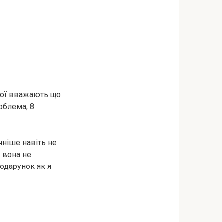
 мої вважають що
роблема, 8
чніше навіть не
 вона не
подарунок як я