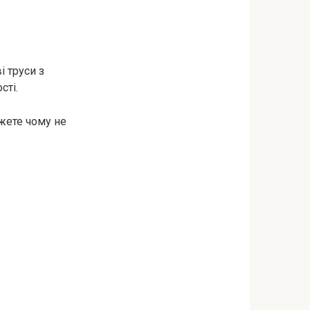
і труси з
сті.
жете чому не