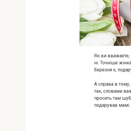
Як ви вважаєте,
ні. Точніше жінк
березня є, подару
А справа в тому,
так, словами ва
просить там шубу
подарував мамі.