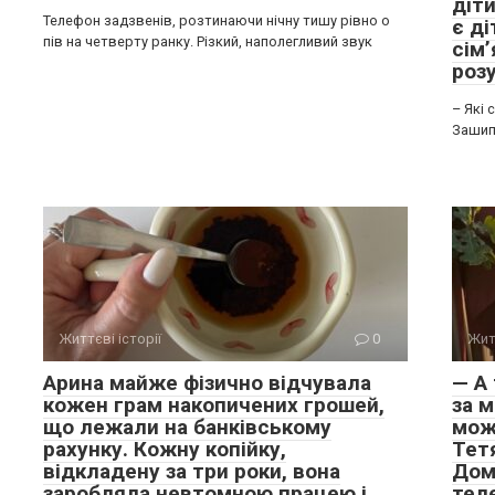
діти
Телефон задзвенів, розтинаючи нічну тишу рівно о
є ді
пів на четверту ранку. Різкий, наполегливий звук
сім’
розу
– Які 
Зашипі
Життєві історії
0
Жит
Арина майже фізично відчувала
— А 
кожен грам накопичених грошей,
за м
що лежали на банківському
мож
рахунку. Кожну копійку,
Тетя
відкладену за три роки, вона
Дом
заробляла невтомною працею і
тел