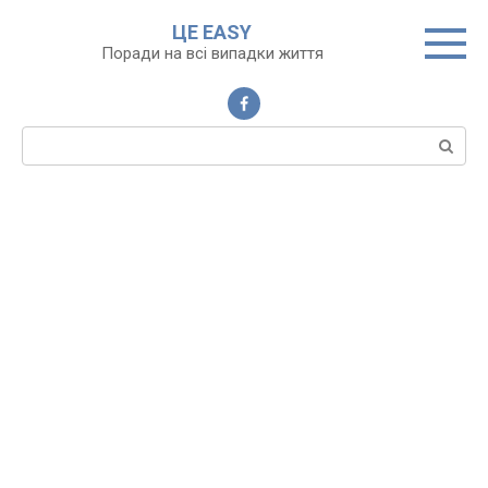
Перейти
ЦЕ EASY
до
Поради на всі випадки життя
вмісту
Пошук: