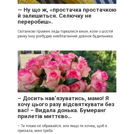
— Ну що ж, «простачка простачкою
й залишиться. Селючку не
переробиш».
Світанкові промені ледь торкалися вікон, коли о шостій
ранку Інну розбудив невблаганний дзвінок будильника.
Життєві історії
0
– Досить нав’язуватись, мамо! Я
хочу цього разу відсвяткувати без
вас! – Видала донька. Бумеранг
прилетів миттєво…
– Ти тільки не ображайся, але якщо ти хочеш, щоб я
приїхала, мені треба