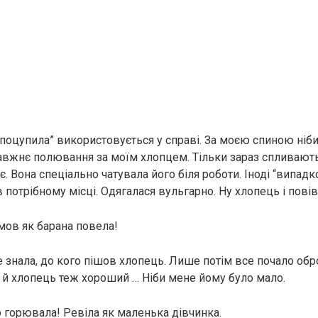
поцупила” використовується у справі. За моєю спиною ніби
вжнє полювання за моїм хлопцем. Тільки зараз спливають 
ає. Вона спеціально чатувала його біля роботи. Іноді “випад
в потрібному місці. Одягалася вульгарно. Ну хлопець і повів
мов як барана повела!
не знала, до кого пішов хлопець. Лише потім все почало обр
 й хлопець теж хороший … Ніби мене йому було мало.
о горювала! Ревіла як маленька дівчинка.