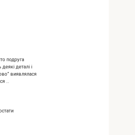
то подруга
деякі деталі і
ково” виявлялася
ся …
остати