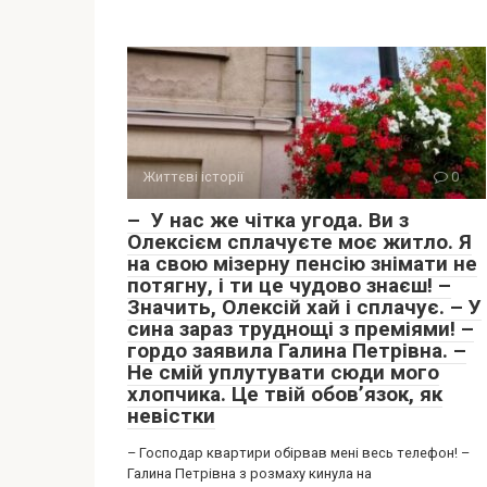
Життєві історії
0
– У нас же чітка угода. Ви з
Олексієм сплачуєте моє житло. Я
на свою мізерну пенсію знімати не
потягну, і ти це чудово знаєш! –
Значить, Олексій хай і сплачує. – У
сина зараз труднощі з преміями! –
гордо заявила Галина Петрівна. –
Не смій уплутувати сюди мого
хлопчика. Це твій обов’язок, як
невістки
– Господар квартири обірвав мені весь телефон! –
Галина Петрівна з розмаху кинула на