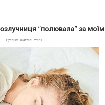
озлучниця “полювала” за мої
Рубрика:
Життєві історії