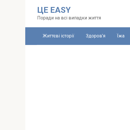
Перейти
ЦЕ EASY
до
вмісту
Поради на всі випадки життя
Життєві історії
Здоров’я
Їжа