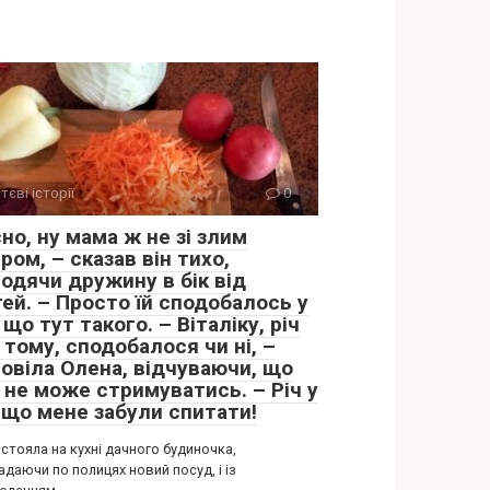
тєві історії
0
но, ну мама ж не зі злим
ром, – сказав він тихо,
водячи дружину в бік від
ей. – Просто їй сподобалось у
 що тут такого. – Віталіку, річ
 тому, сподобалося чи ні, –
повіла Олена, відчуваючи, що
 не може стримуватись. – Річ у
, що мене забули спитати!
стояла на кухні дачного будиночка,
даючи по полицях новий посуд, і із