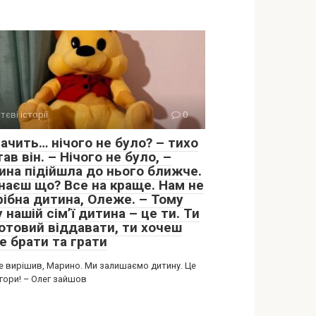
тєві історії
0
ачить… нічого не було? – тихо
ав він. – Нічого не було, –
ина підійшла до нього ближче.
знаєш що? Все на краще. Нам не
рібна дитина, Олеже. – Тому
 нашій сім’ї дитина – це ти. Ти
готовий віддавати, ти хочеш
е брати та грати
се вирішив, Марино. Ми залишаємо дитину. Це
гори! – Олег зайшов