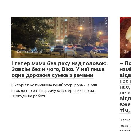
Життєві історії
0
Жит
І тепер мама без даху над головою.
– Лє
Зовсім без нічого, Віко. У неї лише
намі
одна дорожня сумка з речами
від
гост
Вікторія вже вимкнула комп’ютер, розминаючи
нас,
втомлені плечі, і передчувала омріяний спокій.
не в
Сьогодні на роботі
від
вже
тім
Олена 
розкла