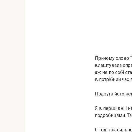
Причому слово “
влаштувала спра
аж не по собі ст
в потрібний час 
Подруга його не
Я в перші дні і 
подробицями. Та
Я тоді так сильн