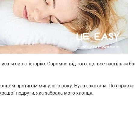
исати свою історію. Соромно від того, що все настільки бан
хлопцем протягом минулого року. Була закохана. По справжн
кращої подруги, яка забрала мого хлопця.