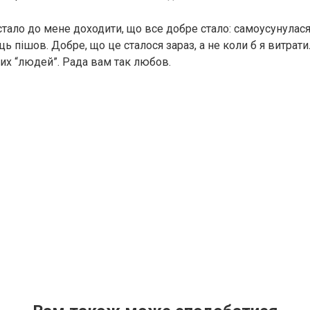
 стало до мене доходити, що все добре стало: самоусунула
ць пішов. Добре, що це сталося зараз, а не коли б я витрати
цих “людей”. Рада вам так любов.