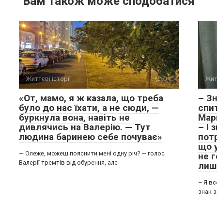
Вам також може сподобатися
Життєві історії
0
Жит
«От, мамо, я ж казала, що треба
– Зн
було до нас їхати, а не сюди, —
спит
буркнула вона, навіть не
Мар
дивлячись на Валерію. — Тут
– І 
людина баринею себе почуває»
пот
що у
— Олеже, можеш пояснити мені одну річ? — голос
не 
Валерії тремтів від обурення, але
лиш
– Я в
знак з