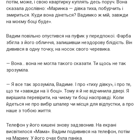
потім, може, і свою квартирку куплять десь поруч. Вона
сказала дослівно: «Маринка — дівка тиха, побурчить і
змириться. Куди вона дінеться? Вадимко ж мій, завжди
на моєму боці буде».
Вадим повільно опустився на пуфик у передпокої. Фарба
збігла з його обличчя, залишивши нездорову блідість. Він
дивився в одну точку, на носок свого черевика.
— Вона… вона не могла такого сказати. Ти щось не так
зрозуміла.
— Я все так зрозуміла, Вадиме. І про «тиху дівку», і про те,
що ти «завжди на її боці». Тому я й не відчинила двері. Я
вирішила перевірити, на чиєму ти боці насправді. Коли
йдеться не про вибір шпалер чи місця для відпустки, а про
наше з тобою життя.
Телефон у його кишені знову задзвонив. На екрані
висвітилося «Мама». Вадим подивився на телефон, потім
на Марину. У його очах була паніка.