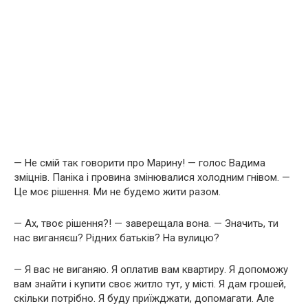
— Не смій так говорити про Марину! — голос Вадима
зміцнів. Паніка і провина змінювалися холодним гнівом. —
Це моє рішення. Ми не будемо жити разом.
— Ах, твоє рішення?! — заверещала вона. — Значить, ти
нас виганяєш? Рідних батьків? На вулицю?
— Я вас не виганяю. Я оплатив вам квартиру. Я допоможу
вам знайти і купити своє житло тут, у місті. Я дам грошей,
скільки потрібно. Я буду приїжджати, допомагати. Але