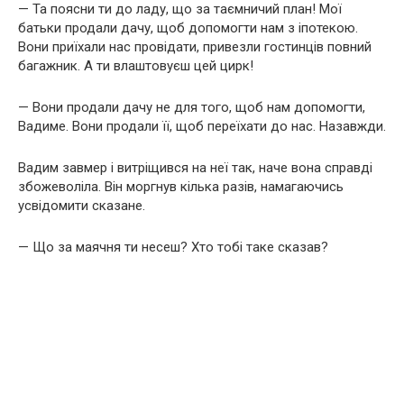
— Та поясни ти до ладу, що за таємничий план! Мої
батьки продали дачу, щоб допомогти нам з іпотекою.
Вони приїхали нас провідати, привезли гостинців повний
багажник. А ти влаштовуєш цей цирк!
— Вони продали дачу не для того, щоб нам допомогти,
Вадиме. Вони продали її, щоб переїхати до нас. Назавжди.
Вадим завмер і витріщився на неї так, наче вона справді
збожеволіла. Він моргнув кілька разів, намагаючись
усвідомити сказане.
— Що за маячня ти несеш? Хто тобі таке сказав?