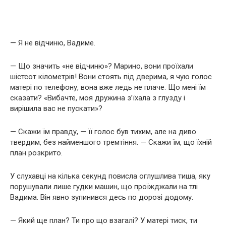
— Я не відчиню, Вадиме.
— Що значить «не відчиню»? Марино, вони проїхали
шістсот кілометрів! Вони стоять під дверима, я чую голос
матері по телефону, вона вже ледь не плаче. Що мені їм
сказати? «Вибачте, моя дружина з’їхала з глузду і
вирішила вас не пускати»?
— Скажи їм правду, — її голос був тихим, але на диво
твердим, без найменшого тремтіння. — Скажи їм, що їхній
план розкрито.
У слухавці на кілька секунд повисла оглушлива тиша, яку
порушували лише гудки машин, що проїжджали на тлі
Вадима. Він явно зупинився десь по дорозі додому.
— Який ще план? Ти про що взагалі? У матері тиск, ти