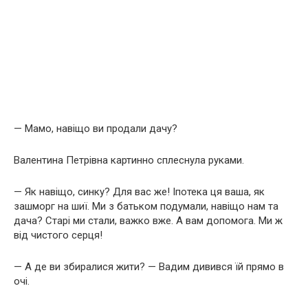
— Мамо, навіщо ви продали дачу?
Валентина Петрівна картинно сплеснула руками.
— Як навіщо, синку? Для вас же! Іпотека ця ваша, як
зашморг на шиї. Ми з батьком подумали, навіщо нам та
дача? Старі ми стали, важко вже. А вам допомога. Ми ж
від чистого серця!
— А де ви збиралися жити? — Вадим дивився їй прямо в
очі.