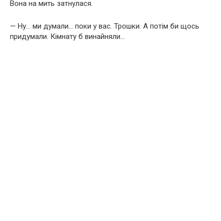
Вона на мить затнулася.
— Ну… ми думали… поки у вас. Трошки. А потім би щось
придумали. Кімнату б винайняли…