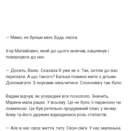
— Мамо, не бреши мені. Будь ласка.
Ігор Матвійович, який до цього мовчав, кашлянув і
повернувся до них.
— Досить, Валю. Сказала б уже як є. Так, хотіли до вас
переїхати. А що такого? Батьки повинні жити з дітьми.
Допомагати. З онуками няньчитися. Споконвіку так було.
Вадим відчув, як усередині все похололо. Значить,
Марина мала рацію. У всьому. Це не було її параноєю чи
помилкою. Це був ретельно продуманий план, у якому
йому та його дружині відводилася роль статистів.
— Але в нас своє життя, тату. Своя сім’я. У нас маленька