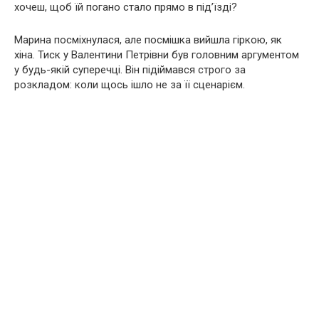
хочеш, щоб їй погано стало прямо в під’їзді?
Марина посміхнулася, але посмішка вийшла гіркою, як
хіна. Тиск у Валентини Петрівни був головним аргументом
у будь-якій суперечці. Він підіймався строго за
розкладом: коли щось ішло не за її сценарієм.