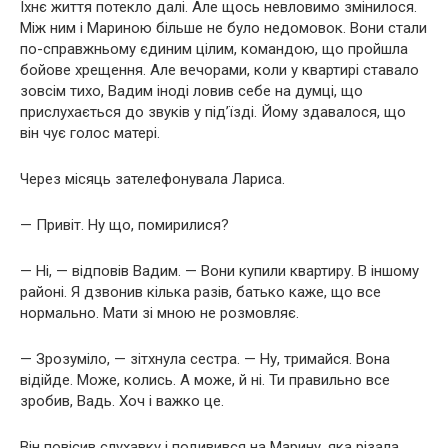
Їхнє життя потекло далі. Але щось невловимо змінилося.
Між ним і Мариною більше не було недомовок. Вони стали
по-справжньому єдиним цілим, командою, що пройшла
бойове хрещення. Але вечорами, коли у квартирі ставало
зовсім тихо, Вадим іноді ловив себе на думці, що
прислухається до звуків у під’їзді. Йому здавалося, що
він чує голос матері.
Через місяць зателефонувала Лариса.
— Привіт. Ну що, помирилися?
— Ні, — відповів Вадим. — Вони купили квартиру. В іншому
районі. Я дзвонив кілька разів, батько каже, що все
нормально. Мати зі мною не розмовляє.
— Зрозуміло, — зітхнула сестра. — Ну, тримайся. Вона
відійде. Може, колись. А може, й ні. Ти правильно все
зробив, Вадь. Хоч і важко це.
Він повісив слухавку і подивився на Марину, яка різала