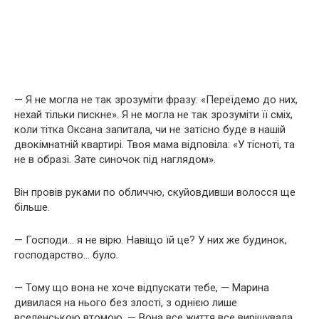
— Я не могла не так зрозуміти фразу: «Переїдемо до них,
нехай тільки пискне». Я не могла не так зрозуміти її сміх,
коли тітка Оксана запитала, чи не затісно буде в нашій
двокімнатній квартирі. Твоя мама відповіла: «У тісноті, та
не в образі. Зате синочок під наглядом».
Він провів руками по обличчю, скуйовдивши волосся ще
більше.
— Господи… я не вірю. Навіщо їй це? У них же будинок,
господарство… було.
— Тому що вона не хоче відпускати тебе, — Марина
дивилася на нього без злості, з однією лише
вселенською втомою. — Вона все життя все вирішувала