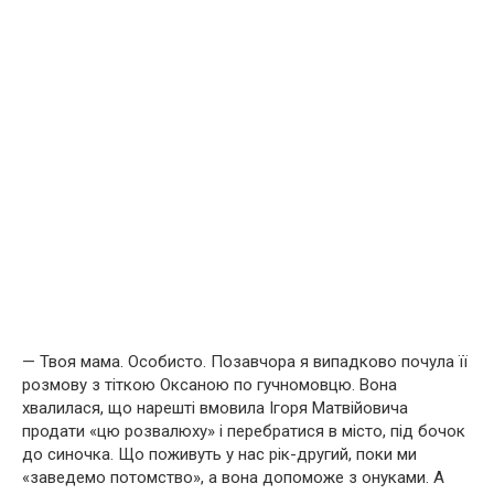
— Твоя мама. Особисто. Позавчора я випадково почула її
розмову з тіткою Оксаною по гучномовцю. Вона
хвалилася, що нарешті вмовила Ігоря Матвійовича
продати «цю розвалюху» і перебратися в місто, під бочок
до синочка. Що поживуть у нас рік-другий, поки ми
«заведемо потомство», а вона допоможе з онуками. А