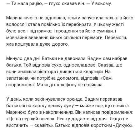
— Ти мала рацію, — глухо сказав він. — У всьому.
Марина нічого не відповіла, тільки запустила пальці в його
волосся і стала повільно їх перебирати. У цьому жесті
було все: і підтримка, і прощення за його сумніви, і
мовчазне визнання їхньої спільної перемоги. Перемоги,
яка коштувала дуже дорого.
Минуло два дні. Батьки не дзвонили. Вадим сам набрав
батька. Той відповів сухо, односкладово. Сказав, що
вони знайшли рієлтора і дивляться квартири. На
запитання, чи потрібна допомога, відповів: «Самі
впораємося». Мати до телефону не підійшла.
У день, коли закінчувалася оренда, Вадим переказав
батькові на картку велику суму — майже все, що в них із
Мариною було в накопиченнях. Він написав повідомлення:
«Це на перший внесок. Решту додасте від дачі. Якщо не
вистачить — скажіть». Батько відповів коротким «Дякую».