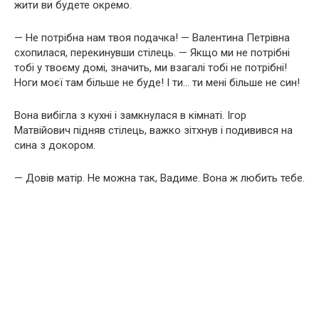
жити ви будете окремо.
— Не потрібна нам твоя подачка! — Валентина Петрівна
схопилася, перекинувши стілець. — Якщо ми не потрібні
тобі у твоєму домі, значить, ми взагалі тобі не потрібні!
Ноги моєї там більше не буде! І ти… ти мені більше не син!
Вона вибігла з кухні і замкнулася в кімнаті. Ігор
Матвійович підняв стілець, важко зітхнув і подивився на
сина з докором.
— Довів матір. Не можна так, Вадиме. Вона ж любить тебе.