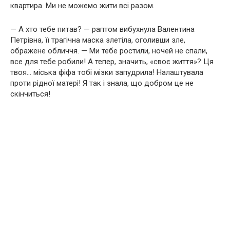
квартира. Ми не можемо жити всі разом.
— А хто тебе питав? — раптом вибухнула Валентина
Петрівна, її трагічна маска злетіла, оголивши зле,
ображене обличчя. — Ми тебе ростили, ночей не спали,
все для тебе робили! А тепер, значить, «своє життя»? Ця
твоя… міська фіфа тобі мізки запудрила! Налаштувала
проти рідної матері! Я так і знала, що добром це не
скінчиться!