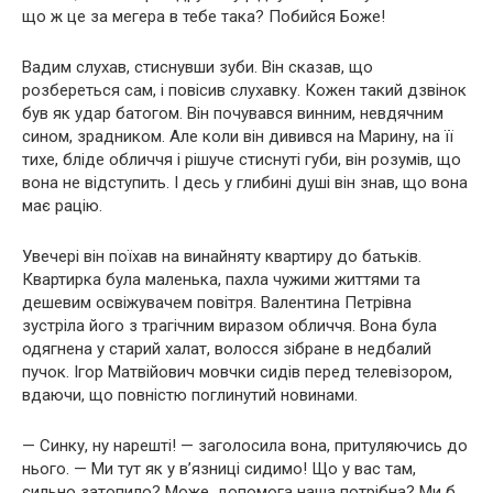
що ж це за мегера в тебе така? Побийся Боже!
Вадим слухав, стиснувши зуби. Він сказав, що
розбереться сам, і повісив слухавку. Кожен такий дзвінок
був як удар батогом. Він почувався винним, невдячним
сином, зрадником. Але коли він дивився на Марину, на її
тихе, бліде обличчя і рішуче стиснуті губи, він розумів, що
вона не відступить. І десь у глибині душі він знав, що вона
має рацію.
Увечері він поїхав на винайняту квартиру до батьків.
Квартирка була маленька, пахла чужими життями та
дешевим освіжувачем повітря. Валентина Петрівна
зустріла його з трагічним виразом обличчя. Вона була
одягнена у старий халат, волосся зібране в недбалий
пучок. Ігор Матвійович мовчки сидів перед телевізором,
вдаючи, що повністю поглинутий новинами.
— Синку, ну нарешті! — заголосила вона, притуляючись до
нього. — Ми тут як у в’язниці сидимо! Що у вас там,
сильно затопило? Може, допомога наша потрібна? Ми б