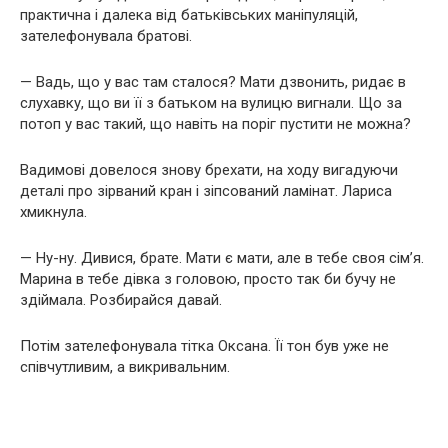
практична і далека від батьківських маніпуляцій,
зателефонувала братові.
— Вадь, що у вас там сталося? Мати дзвонить, ридає в
слухавку, що ви її з батьком на вулицю вигнали. Що за
потоп у вас такий, що навіть на поріг пустити не можна?
Вадимові довелося знову брехати, на ходу вигадуючи
деталі про зірваний кран і зіпсований ламінат. Лариса
хмикнула.
— Ну-ну. Дивися, брате. Мати є мати, але в тебе своя сім’я.
Марина в тебе дівка з головою, просто так би бучу не
здіймала. Розбирайся давай.
Потім зателефонувала тітка Оксана. Її тон був уже не
співчутливим, а викривальним.