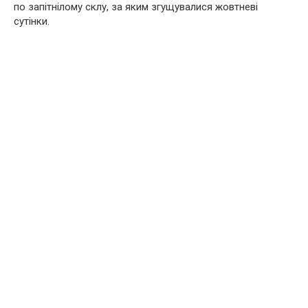
по запітнілому склу, за яким згущувалися жовтневі
сутінки.