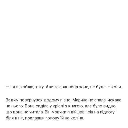
— І я її люблю, тату. Але так, як вона хоче, не буде. Ніколи.
Вадим повернувся додому пізно. Марина не спала, чекала
на нього. Вона сиділа у кріслі з книгою, але було видно,
що вона не читала. Він мовчки підійшов і сів на підлогу
біля її ніг, поклавши голову їй на коліна.