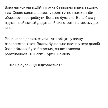
Вона натиснула відбій, і її рука безвільно впала вздовж
тіла. Серце калатало десь у горлі, гучно і важко, ніби
збиралося вистрибнути. Вона не була зла. Вона була у
відчаї. І цей відчай додавав їй сил стояти на своєму до
кінця.
Рівно через десять хвилин, як і обіцяв, у замку
заскреготав ключ. Вадим буквально влетів у передпокій,
його обличчя було багровим, світле волосся
розтріпалося. Він навіть куртки не зняв.
— Що це було? Що відбувається?