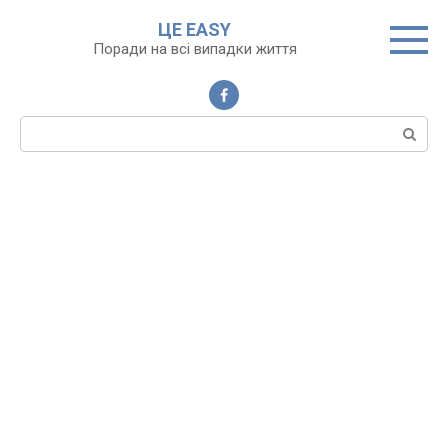
Перейти
ЦЕ EASY
до
Поради на всі випадки життя
вмісту
Пошук: