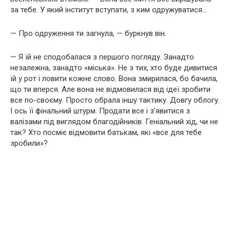
за тебе. У який інститут вступати, з ким одружуватися…
— Про одруження ти загнула, — буркнув він.
— Я їй не сподобалася з першого погляду. Занадто
незалежна, занадто «міська». Не з тих, хто буде дивитися
їй у рот і ловити кожне слово. Вона змирилася, бо бачила,
що ти вперся. Але вона не відмовилася від ідеї зробити
все по-своєму. Просто обрала іншу тактику. Довгу облогу.
І ось її фінальний штурм. Продати все і з’явитися з
валізами під виглядом благодійників. Геніальний хід, чи не
так? Хто посміє відмовити батькам, які «все для тебе
зробили»?