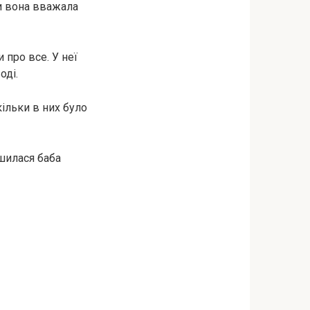
ми вона вважала
 про все. У неї
оді.
кільки в них було
ишилася баба