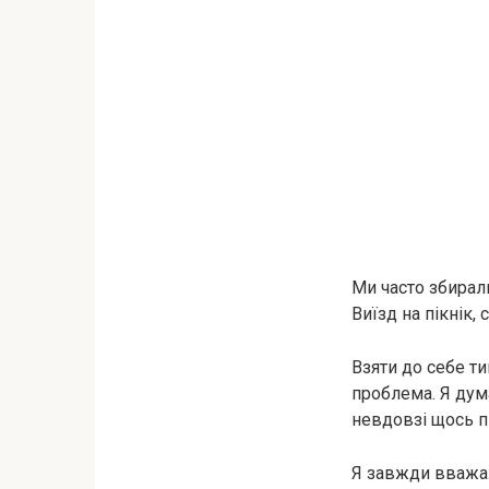
Ми часто збирали
Виїзд на пікнік,
Взяти до себе т
проблема. Я дума
невдовзі щось п
Я завжди вважала