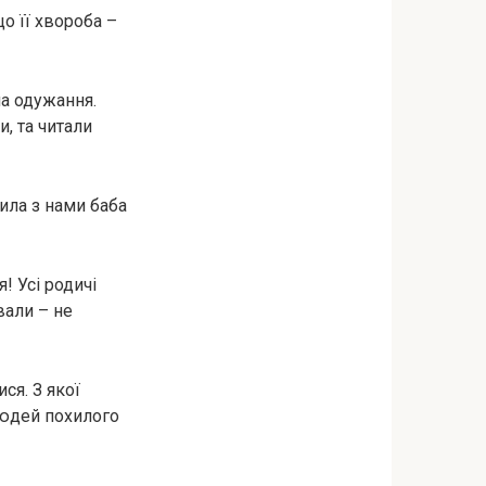
о її хвороба –
на одужання.
, та читали
ила з нами баба
! Усі родичі
вали – не
ся. З якої
 людей похилого