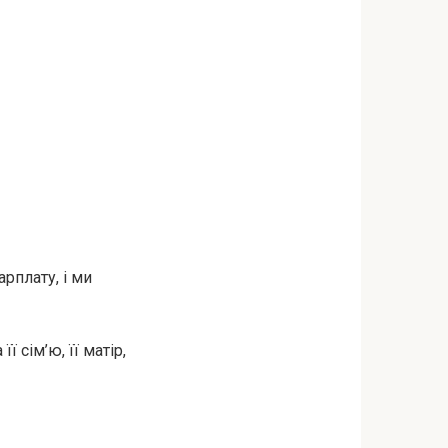
арплату, і ми
ї сім’ю, її матір,