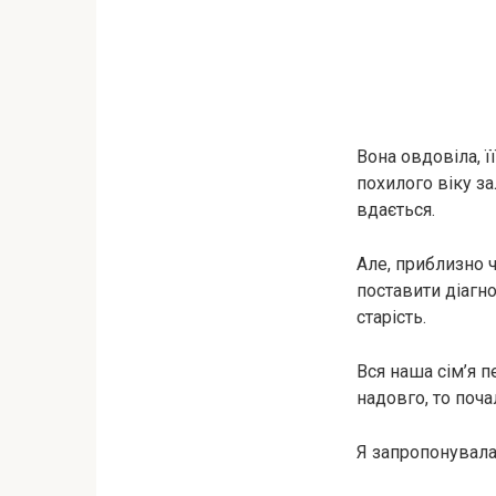
Вона овдовіла, ї
похилого віку за
вдається.
Але, приблизно ч
поставити діагно
старість.
Вся наша сім’я п
надовго, то поч
Я запропонувала