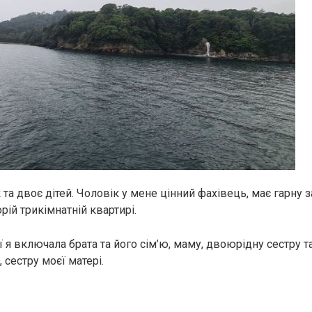
 та двоє дітей. Чоловік у мене цінний фахівець, має гарну з
ій трикімнатній квартирі.
ї я включала брата та його сім’ю, маму, двоюрідну сестру та ї
, сестру моєї матері.