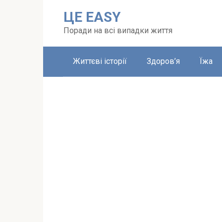
Перейти
ЦЕ EASY
до
вмісту
Поради на всі випадки життя
Життєві історії
Здоров’я
Їжа