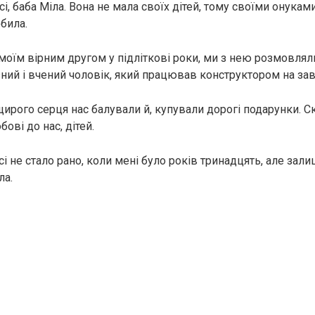
сі, баба Міла. Вона не мала своїх дітей, тому своїми онука
юбила.
моїм вірним другом у підліткові роки, ми з нею розмовляли
ний і вчений чоловік, який працював конструктором на зав
ирого серця нас балували й, купували дорогі подарунки. С
ові до нас, дітей.
сі не стало рано, коли мені було років тринадцять, але зал
ла.