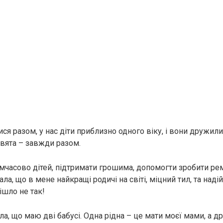
ся разом, у нас діти приблизно одного віку, і вони дружил
 свята – завжди разом.
имчасово дітей, підтримати грошима, допомогти зробити ре
ла, що в мене найкращі родичі на світі, міцний тил, та наді
ішло не так!
, що маю дві бабусі. Одна рідна – це мати моєї мами, а др