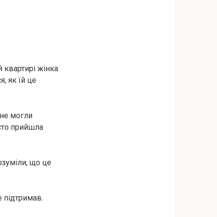
й квартирі жінка
, як їй це
 не могли
осто прийшла
озуміли, що це
е підтримав.