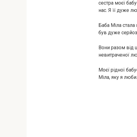
сестра моєї бабу
нас. Я її дуже л
Баба Міла стала 
був дуже серйоз
Вони разом від щ
невитраченої люб
Моєї рідної бабу
Міла, яку я люби