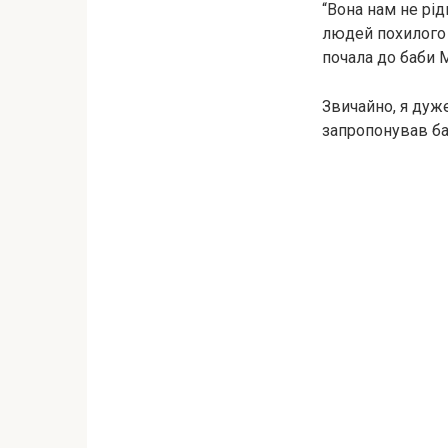
“Вона нам не рід
людей похилого в
почала до баби М
Звичайно, я дуж
запропонував ба