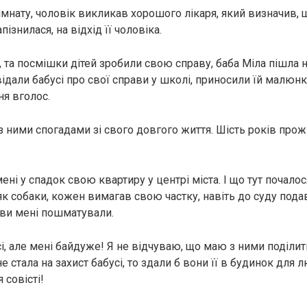
імнату, чоловік викликав хорошого лікаря, який визначив, щ
пізнилася, на відхід її чоловіка.
, та посмішки дітей зробили свою справу, баба Міла пішла 
ідали бабусі про свої справи у школі, приносили їй малюнки
я вголос.
з ними спогадами зі свого довгого життя. Шість років прож
ні у спадок свою квартиру у центрі міста. І що тут почалося
як собаки, кожен вимагав свою частку, навіть до суду пода
рви мені пошматували.
, але мені байдуже! Я не відчуваю, що маю з ними поділити
не стала на захист бабусі, то здали б вони її в будинок для
я совісті!