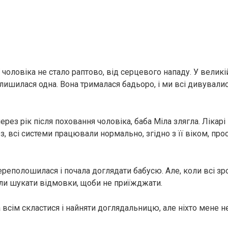
ї чоловіка не стало раптово, від серцевого нападу. У великі
лишилася одна. Вона трималася бадьоро, і ми всі дивувалися
ерез рік після поховання чоловіка, баба Міла злягла. Лікарі
з, всі системи працювали нормально, згідно з її віком, пр
ереполошилася і почала доглядати бабусю. Але, коли всі зр
али шукати відмовки, щоби не приїжджати.
 всім скластися і найняти доглядальницю, але ніхто мене н