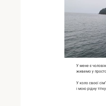
У мене є чоловік
живемо у простор
У коло своєї сім’
і мою рідну тітку