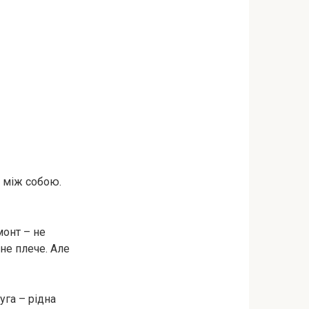
и між собою.
монт – не
йне плече. Але
уга – рідна