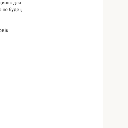
удинок для
 не буде і,
овік