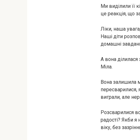
Ми виділили її к
це реакція, що за
Ліки, наша увага
Наші діти розпов
домашні завданн
А вона ділилася 
Міла.
Вона залишила ме
пересварилися, 
виграли, але не
Розсварилися всі
радості? Якби я 
віку, без зазрінн