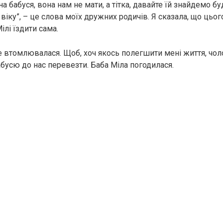
на бабуся, вона нам не мати, а тітка, давайте їй знайдемо б
іку”, – це слова моїх дружних родичів. Я сказала, що цього
ілі їздити сама.
е втомлювалася. Щоб, хоч якось полегшити мені життя, чол
бусю до нас перевезти. Баба Міла погодилася.