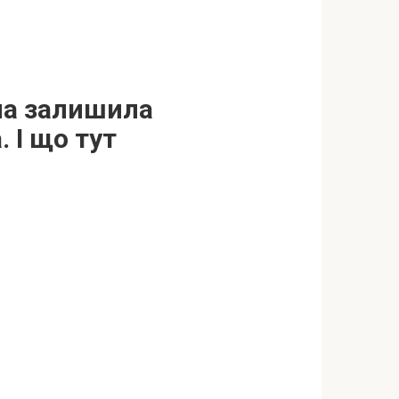
она залишила
. І що тут