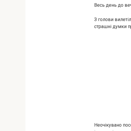
Весь день до ве
З голови вилетіл
страшні думки п
Неочікувано посе