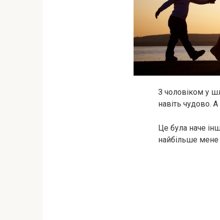
З чоловіком у ш
навіть чудово. А
Це була наче інш
найбільше мене 