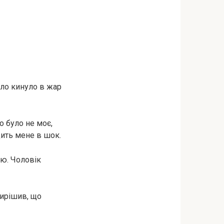
Тіло кинуло в жар
о було не моє,
дить мене в шок.
ю. Чоловік
вирішив, що