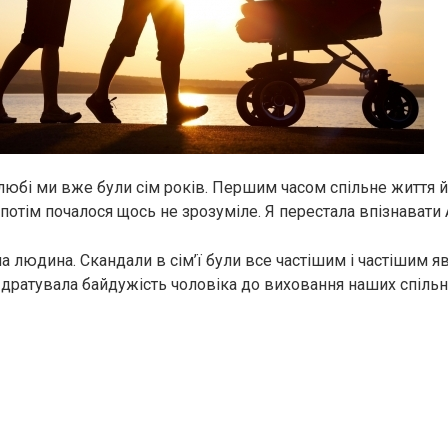
любі ми вже були сім років. Першим часом спільне життя
 потім почалося щось не зрозуміле. Я перестала впізнавати 
а людина. Скандали в сім’ї були все частішим і частішим я
дратувала байдужість чоловіка до виховання наших спільни