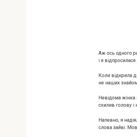
Аж ось одного ра
і я відпросилася
Коли відкрила дв
не наших знайом
Невідома жінка 
схилив голову і 
Напевно, я надія
слова зайві. Мо