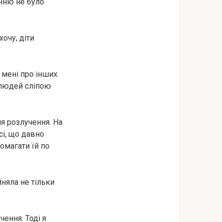
енню не було
очу, діти
 мені про інших
х людей сліпою
ля розлучення. На
сі, що давно
омагати їй по
йняла не тільки
ення. Тоді я