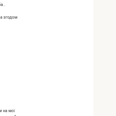
ба…
 а згодом
и на мої