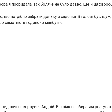
чора я проридала. Так боляче не було давно. Ще й ця хворо
о, що потрібно забрати доньку з садочка. В голові був шум,
ро самотність і одиноке майбутнє.
ред ночі повернувся Андрій. Він ніяк не збирався реагуват