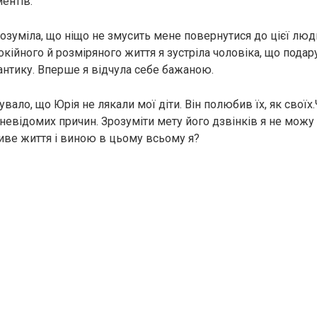
ентів.
розуміла, що ніщо не змусить мене повернутися до цієї лю
окійного й розміряного життя я зустріла чоловіка, що пода
нтику. Вперше я відчула себе бажаною.
вало, що Юрія не лякали мої діти. Він полюбив їх, як своїх
невідомих причин. Зрозуміти мету його дзвінків я не можу і
иве життя і виною в цьому всьому я?