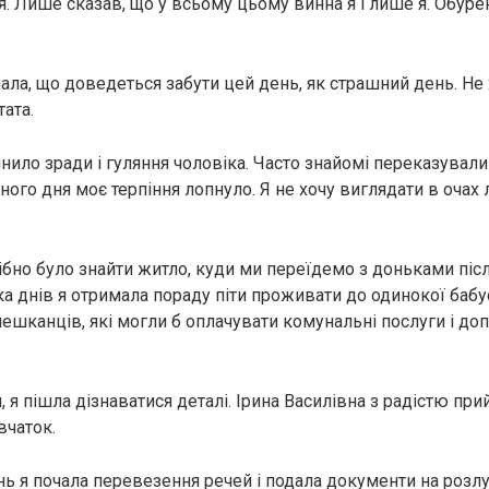
ня. Лише сказав, що у всьому цьому винна я і лише я. Обур
ала, що доведеться забути цей день, як страшний день. Не х
ата.
нило зради і гуляння чоловіка. Часто знайомі переказували
ного дня моє терпіння лопнуло. Я не хочу виглядати в оча
ібно було знайти житло, куди ми переїдемо з доньками піс
ка днів я отримала пораду піти проживати до одинокої бабу
ешканців, які могли б оплачувати комунальні послуги і доп
 я пішла дізнаватися деталі. Ірина Василівна з радістю при
вчаток.
ь я почала перевезення речей і подала документи на розлуч