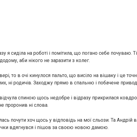
зу я сиділа на роботі і помітила, що погано себе почуваю. 
 додому, аби нікого не заразити з колег.
ері, то в очі кинулося пальто, що висіло на вішаку і це точн
их, ні родичів. Заходжу прямо в спальню і побачене приво
відчула спиною щось недобре і відразу прикрилася ковдро
не проронив ні слова.
лась почути хоч щось у відповідь на мої сльози. Та Андрій 
вчки вдягнувся і пішов за своєю новою дамою.