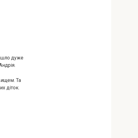
 йшло дуже
Андрія.
вищем. Та
х діток.