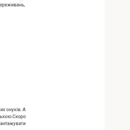
 переживань,
их онуків. А
елькою.Скоро
 шантажувати