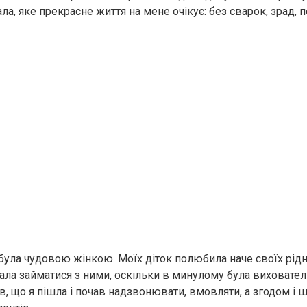
ала, яке прекрасне життя на мене очікує: без сварок, зрад,
 була чудовою жінкою. Моїх діток полюбила наче своїх рідн
чала займатися з ними, оскільки в минулому була виховат
в, що я пішла і почав надзвонювати, вмовляти, а згодом і