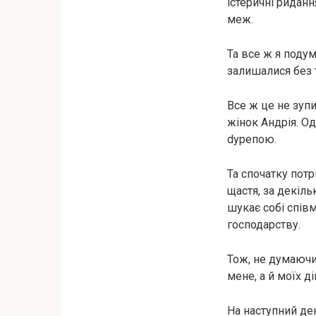
істеричні ридан
меж.
Та все ж я подум
залишалися без т
Все ж це не зупи
жінок Андрія. Од
dурепою.
Та спочатку потр
щастя, за декіль
шукає собі співм
господарству.
Тож, не думаючи,
мене, а й моїх ді
На наступний ден