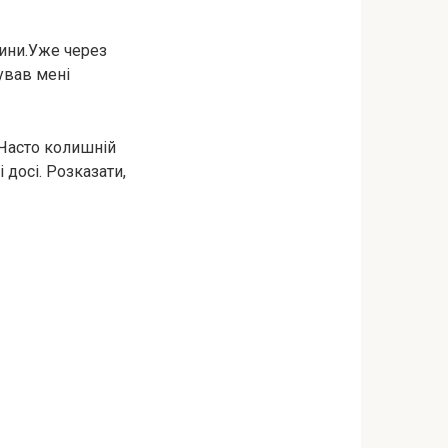
дини.Уже через
рував мені
.Часто колишній
 досі. Розказати,