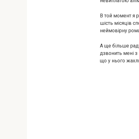
невиплатою алім
В той момент я 
шість місяців сп
неймовірну рома
А ще більше раду
дзвонить мені з 
що у нього жахл