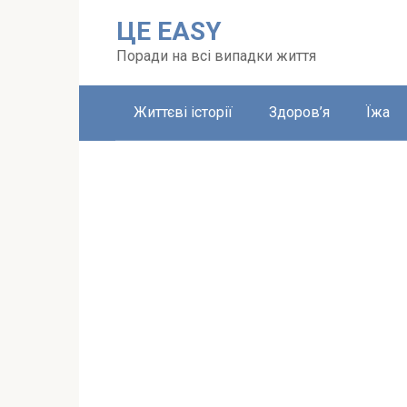
Перейти
ЦЕ EASY
до
вмісту
Поради на всі випадки життя
Життєві історії
Здоров’я
Їжа