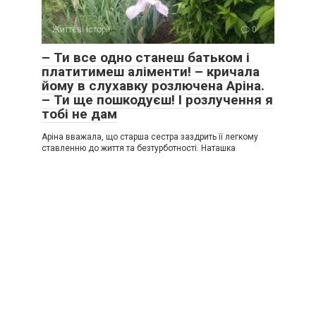
Життєві історії
0
– Ти все одно станеш батьком і
платитимеш аліменти! – кричала
йому в слухавку розлючена Аріна.
– Ти ще пошкодуєш! І розлучення я
тобі не дам
Аріна вважала, що старша сестра заздрить її легкому
ставленню до життя та безтурботності. Наташка