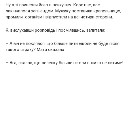
Ну а ті привезли його в психушку. Коротше, все
закінчилося хепі-ендом. Мужику поставили крапельницю,
промили організм і відпустили на всі чотири сторони.
Я, вислухавши розповідь і посміявшись, запитала:
– А він не поклявся, що більше пити ніколи не буде після
такого страху? Мати сказала:
– Ага, сказав, що зеленку більше ніколи в житті не питиме!