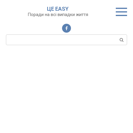
Перейти
ЦЕ EASY
до
Поради на всі випадки життя
вмісту
Пошук: