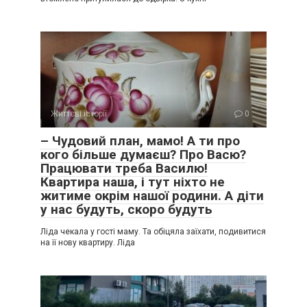
Життєві історії
0
– Чудовий план, мамо! А ти про
кого більше думаєш? Про Васю?
Працювати треба Василю!
Квартира наша, і тут ніхто не
житиме окрім нашої родини. А діти
у нас будуть, скоро будуть
Ліда чекала у гості маму. Та обіцяла заїхати, подивитися
на її нову квартиру. Ліда