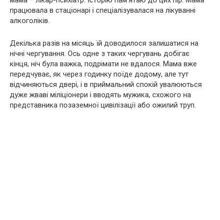
мама – лікар-психіатр. Історію пам’ятаю до цих пір. Мама
працювала в стаціонарі і спеціалізувалася на лікуванні
алкоголіків.
Декілька разів на місяць їй доводилося залишатися на
нічні чергування. Ось одне з таких чергувань добігає
кінця, ніч була важка, подрімати не вдалося. Мама вже
передчуває, як через годинку поїде додому, але тут
відчиняються двері, і в приймальний спокій увалюються
дуже жваві міліціонери і вводять мужика, схожого на
представника позаземної цивілізації або ожилий труп.