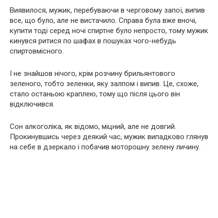
Виявилося, мужик, перебуваючи в черговому запої, випив
все, що було, але не вистачило. Справа була вже вночі,
купити тоді серед ночі спиртне було непросто, тому мужик
кинувся ритися по шафах в пошуках чого-небудь
спиртовмісного.
І не знайшов нічого, крім розчину брильянтового
зеленого, тобто зеленки, яку залпом і випив. Це, схоже,
стало останьою краплею, тому що після цього він
відключився.
Сон алкоголіка, як відомо, міцний, але не довгий.
Прокинувшись через деякий час, мужик випадково глянув
на себе в дзеркало і побачив моторошну зелену личину.