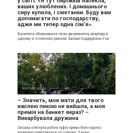
у світі. «Я тут пиріжків напекла,
ваших улюблених. І домашнього
сиру купила, і сметанки. Буду вам
допомагати по господарству,
адже ми тепер одна сім’я».
Василиса обожнювала свою двокімнатну квартиру в
одному зі столичних районів. Батьки подарували її на
Життєві історії
0
– Значить, моя мати для твого
ювілею пикою не вийшла, а моя
премія на банкет якраз? –
Викарбувала дружина
Оксана стягнула робочі туфлі прямо біля порога і
втомлено притулилася до одвірка. З кухні