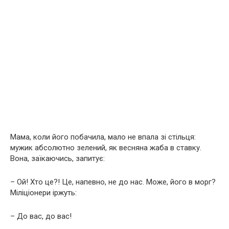
Мама, коли його побачила, мало не впала зі стільця:
мужик абсолютно зелений, як весняна жаба в ставку.
Вона, заїкаючись, запитує:
– Ой! Хто це?! Це, напевно, не до нас. Може, його в морг?
Міліціонери іржуть:
– До вас, до вас!