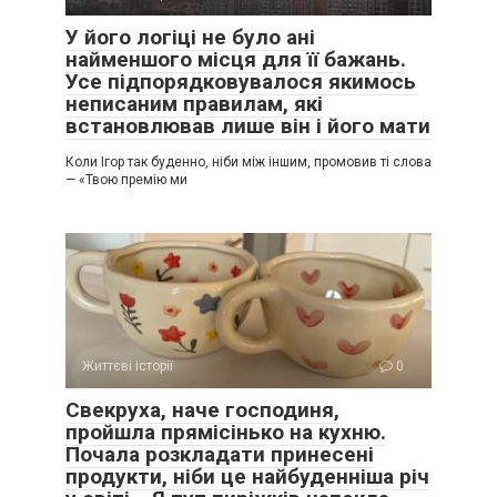
У його логіці не було ані
найменшого місця для її бажань.
Усе підпорядковувалося якимось
неписаним правилам, які
встановлював лише він і його мати
Коли Ігор так буденно, ніби між іншим, промовив ті слова
— «Твою премію ми
Життєві історії
0
Свекруха, наче господиня,
пройшла прямісінько на кухню.
Почала розкладати принесені
продукти, ніби це найбуденніша річ