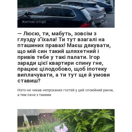
Життєві історії
0
— Люсю, ти, мабуть, зовсім з
глузду з’їхала! Ти тут взагалі на
пташиних правах! Маєш дякувати,
що мій син такий шляхетний і
привів тебе у такі палати. Ігор
заради цієї квартири спину гне,
працює цілодобово, щоб іпотеку
виплачувати, а ти тут ще й умови
ставиш?
Ніхто не чекав непроханих гостей у цей спокійний ранок,
а тим паче з такими