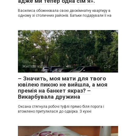
адже ми тепер одна сім’я».
Василиса обожнювала свою двокімнатну квартиру в
одному зі столичних районів. Батьки подарували її на
Життєві історії
0
– Значить, моя мати для твого
ювілею пикою не вийшла, а моя
премія на банкет якраз? –
Викарбувала дружина
Оксана стягнула робочі туфлі прямо біля порога і
втомлено притулилася до одвірка. З кухні