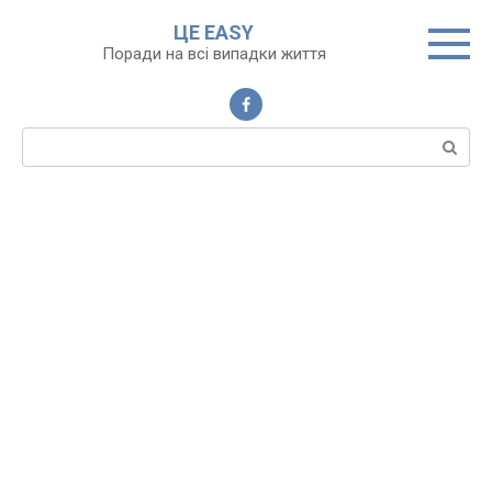
Перейти
ЦЕ EASY
до
Поради на всі випадки життя
вмісту
Пошук: