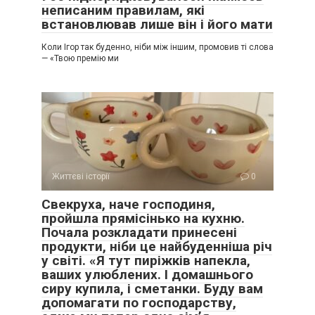
неписаним правилам, які
встановлював лише він і його мати
Коли Ігор так буденно, ніби між іншим, промовив ті слова
— «Твою премію ми
Життєві історії
0
Свекруха, наче господиня,
пройшла прямісінько на кухню.
Почала розкладати принесені
продукти, ніби це найбуденніша річ
у світі. «Я тут пиріжків напекла,
ваших улюблених. І домашнього
сиру купила, і сметанки. Буду вам
допомагати по господарству,