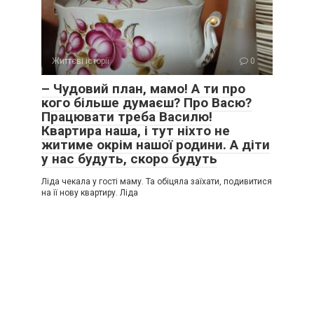
Життєві історії
0
– Чудовий план, мамо! А ти про
кого більше думаєш? Про Васю?
Працювати треба Василю!
Квартира наша, і тут ніхто не
житиме окрім нашої родини. А діти
у нас будуть, скоро будуть
Ліда чекала у гості маму. Та обіцяла заїхати, подивитися
на її нову квартиру. Ліда