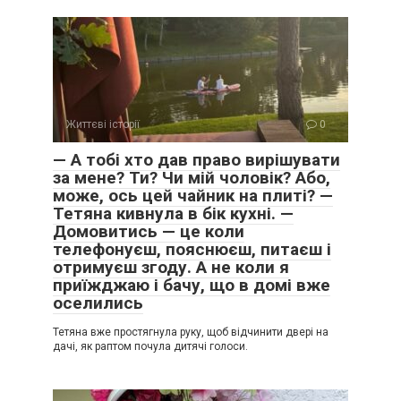
Життєві історії
0
— А тобі хто дав право вирішувати
за мене? Ти? Чи мій чоловік? Або,
може, ось цей чайник на плиті? —
Тетяна кивнула в бік кухні. —
Домовитись — це коли
телефонуєш, пояснюєш, питаєш і
отримуєш згоду. А не коли я
приїжджаю і бачу, що в домі вже
оселились
Тетяна вже простягнула руку, щоб відчинити двері на
дачі, як раптом почула дитячі голоси.