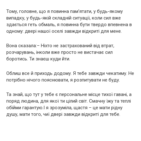
Тому, головне, що я повинна пам’ятати, у будь-якому
випадку, у будь-якій складній ситуації, коли сил вже
здається геть обмаль, я повинна бути твердо впевнена в
одному: двері нашої оселі завжди відкриті для мене.
Вона сказала:– Ніхто не застрахований від втрат,
розчарувань, інколи вже просто не вистачає сил
боротись. Ти знаєш куди йти.
Облиш все й приходь додому. Я тебе завжди чекатиму. Не
потрібно нічого пояснювати, я розпитувати не буду.
Та знай, що тут у тебе є персональне місце тихої гавані, а
поряд людина, для якої ти цілий світ. Смачну їжу та теплі
обійми гарантую.І я зрозуміла, щастя – це мати рідну
душу, мати того, чиї двері завжди відкриті для тебе.