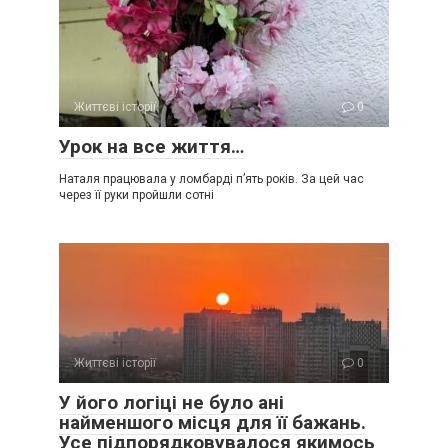
Життєві історії
0
Урок на все життя…
Наталя працювала у ломбарді п’ять років. За цей час
через її руки пройшли сотні
Життєві історії
0
У його логіці не було ані
найменшого місця для її бажань.
Усе підпорядковувалося якимось