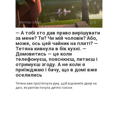
Життєві історії
0
— А тобі хто дав право вирішувати
за мене? Ти? Чи мій чоловік? Або,
може, ось цей чайник на плиті? —
Тетяна кивнула в бік кухні. —
Домовитись — це коли
телефонуєш, пояснюєш, питаєш і
отримуєш згоду. А не коли я
приїжджаю і бачу, що в домі вже
оселились
Тетяна вже простягнула руку, щоб відчинити двері на
дачі, як раптом почула дитячі голоси.