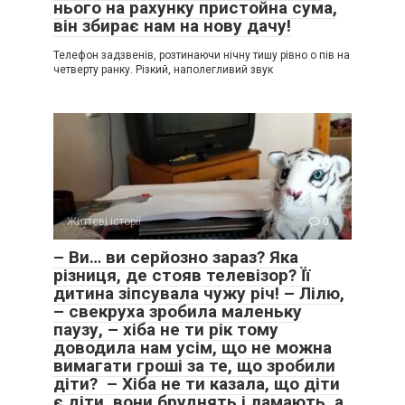
нього на рахунку пристойна сума,
він збирає нам на нову дачу!
Телефон задзвенів, розтинаючи нічну тишу рівно о пів на
четверту ранку. Різкий, наполегливий звук
Життєві історії
0
– Ви… ви серйозно зараз? Яка
різниця, де стояв телевізор? Її
дитина зіпсувала чужу річ! – Лілю,
– свекруха зробила маленьку
паузу, – хіба не ти рік тому
доводила нам усім, що не можна
вимагати гроші за те, що зробили
діти? – Хіба не ти казала, що діти
є діти, вони бруднять і ламають, а