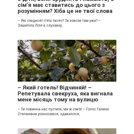
сім’я має ставитись до цього з
розумінням? Хіба це не твої слова
– Які сімдесят п’ять тисяч? Ти зовсім там уже? –
Зашипіла Ліля в слухавку,
Життєві історії
0
– Який готель! Відчиняй! –
Репетувала свекруха, яка вигнала
мене місяць тому на вулицю
– Ти повинна нас пустити, ми ж сім’я! – Голос Галини
Степанівни розносився, здавалося,