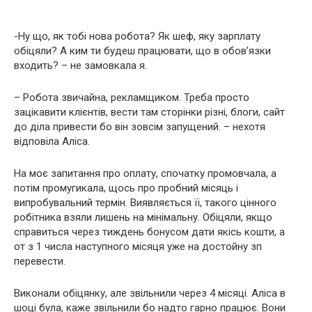
-Ну що, як тобі нова робота? Як шеф, яку зарплату
обіцяли? А ким ти будеш працювати, що в обов’язки
входить? – не замовкала я.
– Робота звичайна, рекламщиком. Треба просто
зацікавити клієнтів, вести там сторінки різні, блоги, сайт
до діла привести бо він зовсім запущений. – нехотя
відповіла Аліса.
На моє запитання про оплату, спочатку промовчала, а
потім промугикала, щось про пробний місяць і
випробувальний термін. Виявляється її, такого цінного
робітника взяли лишень на мінімальну. Обіцяли, якщо
справиться через тиждень бонусом дати якісь кошти, а
от з 1 числа наступного місяця уже на достойну зп
перевести.
Виконали обіцянку, але звільнили через 4 місяці. Аліса в
шоці була, каже звільнили бо надто гарно працює. Вони