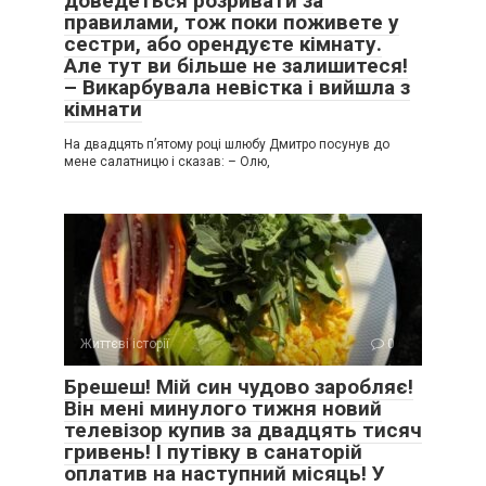
доведеться розривати за
правилами, тож поки поживете у
сестри, або орендуєте кімнату.
Але тут ви більше не залишитеся!
– Викарбувала невістка і вийшла з
кімнати
На двадцять п’ятому році шлюбу Дмитро посунув до
мене салатницю і сказав: – Олю,
Життєві історії
0
Брешеш! Мій син чудово заробляє!
Він мені минулого тижня новий
телевізор купив за двадцять тисяч
гривень! І путівку в санаторій
оплатив на наступний місяць! У