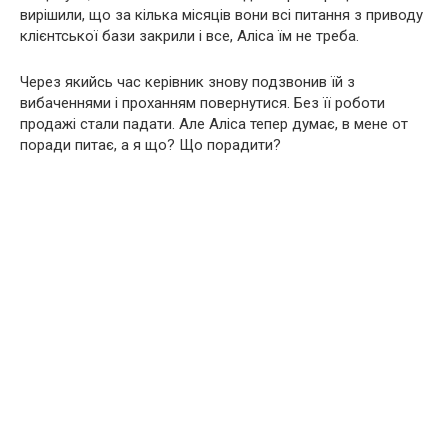
вирішили, що за кілька місяців вони всі питання з приводу
клієнтської бази закрили і все, Аліса їм не треба.
Через якийсь час керівник знову подзвонив їй з
вибаченнями і проханням повернутися. Без її роботи
продажі стали падати. Але Аліса тепер думає, в мене от
поради питає, а я що? Що порадити?