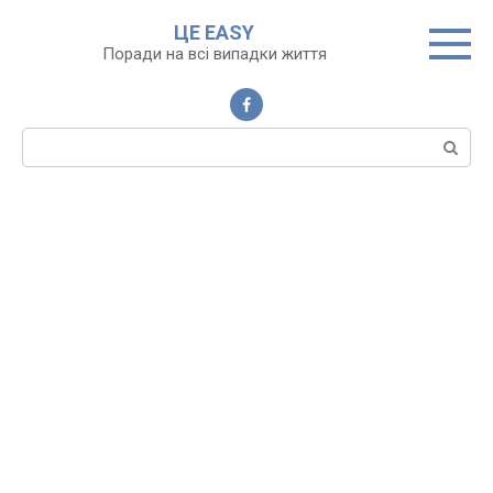
Перейти
ЦЕ EASY
до
Поради на всі випадки життя
вмісту
Пошук: