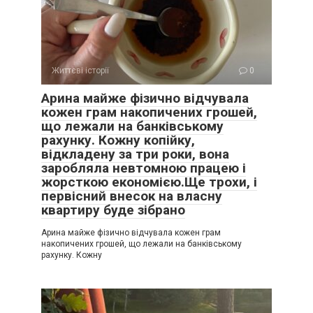
Життєві історії
0
Арина майже фізично відчувала
кожен грам накопичених грошей,
що лежали на банківському
рахунку. Кожну копійку,
відкладену за три роки, вона
заробляла невтомною працею і
жорсткою економією.Ще трохи, і
первісний внесок на власну
квартиру буде зібрано
Арина майже фізично відчувала кожен грам
накопичених грошей, що лежали на банківському
рахунку. Кожну