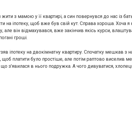
жити з мамою у її квартирі, а син повернувся до нас із бат
и на іпотеку, щоб вже був свій кут. Справа хороша. Хоча я
у, але він відмахувався, вже закінчив якісь курси, влаштув
огані гроші.
 узяв іпотеку на двокімнатну квартиру. Спочатку мешкав з 
, щоб платити було простіше, але потім раптово виселив ме
 що з’явилася в нього подружка. А чого дивуватися, хлопец