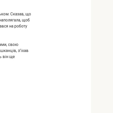
ьком. Сказав, що
 наполягала, щоб
ався на роботу
нами, свою
шканців, з’їхав
ь він ще