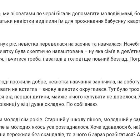
, ми зі сватами по черзі бігали допомагати молодій мамі, б
атьки невістки виділили їм для проживання бабусину квар
ук ріс, невістка перевелася на заочне та навчалася. Начеб
очатку була скептично налаштована – ну яка сім’я в дев’ятн
я, і вчитися треба, і взагалі в голові ще повний безлад. По
оді прожили добре, невістка навчання закінчила, на робот
ати не встигла – знову животик округлився. Тут було трох
я від першої дитини, майже нічого купувати не довелося. Х
різниці у віці дуже складно. По собі знаю.
 молоді сім років. Старший у школу пішов, молодший у сад
але в молодих якось усе розладналося. Хоча здавалося б, на
и пережили без скандалів, то з чого б зараз розбігатися? 