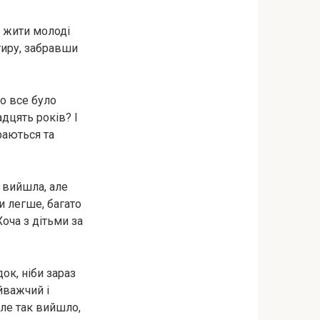
о жити молоді
тиру, забравши
то все було
адцять років? І
граються та
у вийшла, але
и легше, багато
оча з дітьми за
ок, ніби зараз
йважчий і
Але так вийшло,