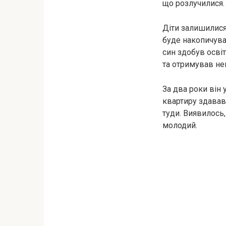
що розлучилися.
Діти залишилися 
буде накопичуват
син здобув освіт
та отримував неп
За два роки він
квартиру здавав
туди. Виявилось,
молодий.