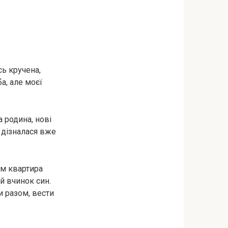
сь кручена,
а, але моєї
а родина, нові
я дізналася вже
ім квартира
ій вчинок син.
и разом, вести