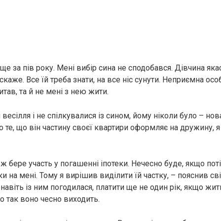
е за пів року. Мені вибір сина не сподобався. Дівчина яка
скаже. Все їй треба знати, на все ніс сунути. Неприємна особ
итав, та й не мені з нею жити.
 весілля і не спілкувалися із сином, йому ніколи було – нов
о те, що він частину своєї квартири оформляє на дружину, 
ж бере участь у погашенні іпотеки. Нечесно буде, якщо пот
и на мені. Тому я вирішив виділити їй частку, – пояснив св
авіть із ним погодилася, платити ще не один рік, якщо жит
о так воно чесно виходить.