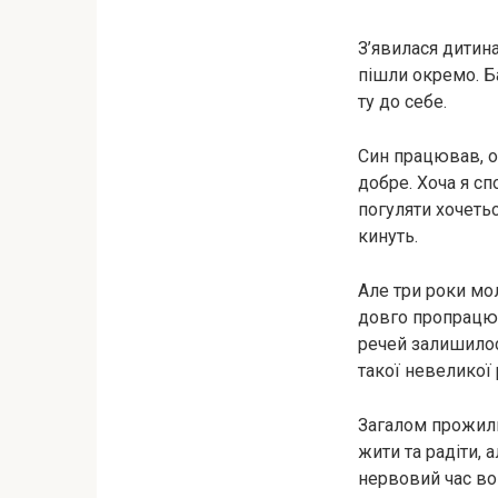
З’явилася дитина
пішли окремо. Б
ту до себе.
Син працював, он
добре. Хоча я сп
погуляти хочетьс
кинуть.
Але три роки мол
довго пропрацюв
речей залишилос
такої невеликої 
Загалом прожили
жити та радіти, 
нервовий час вон