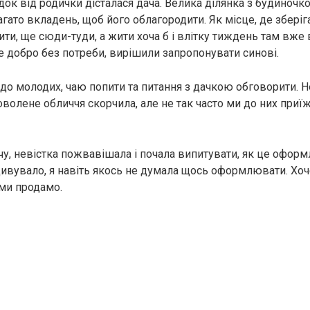
док від родички дісталася дача. Велика ділянка з будиночко
гато вкладень, щоб його облагородити. Як місце, де зберіга
ити, ще сюди-туди, а жити хоча б і влітку тиждень там вже
ке добро без потреби, вирішили запропонувати синові.
 до молодих, чаю попити та питання з дачкою обговорити. Н
оволене обличчя скорчила, але не так часто ми до них при
у, невістка пожвавішала і почала випитувати, як це оформ
ивувало, я навіть якось не думала щось оформлювати. Хоч
 ми продамо.