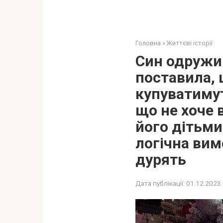
Головна
»
Життєві історії
Син одружив
поставила, 
купуватимут
що не хоче 
його дітьми
логічна вим
дурять
Дата публікації:
01.12.2023