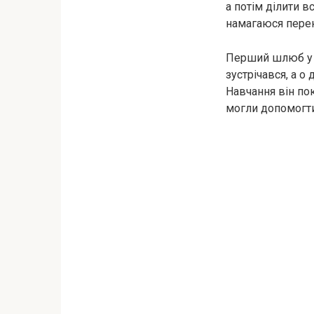
а потім ділити в
намагаюся перек
Перший шлюб у с
зустрічався, а о
Навчання він по
могли допомогти