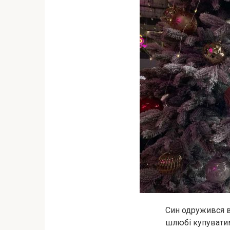
Син одружився в
шлюбі купуватим