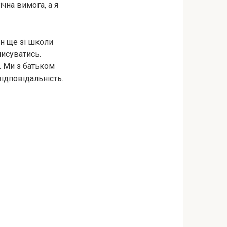
чна вимога, а я
н ще зі школи
писуватись.
. Ми з батьком
ідповідальність.