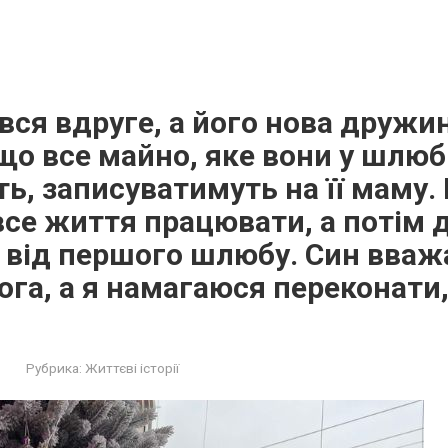
ся вдруге, а його нова дружи
що все майно, яке вони у шлюб
ь, записуватимуть на її маму.
все життя працювати, а потім д
 від першого шлюбу. Син вваж
ога, а я намагаюся переконати
Рубрика:
Життєві історії