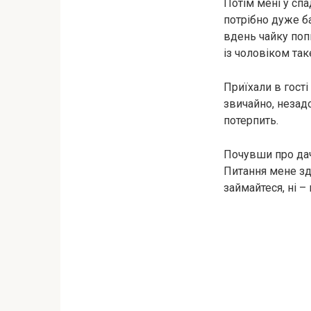
Потім мені у спа
потрібно дуже ба
вдень чайку поп
із чоловіком та
Приїхали в гості
звичайно, незад
потерпить.
Почувши про дач
Питання мене зд
займайтеся, ні –