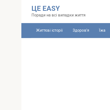
Перейти
ЦЕ EASY
до
вмісту
Поради на всі випадки життя
Життєві історії
Здоров’я
Їжа