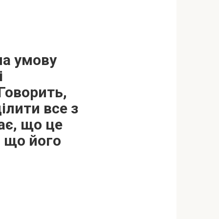
на умову
і
 Говорить,
ілити все з
ає, що це
, що його