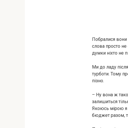
Побралися вони щ
слова просто не 
думки ніхто не п
Ми до ладу після
турботи. Тому пр
пізно.
– Ну вона ж тако
залишиться тільк
Якоюсь мірою я н
бюджет разом, т