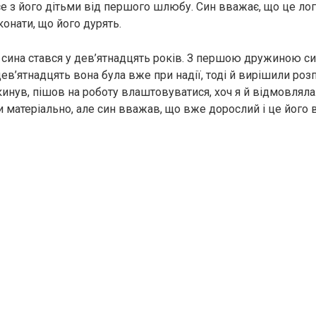
се з його дітьми від першого шлюбу. Син вважає, що це логі
онати, що його дурять.
ина стався у дев’ятнадцять років. З першою дружиною си
 дев’ятнадцять вона була вже при надії, тоді й вирішили роз
кинув, пішов на роботу влаштовуватися, хоч я й відмовляла
 матеріально, але син вважав, що вже дорослий і це його в