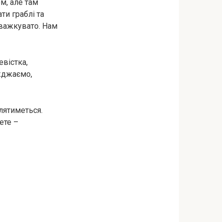
м, але там
ти граблі та
 важкувато. Нам
евістка,
їжджаємо,
лятиметься.
ете –