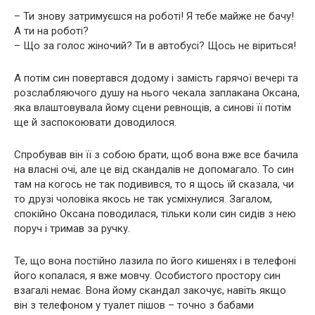
– Ти знову затримуєшся на роботі! Я тебе майже не бачу!
А ти на роботі?
– Що за голос жіночий? Ти в автобусі? Щось не віриться!
А потім син повертався додому і замість гарячої вечері та
розслабляючого душу на нього чекала заплакана Оксана,
яка влаштовувала йому сцени ревнощів, а синові її потім
ще й заспокоювати доводилося.
Спробував він її з собою брати, щоб вона вже все бачила
на власні очі, але це від скандалів не допомагало. То син
там на когось не так подивився, то я щось їй сказала, чи
то друзі чоловіка якось не так усміхнулися. Загалом,
спокійно Оксана поводилася, тільки коли син сидів з нею
поруч і тримав за ручку.
Те, що вона постійно лазила по його кишенях і в телефоні
його копалася, я вже мовчу. Особистого простору син
взагалі немає. Вона йому скандал закочує, навіть якщо
він з телефоном у туалет пішов – точно з бабами