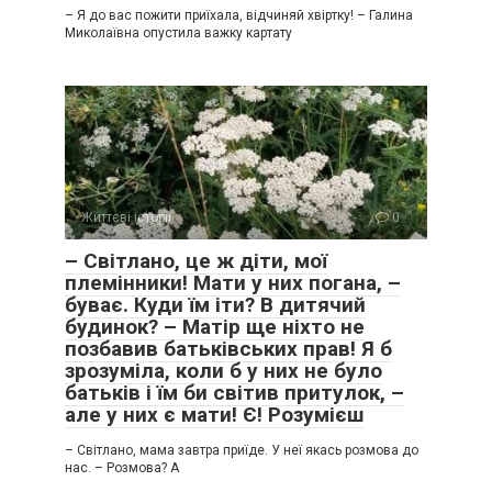
– Я до вас пожити приїхала, відчиняй хвіртку! – Галина
Миколаївна опустила важку картату
Життєві історії
0
– Світлано, це ж діти, мої
племінники! Мати у них погана, –
буває. Куди їм іти? В дитячий
будинок? – Матір ще ніхто не
позбавив батьківських прав! Я б
зрозуміла, коли б у них не було
батьків і їм би світив притулок, –
але у них є мати! Є! Розумієш
– Світлано, мама завтра приїде. У неї якась розмова до
нас. – Розмова? А