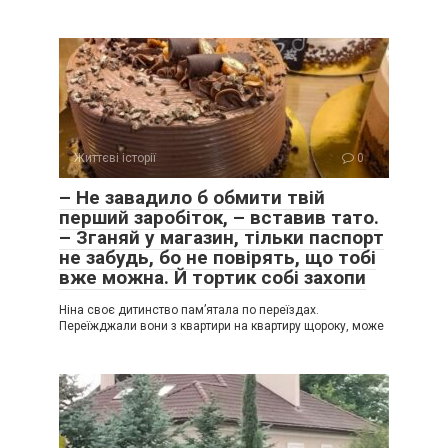
Життєві історії
0
– Не завадило б обмити твій
перший заробіток, – вставив тато.
– Зганяй у магазин, тільки паспорт
не забудь, бо не повірять, що тобі
вже можна. Й тортик собі захопи
Ніна своє дитинство пам’ятала по переїздах.
Переїжджали вони з квартири на квартиру щороку, може