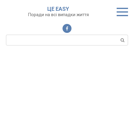
Перейти
ЦЕ EASY
до
Поради на всі випадки життя
вмісту
Пошук: