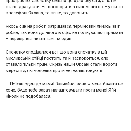
пристрастю. Спочатку смішно це було слухати, а потім
стало дратувати. Не поговорити з сином, нічого – у нього
в телефоні Оксана, то пише, то дзвонить.
Якось син на роботі затримався, терміновий якийсь звіт
робив, так вона до нього в офіс не полінувалася приїхати
– перевіряла, чи він там, чи один.
Спочатку сподівалися всі, що вона спочатку в цій
мисливській стійці постоїть та й заспокоїться, але
ставало тільки гірше. Скрізь нашій Оксані стали вороги
мерехтіти, які чоловіка проти неї налаштовують.
– Поїхав один до мами! Звичайно, вона ж мене бачити не
хоче, буде тебе зараз налаштовувати проти мене! Я їй
ніколи не подобалася.