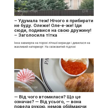
Життєві історії
0
– Удумала теж! Нічого я прибирати
не буду. Олеже! Оле-е-же! Іди
сюди, подивися на свою дружину!
– Заголосила тітка
Інна завмерла на порозі літньої веранди і дивилася на
жахливий натюрморт. На свіжовитий підлозі
Життєві історії
0
— Від чого втомилася? Що це
означає? — Від усього, — вона
повела рукою, немов обіймаючи