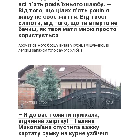
всі п’ять років їхнього шлюбу. —
Від того, що цілих п’ять років я
живу не своє життя. Від твоєї
сліпоти, від того, що ти вперто не
бачиш, як твоя мати мною просто
користується
Аромат свіжого борщу витав у кухні, змішуючись із
легким запахом того самого хліба з
Життєві історії
0
– Я до вас пожити приїхала,
відчиняй хвіртку! – Галина
Миколаївна опустила важку
картату сумку на курне узбіччя