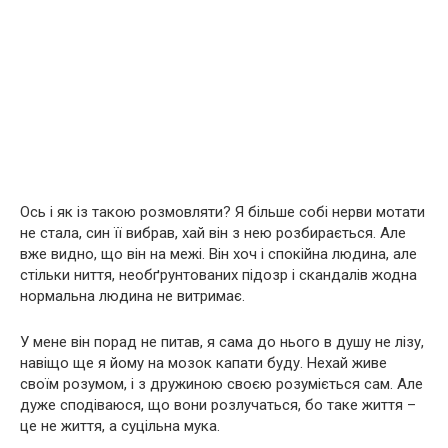
Ось і як із такою розмовляти? Я більше собі нерви мотати
не стала, син її вибрав, хай він з нею розбирається. Але
вже видно, що він на межі. Він хоч і спокійна людина, але
стільки ниття, необґрунтованих підозр і скандалів жодна
нормальна людина не витримає.
У мене він порад не питав, я сама до нього в душу не лізу,
навіщо ще я йому на мозок капати буду. Нехай живе
своїм розумом, і з дружиною своєю розуміється сам. Але
дуже сподіваюся, що вони розлучаться, бо таке життя –
це не життя, а суцільна мука.