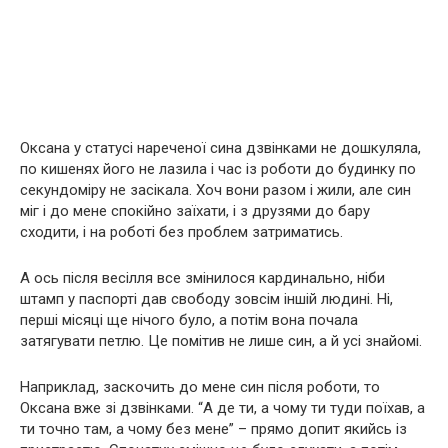
Оксана у статусі нареченої сина дзвінками не дошкуляла,
по кишенях його не лазила і час із роботи до будинку по
секундоміру не засікала. Хоч вони разом і жили, але син
міг і до мене спокійно заїхати, і з друзями до бару
сходити, і на роботі без проблем затриматись.
А ось після весілля все змінилося кардинально, ніби
штамп у паспорті дав свободу зовсім іншій людині. Ні,
перші місяці ще нічого було, а потім вона почала
затягувати петлю. Це помітив не лише син, а й усі знайомі.
Наприклад, заскочить до мене син після роботи, то
Оксана вже зі дзвінками. “А де ти, а чому ти туди поїхав, а
ти точно там, а чому без мене” – прямо допит якийсь із