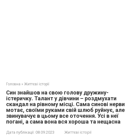
Головна
»
Життєві історії
Син знайшов на свою голову дружину-
істеричку. Талант у дівчини – роздмухати
скандал на рівному місці. Сама синові нерви
мотає, своїми руками свій шлюб руйнує, але
звинувачує в цьому все оточення. Усі в неї
погані, а сама вона вся хороша та нещасна
Дата публікації:
08.09.2023
Життєві історії