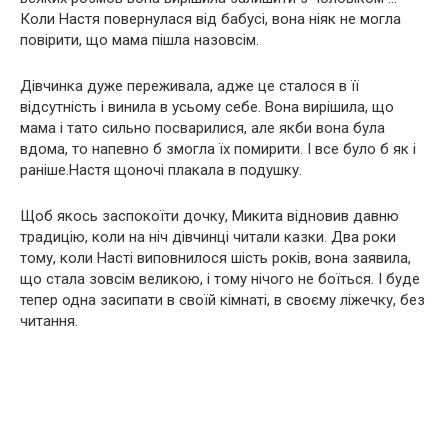
Коли Настя повернулася від бабусі, вона ніяк не могла
повірити, що мама пішла назовсім.
Дівчинка дуже переживала, адже це сталося в її
відсутність і винила в усьому себе. Вона вирішила, що
мама і тато сильно посварилися, але якби вона була
вдома, то напевно б змогла їх помирити. І все було б як і
раніше.Настя щоночі плакала в подушку.
Щоб якось заспокоїти дочку, Микита відновив давню
традицію, коли на ніч дівчинці читали казки. Два роки
тому, коли Насті виповнилося шість років, вона заявила,
що стала зовсім великою, і тому нічого не боїться. І буде
тепер одна засипати в своїй кімнаті, в своєму ліжечку, без
читання.