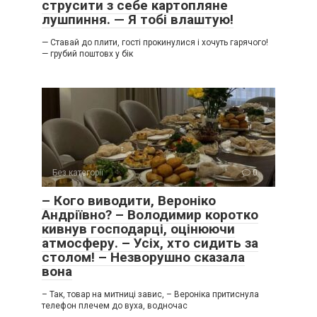
струсити з себе картопляне
лушпиння. — Я тобі влаштую!
— Ставай до плити, гості прокинулися і хочуть гарячого!
— грубий поштовх у бік
Без категорії
0
– Кого виводити, Вероніко
Андріївно? – Володимир коротко
кивнув господарці, оцінюючи
атмосферу. – Усіх, хто сидить за
столом! – Незворушно сказала
вона
– Так, товар на митниці завис, – Вероніка притиснула
телефон плечем до вуха, водночас