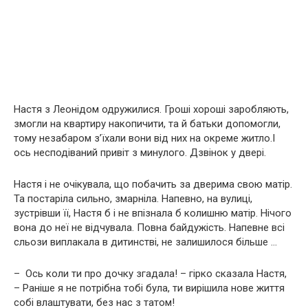
Настя з Леонідом одружилися. Гроші хороші заробляють,
змогли на квартиру накопичити, та й батьки допомогли,
тому незабаром з’їхали вони від них на окреме житло.І
ось несподіваний привіт з минулого. Дзвінок у двері.
Настя і не очікувала, що побачить за дверима свою матір.
Та постаріла сильно, змарніла. Напевно, на вулиці,
зустрівши її, Настя б і не впізнала б колишню матір. Нічого
вона до неї не відчувала. Повна байдужість. Напевне всі
сльози виплакала в дитинстві, не залишилося більше …
– Ось коли ти про дочку згадала! – гірко сказала Настя,
– Раніше я не потрібна тобі була, ти вирішила нове життя
собі влаштувати, без нас з татом!