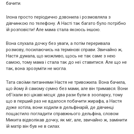
бачити.
Ілона просто періодично дзвонила і розмовляла з
дівчинкою по телефону. А Насті так багато було потрібно
їй розповісти! Але мама стала якоюсь іншою.
Вона слухала дочку без уваги, а потім переривала
розмову, посилаючись на термінові справи. Звичайно ж,
Настя думала, що можливо, щось не так саме з нею
самою, тому мама і стала так до неї ставитися. Але що не
так, вона зрозуміти не могла.
Тата своїми питаннями Настя не тривожила. Вона бачила,
що йому й самому сумно без мами, але він тримався. Вони
об’їхали всі цікаві місця: два рази були в зоопарку, тому
що в перший раз не вдалося побачити жирафа, а Настя
дуже хотіла, вони ходили в дельфінарій, де дівчинці
пощастило погладити справжнього дельфіна, словом
Микита відволікав дочку, як міг, але, звичайно ж, замінити
їй матір він був не в силах.