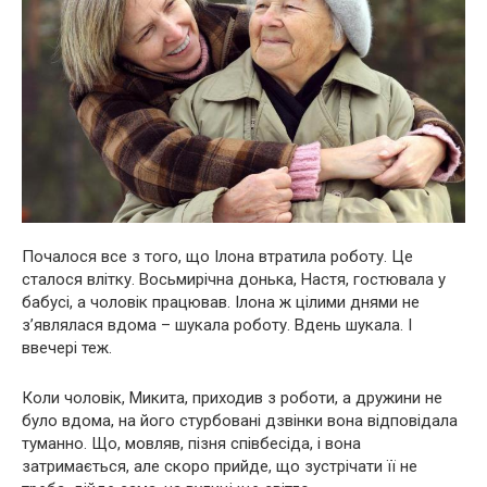
Почалося все з того, що Ілона втратила роботу. Це
сталося влітку. Восьмирічна донька, Настя, гостювала у
бабусі, а чоловік працював. Ілона ж цілими днями не
з’являлася вдома – шукала роботу. Вдень шукала. І
ввечері теж.
Коли чоловік, Микита, приходив з роботи, а дружини не
було вдома, на його стурбовані дзвінки вона відповідала
туманно. Що, мовляв, пізня співбесіда, і вона
затримається, але скоро прийде, що зустрічати її не