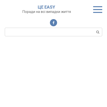
Перейти
ЦЕ EASY
до
Поради на всі випадки життя
вмісту
Пошук: