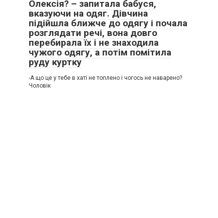
Олексія? – запитала бабуся,
вказуючи на одяг. Дівчина
підійшла ближче до одягу і почала
розглядати речі, вона довго
перебирала їх і не знаходила
чужого одягу, а потім помітила
руду куртку
-А що це у тебе в хаті не топлено і чогось не наварено?
Чоловік