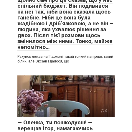
спільний бюджет. Він подивився
на неї так, ніби вона сказала щось
ганебне. Ніби це вона була
жадібною і дріб’язковою, а не він –
людина, яка ухвалює рішення за
двох. Після тієї розмови щось
змінилося між ними. Тонко, майже
непомітно…
Рахунок лежав на її долоні, такий тонкий папірець, такий
білий, але Оксані здалося, що
Без категорії
0
— Оленка, ти пошкодуєш! —
верещав Ігор, намагаючись