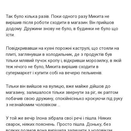
Так було кілька разів. Поки одного разу Микита не
вирішив після роботи сходити в магазин. Він прийшов
додому. Дружини знову не було, в будинки не було що
їсти.
Повідкривавши на кухні порожні каструлі, що стояли на
плиті, заглянувши в холодильник, де з продуктів був
тільки млявий пучок кропу і, відкривши морозилку, в якій
теж нічого не було, Микита вирішив сходити в
супермаркет і купити собі на вечерю пельменів.
Тільки він вийшов на вулицю, вже майже дійшов до
магазину, залишалося тільки звернути за ріг, як раптом
побачив свою дружину, спокійнісінько крокуючи під руку
з незнайомим чоловіком …
У той же вечір Ілона зібрала свої речі і пішла. Ніяких
сварок, ніяких пояснень. Просто пішла. Доньку, без
всяких розмов вона вирішила залишити з чоловіком …