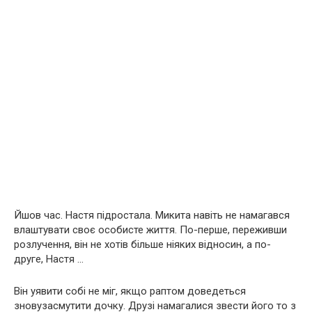
Йшов час. Настя підростала. Микита навіть не намагався
влаштувати своє особисте життя. По-перше, переживши
розлучення, він не хотів більше ніяких відносин, а по-
друге, Настя …
Він уявити собі не міг, якщо раптом доведеться
зновузасмутити дочку. Друзі намагалися звести його то з