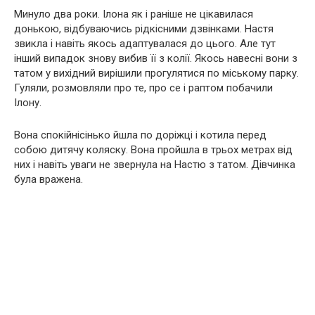
Минуло два роки. Ілона як і раніше не цікавилася
донькою, відбуваючись рідкісними дзвінками. Настя
звикла і навіть якось адаптувалася до цього. Але тут
інший випадок знову вибив її з колії. Якось навесні вони з
татом у вихідний вирішили прогулятися по міському парку.
Гуляли, розмовляли про те, про се і раптом побачили
Ілону.
Вона спокійнісінько йшла по доріжці і котила перед
собою дитячу коляску. Вона пройшла в трьох метрах від
них і навіть уваги не звернула на Настю з татом. Дівчинка
була вражена.