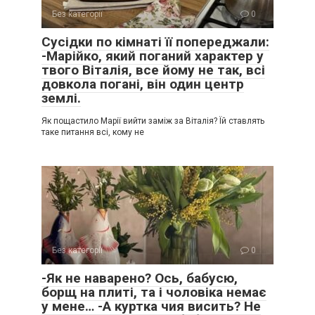
Без категорії
0
Сусідки по кімнаті її попереджали:
-Марійко, який поганий характер у
твого Віталія, все йому не так, всі
довкола погані, він один центр
землі.
Як пощастило Марії вийти заміж за Віталія? Їй ставлять
таке питання всі, кому не
Без категорії
0
-Як не наварено? Ось, бабусю,
борщ на плиті, та і чоловіка немає
у мене… -А куртка чия висить? Не