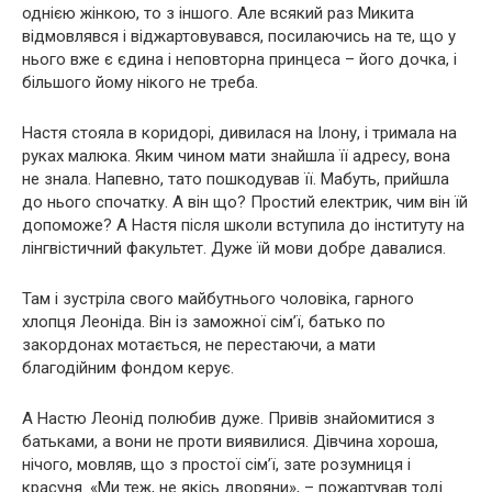
однією жінкою, то з іншого. Але всякий раз Микита
відмовлявся і віджартовувався, посилаючись на те, що у
нього вже є єдина і неповторна принцеса – його дочка, і
більшого йому нікого не треба.
Настя стояла в коридорі, дивилася на Ілону, і тримала на
руках малюка. Яким чином мати знайшла її адресу, вона
не знала. Напевно, тато пошкодував її. Мабуть, прийшла
до нього спочатку. А він що? Простий електрик, чим він їй
допоможе? А Настя після школи вступила до інституту на
лінгвістичний факультет. Дуже їй мови добре давалися.
Там і зустріла свого майбутнього чоловіка, гарного
хлопця Леоніда. Він із заможної сім’ї, батько по
закордонах мотається, не перестаючи, а мати
благодійним фондом керує.
А Настю Леонід полюбив дуже. Привів знайомитися з
батьками, а вони не проти виявилися. Дівчина хороша,
нічого, мовляв, що з простої сім’ї, зате розумниця і
красуня. «Ми теж, не якісь дворяни», – пожартував тоді