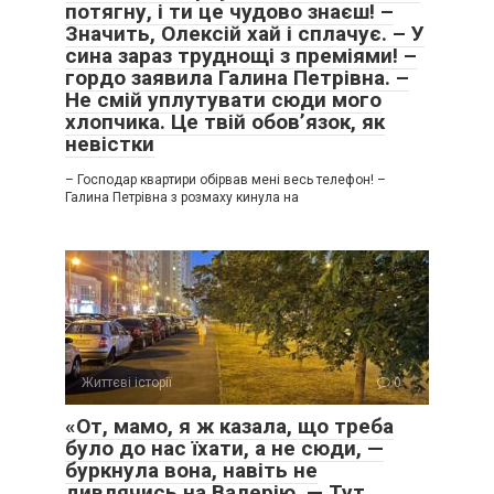
потягну, і ти це чудово знаєш! –
Значить, Олексій хай і сплачує. – У
сина зараз труднощі з преміями! –
гордо заявила Галина Петрівна. –
Не смій уплутувати сюди мого
хлопчика. Це твій обов’язок, як
невістки
– Господар квартири обірвав мені весь телефон! –
Галина Петрівна з розмаху кинула на
Життєві історії
0
«От, мамо, я ж казала, що треба
було до нас їхати, а не сюди, —
буркнула вона, навіть не
дивлячись на Валерію. — Тут