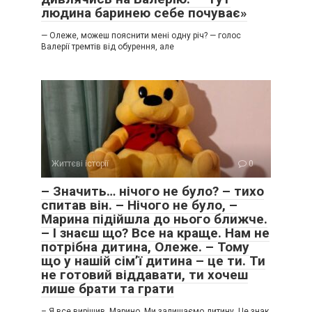
людина баринею себе почуває»
— Олеже, можеш пояснити мені одну річ? — голос
Валерії тремтів від обурення, але
Життєві історії
0
– Значить… нічого не було? – тихо
спитав він. – Нічого не було, –
Марина підійшла до нього ближче.
– І знаєш що? Все на краще. Нам не
потрібна дитина, Олеже. – Тому
що у нашій сім’ї дитина – це ти. Ти
не готовий віддавати, ти хочеш
лише брати та грати
– Я все вирішив, Марино. Ми залишаємо дитину. Це знак