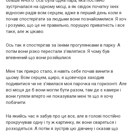
більше нічого. Ось була одна пара, яка постійно
зустрічалася на одному місці, а як свідок початку їхніх
відносин радів всім серцем, адже в перший день коли я
почав спостерігати за людьми вони познайомилися. Я хоч
і розумію, що це не правильно, порушую приватність і все
таке, але ж цікаво.
Ось так я спостерігав за їхніми прогулянками в парку. А
потім вони різко перестали з’являтися. Я чому був
впевнений що вони розійшлися.
Мені так прикро стало, я навіть себе почав винити в
цьому. Всім серцем, щиро, я щовечора заходив
подивитися чи не з’явилася моя парочка на горизонті. Але
всі місця де б вони могли бути разом, там де є камери і
вони гуляли вперто не показували мені те що я хочу
побачити.
На якийсь час я забув про це все, але в голові постійно
прокручував одну і ту ж картинку, як вони сваряться і
розходяться. А потім я зустрів цю дівчину і сказав що