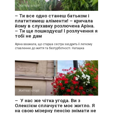
Життєві історії
0
– Ти все одно станеш батьком і
платитимеш аліменти! – кричала
йому в слухавку розлючена Аріна.
– Ти ще пошкодуєш! І розлучення я
тобі не дам
Аріна вважала, що старша сестра заздрить її легкому
ставленню до життя та безтурботності. Наташка
Життєві історії
0
– У нас же чітка угода. Ви з
Олексієм сплачуєте моє житло. Я
на свою мізерну пенсію знімати не