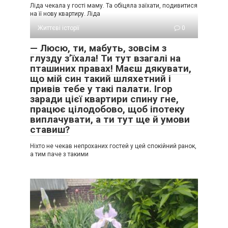
Ліда чекала у гості маму. Та обіцяла заїхати, подивитися
на її нову квартиру. Ліда
Життєві історії
0
— Люсю, ти, мабуть, зовсім з
глузду з’їхала! Ти тут взагалі на
пташиних правах! Маєш дякувати,
що мій син такий шляхетний і
привів тебе у такі палати. Ігор
заради цієї квартири спину гне,
працює цілодобово, щоб іпотеку
виплачувати, а ти тут ще й умови
ставиш?
Ніхто не чекав непроханих гостей у цей спокійний ранок,
а тим паче з такими