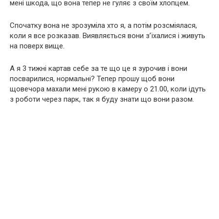
мені шкода, що вона тепер не гуляє з своїм хлопцем.
Спочатку вона не зрозуміла хто я, а потім розсміялася,
коли я все розказав. Виявляється вони з’їхалися і живуть
на поверх вище.
А я 3 тижні картав себе за те що це я зурочив і вони
посварилися, нормальні? Тепер прошу щоб вони
щовечора махали мені рукою в камеру о 21.00, коли ідуть
з роботи через парк, так я буду знати що вони разом.