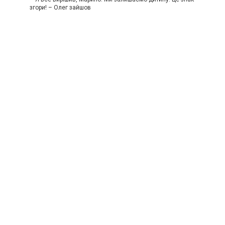
згори! – Олег зайшов