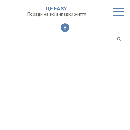
Перейти
ЦЕ EASY
до
Поради на всі випадки життя
вмісту
Пошук: