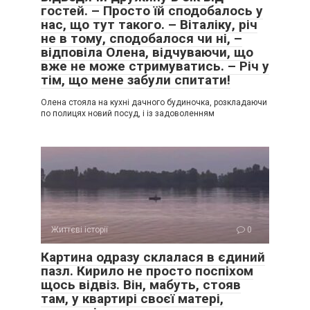
гостей. – Просто їй сподобалось у
нас, що тут такого. – Віталіку, річ
не в тому, сподобалося чи ні, –
відповіла Олена, відчуваючи, що
вже не може стримуватись. – Річ у
тім, що мене забули спитати!
Олена стояла на кухні дачного будиночка, розкладаючи
по полицях новий посуд, і із задоволенням
Життєві історії
0
Картина одразу склалася в єдиний
пазл. Кирило не просто поспіхом
щось відвіз. Він, мабуть, стояв
там, у квартирі своєї матері,