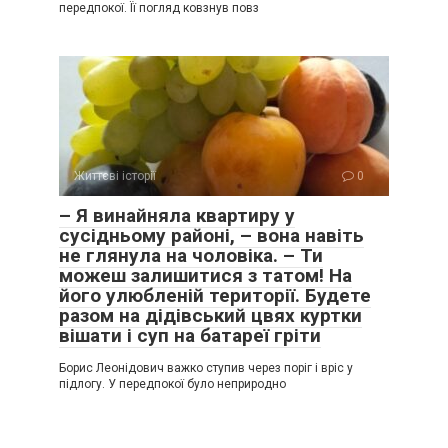
передпокої. Її погляд ковзнув повз
Життєві історії
0
– Я винайняла квартиру у
сусідньому районі, – вона навіть
не глянула на чоловіка. – Ти
можеш залишитися з татом! На
його улюбленій території. Будете
разом на дідівський цвях куртки
вішати і суп на батареї гріти
Борис Леонідович важко ступив через поріг і вріс у
підлогу. У передпокої було неприродно