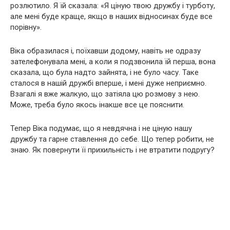
розлютило. Я їй сказала: «Я ціную твою дружбу і турботу,
але мені буде краще, якщо в наших відносинах буде все
порівну».
Віка образилася і, поїхавши додому, навіть не одразу
зателефонувала мені, а коли я подзвонила їй перша, вона
сказала, що була надто зайнята, і не було часу. Таке
сталося в нашій дружбі вперше, і мені дуже неприємно.
Взагалі я вже жалкую, що затіяла цю розмову з нею.
Може, треба було якось інакше все це пояснити.
Тепер Віка подумає, що я невдячна і не ціную нашу
дружбу та гарне ставлення до себе. Що тепер робити, не
знаю. Як повернути її прихильність і не втратити подругу?