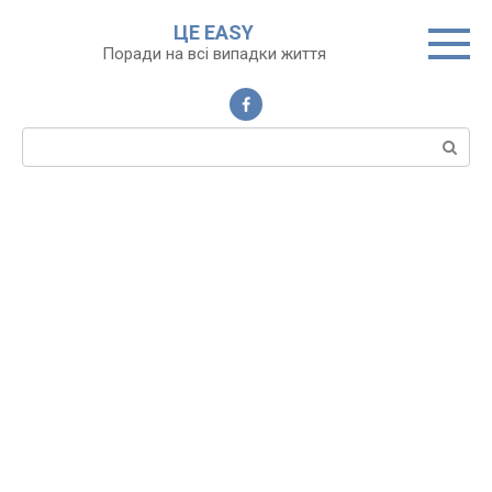
Перейти
ЦЕ EASY
до
Поради на всі випадки життя
вмісту
Пошук: