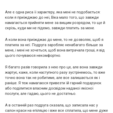
Але є одна риса її характеру, яка мені не подобається:
коли я приїжджаю до неї, Віка мало того, що завжди
намагається прийняти мене за вищим розрядом, то ще й
скрізь, куди ми не підемо, завжди платить за мене.
А коли вона приїжджає до мене, то не дозволяє, щоб я
платила за неї. Подруга заробляє ненабагато більше за
мене, і мені не хочеться, щоб вона витрачала гроші, я від
цього почуваюся некомфортно.
Я багато разів говорила з нею про це, але вона завжди
жартує, каже, коли наступного разу зустрінемось, то вже
точно вона так не робитиме, але все залишається як і
раніше. Я теж намагаюся привезти їй гарний подарунок
або поділитися власним досвідом наданої якісної
послуги, але гадаю, цього не достатньо.
А в останній раз подруга сказала, що записала нас у
салон краси на епіляцію і вже все сплатила, що мене дуже