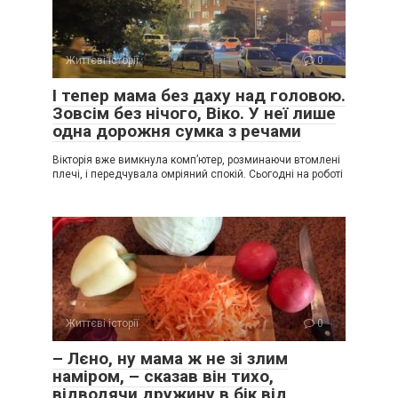
Життєві історії
0
І тепер мама без даху над головою.
Зовсім без нічого, Віко. У неї лише
одна дорожня сумка з речами
Вікторія вже вимкнула комп’ютер, розминаючи втомлені
плечі, і передчувала омріяний спокій. Сьогодні на роботі
Життєві історії
0
– Лєно, ну мама ж не зі злим
наміром, – сказав він тихо,
відводячи дружину в бік від