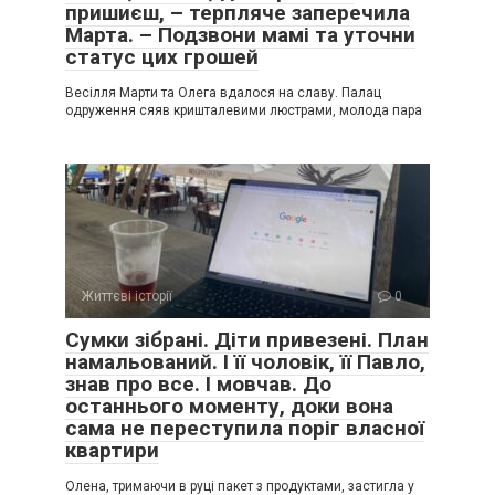
пришиєш, – терпляче заперечила
Марта. – Подзвони мамі та уточни
статус цих грошей
Весілля Марти та Олега вдалося на славу. Палац
одруження сяяв кришталевими люстрами, молода пара
Життєві історії
0
Сумки зібрані. Діти привезені. План
намальований. І її чоловік, її Павло,
знав про все. І мовчав. До
останнього моменту, доки вона
сама не переступила поріг власної
квартири
Олена, тримаючи в руці пакет з продуктами, застигла у