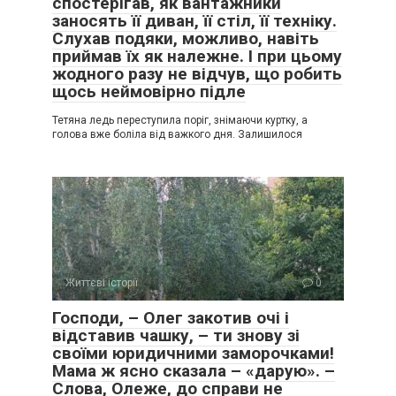
спостерігав, як вантажники
заносять її диван, її стіл, її техніку.
Слухав подяки, можливо, навіть
приймав їх як належне. І при цьому
жодного разу не відчув, що робить
щось неймовірно підле
Тетяна ледь переступила поріг, знімаючи куртку, а
голова вже боліла від важкого дня. Залишилося
Життєві історії
0
Господи, – Олег закотив очі і
відставив чашку, – ти знову зі
своїми юридичними заморочками!
Мама ж ясно сказала – «дарую». –
Слова, Олеже, до справи не