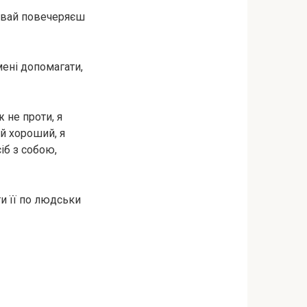
Давай повечеряєш
мені допомагати,
ж не проти, я
ий хороший, я
іб з собою,
ти її по людськи