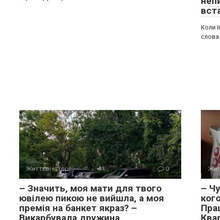
неп
вст
Коли І
слова
Життєві історії
0
Жит
– Значить, моя мати для твого
– Чу
ювілею пикою не вийшла, а моя
ког
премія на банкет якраз? –
Пра
Викарбувала дружина
Квар