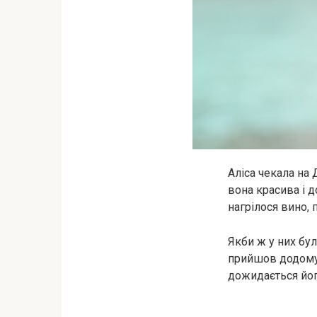
Аліса чекала на 
вона красива і д
нагрілося вино, 
Якби ж у них бул
прийшов додому 
дожидається його