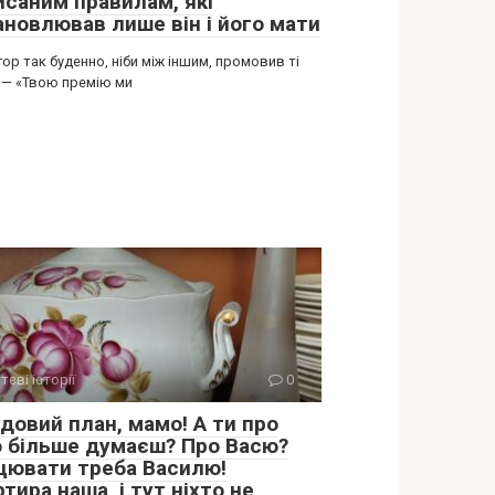
исаним правилам, які
ановлював лише він і його мати
гор так буденно, ніби між іншим, промовив ті
 — «Твою премію ми
тєві історії
0
довий план, мамо! А ти про
о більше думаєш? Про Васю?
цювати треба Василю!
тира наша, і тут ніхто не