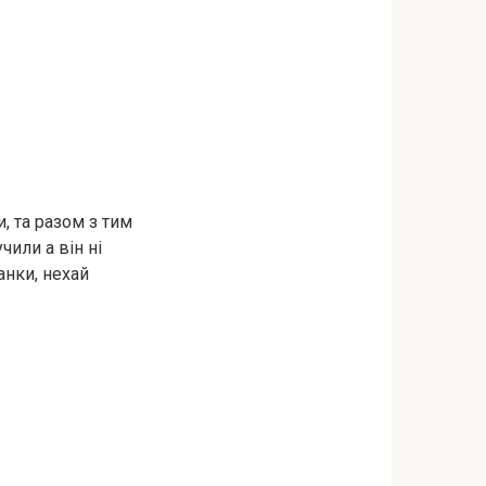
, та разом з тим
чили а він ні
анки, нехай