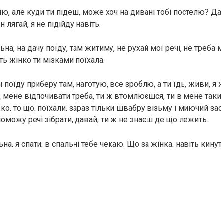
мію, але куди ти підеш, може хоч на дивані тобі постелю? 
ан лягай, я не підійду навіть.
на, на дачу поїду, там житиму, не рухай мої речі, не треба 
еть жінко ти мізками поїхала.
ч поїду приберу там, наготую, все зроблю, а ти їдь, живи, я 
д мене відпочивати треба, ти ж втомлюєшся, ти в мене так
ко, то що, поїхали, зараз тільки швабру візьму і миючий зас
оможу речі зібрати, давай, ти ж не знаєш де що лежить.
на, я спати, в спальні тебе чекаю. Що за жінка, навіть кину