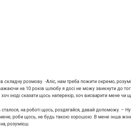
в складну розмову. -Аліс, нам треба пожити окремо, розум
важаючи на 10 років шлюбу я досі не можу звикнути до того
б хоч іноді сказати щось наперекір, хоч висварити мене чи щ
 сталося, на роботі щось, роздягайся, давай допоможу.
– Ну
 мене, роби щось, не будь такою хорошою. В мене інша жінка
бна, розумієш.