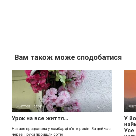
Вам також може сподобатися
Життєві історії
0
Жит
Урок на все життя…
У йо
най
Наталя працювала у ломбарді п’ять років. За цей час
Усе
через її руки пройшли сотні