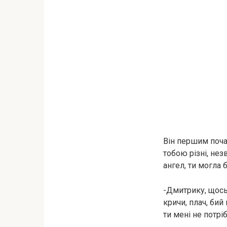
Він першим поча
тобою різні, нез
ангел, ти могла 
-Дмитрику, щось
кричи, плач, бий
ти мені не потрі