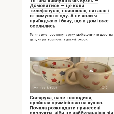
Тетяна кивнула в бік кухні. —
Домовитись — це коли
телефонуєш, пояснюєш, питаєш і
отримуєш згоду. А не коли я
приїжджаю і бачу, що в домі вже
оселились
Тетяна вже простягнула руку, щоб відчинити двері на
дачі, як раптом почула дитячі голоси.
Життєві історії
0
Свекруха, наче господиня,
пройшла прямісінько на кухню.
Почала розкладати принесені
продукти, ніби це найбуденніша річ