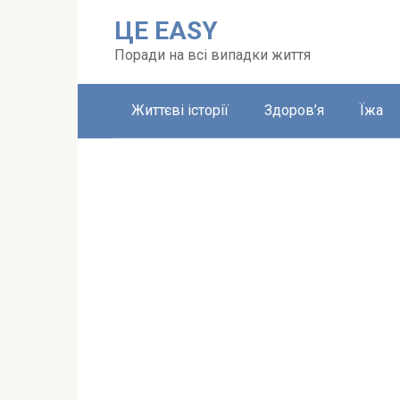
Перейти
ЦЕ EASY
до
вмісту
Поради на всі випадки життя
Життєві історії
Здоров’я
Їжа