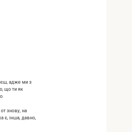
ієш, адже ми з
, що ти як
о.
 от знову, на
 є, інша, давно,