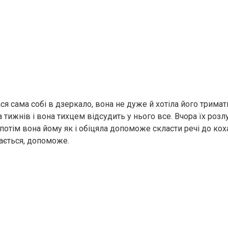
ся сама собі в дзеркало, вона не дуже й хотіла його тримати
 тижнів і вона тихцем відсудить у нього все. Вчора їх розлу
 потім вона йому як і обіцяла допоможе скласти речі до кох
вається, допоможе.