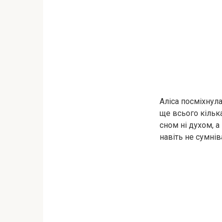
Аліса посміхнула
ще всього кілька
сном ні духом, а
навіть не сумні