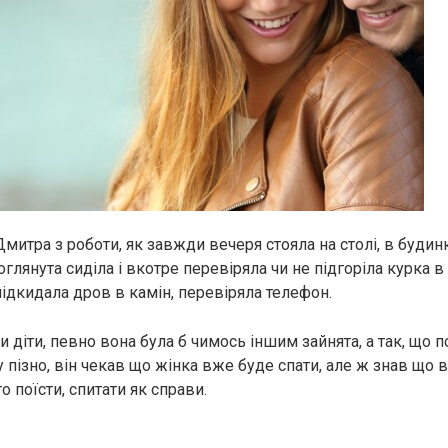
Дмитра з роботи, як завжди вечеря стояла на столі, в будинк
оглянута сиділа і вкотре перевіряла чи не підгоріла курка в 
підкидала дров в камін, перевіряла телефон.
и діти, певно вона була б чимось іншим зайнята, а так, що 
пізно, він чекав що жінка вже буде спати, але ж знав що 
 поїсти, спитати як справи.