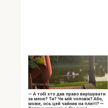
Життєві історії
0
— А тобі хто дав право вирішувати
за мене? Ти? Чи мій чоловік? Або,
може, ось цей чайник на плиті? —