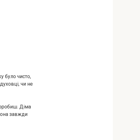
у було чисто,
духовці, чи не
поробиш.
Діма
вона завжди