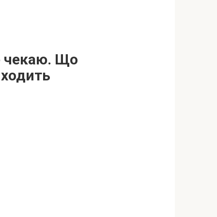
е чекаю. Що
иходить