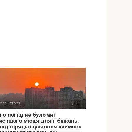
тєві історії
0
го логіці не було ані
меншого місця для її бажань.
 підпорядковувалося якимось