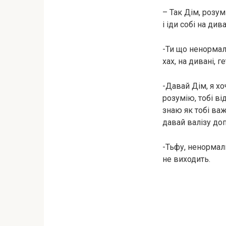
– Так Дім, розу
і іди собі на див
-Ти що ненормаль
хах, на дивані, г
-Давай Дім, я хо
розумію, тобі ві
знаю як тобі важ
давай валізу доп
-Тьфу, ненормаль
не виходить.