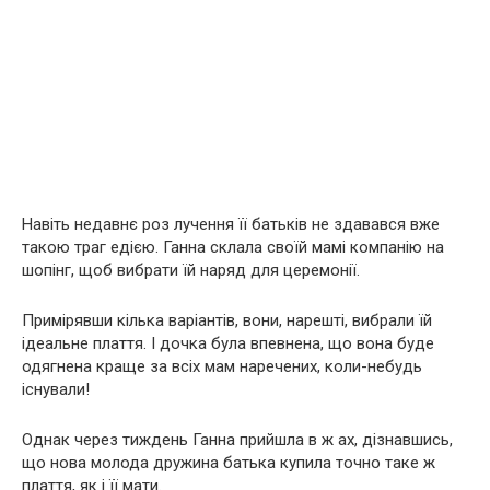
Навіть недавнє роз лучення її батьків не здавався вже
такою траг едією. Ганна склала своїй мамі компанію на
шопінг, щоб вибрати їй наряд для церемонії.
Примірявши кілька варіантів, вони, нарешті, вибрали їй
ідеальне плаття. І дочка була впевнена, що вона буде
одягнена краще за всіх мам наречених, коли-небудь
існували!
Однак через тиждень Ганна прийшла в ж ах, дізнавшись,
що нова молода дружина батька купила точно таке ж
плаття, як і її мати.