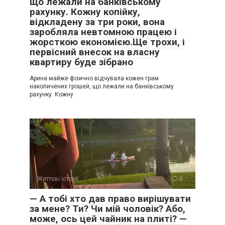
що лежали на банківському
рахунку. Кожну копійку,
відкладену за три роки, вона
заробляла невтомною працею і
жорсткою економією.Ще трохи, і
первісний внесок на власну
квартиру буде зібрано
Арина майже фізично відчувала кожен грам
накопичених грошей, що лежали на банківському
рахунку. Кожну
Життєві історії
0
— А тобі хто дав право вирішувати
за мене? Ти? Чи мій чоловік? Або,
може, ось цей чайник на плиті? —