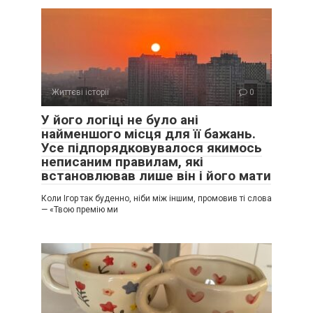
Життєві історії
0
У його логіці не було ані
найменшого місця для її бажань.
Усе підпорядковувалося якимось
неписаним правилам, які
встановлював лише він і його мати
Коли Ігор так буденно, ніби між іншим, промовив ті слова
— «Твою премію ми