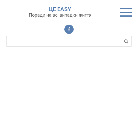
Перейти
ЦЕ EASY
до
Поради на всі випадки життя
вмісту
Пошук: