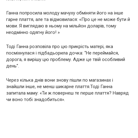
Ганна попросила молоду мачуху обміняти його на інше
гарне плаття, але та відмовилася: «Про це не може бути й
мови. Я виглядаю в ньому на мільйон доларів, тому
неодмінно одягну його! »
Тоді Ганна розповіла про цю прикрість матері, яка
посміхнулася і підбадьорила дочка: “Не переймайся,
дорога, я вирішу цю проблему. Адже це твій особливий
день”.
Через кілька днів вони знову пішли по магазинах і
знайшли інше, не менш шикарне плаття.Тоді Ганна
запитала маму: «Ти ж повернеш те перше плаття? Навряд
чи воно тобі знадобиться».