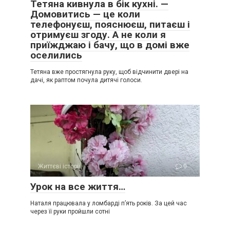
Тетяна кивнула в бік кухні. —
Домовитись — це коли
телефонуєш, пояснюєш, питаєш і
отримуєш згоду. А не коли я
приїжджаю і бачу, що в домі вже
оселились
Тетяна вже простягнула руку, щоб відчинити двері на
дачі, як раптом почула дитячі голоси.
Життєві історії
0
Урок на все життя…
Наталя працювала у ломбарді п’ять років. За цей час
через її руки пройшли сотні