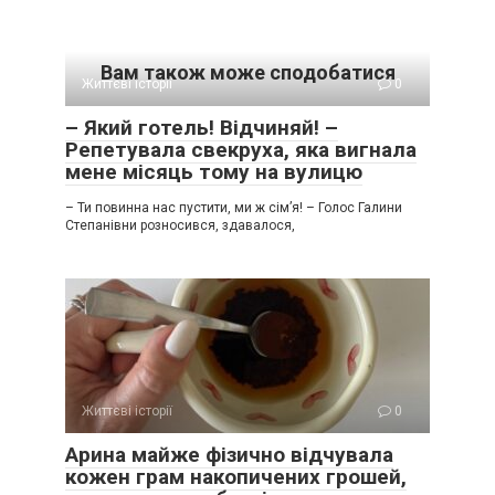
Вам також може сподобатися
Життєві історії
0
– Який готель! Відчиняй! –
Репетувала свекруха, яка вигнала
мене місяць тому на вулицю
– Ти повинна нас пустити, ми ж сім’я! – Голос Галини
Степанівни розносився, здавалося,
Життєві історії
0
Арина майже фізично відчувала
кожен грам накопичених грошей,