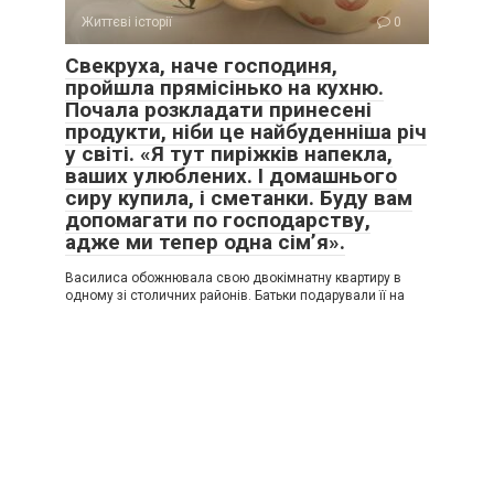
Життєві історії
0
Свекруха, наче господиня,
пройшла прямісінько на кухню.
Почала розкладати принесені
продукти, ніби це найбуденніша річ
у світі. «Я тут пиріжків напекла,
ваших улюблених. І домашнього
сиру купила, і сметанки. Буду вам
допомагати по господарству,
адже ми тепер одна сім’я».
Василиса обожнювала свою двокімнатну квартиру в
одному зі столичних районів. Батьки подарували її на