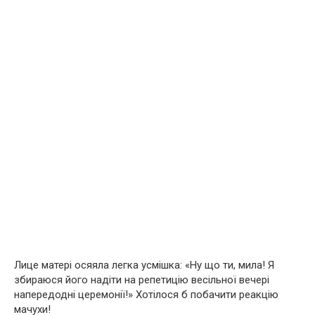
Лице матері осяяла легка усмішка: «Ну що ти, мила! Я
збираюся його надіти на репетицію весільної вечері
напередодні церемонії!» Хотілося б побачити реакцію
мачухи!