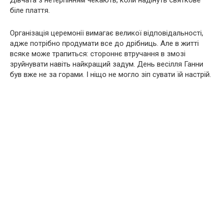
Дівчата з нетерпінням чекають, коли надінуть святкове
біле плаття.
Організація церемонії вимагає великої відповідальності,
адже потрібно продумати все до дрібниць. Але в житті
всяке може трапиться: стороннє втручання в змозі
зруйнувати навіть найкращий задум. День весілля Ганни
був вже не за горами. І ніщо не могло зіп сувати їй настрій.