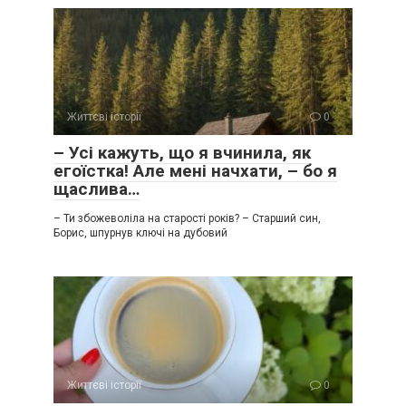
Життєві історії
0
– Усі кажуть, що я вчинила, як
егоїстка! Але мені начхати, – бо я
щаслива…
– Ти збожеволіла на старості років? – Старший син,
Борис, шпурнув ключі на дубовий
Життєві історії
0