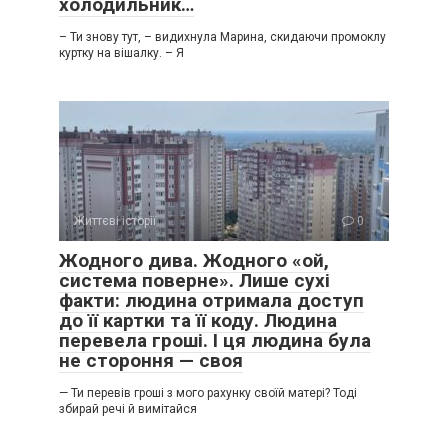
холодильник…
– Ти знову тут, – видихнула Марина, скидаючи промоклу
куртку на вішалку. – Я
Життєві історії
0
Жодного дива. Жодного «ой,
система поверне». Лише сухі
факти: людина отримала доступ
до її картки та її коду. Людина
перевела гроші. І ця людина була
не стороння — своя
— Ти перевів гроші з мого рахунку своїй матері? Тоді
збирай речі й вимітайся