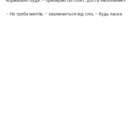
нормально буде, – прибираю пістолет, доста «мобільник».
– Не треба ментів, – захлинається від сліз, – будь ласка.