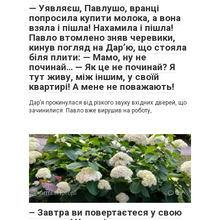
— Уявляєш, Павлушо, вранці
попросила купити молока, а вона
взяла і пішла! Нахамила і пішла!
Павло втомлено зняв черевики,
кинув погляд на Дар’ю, що стояла
біля плити: — Мамо, ну не
починай… — Як це не починай? Я
тут живу, між іншим, у своїй
квартирі! А мене не поважають!
Дар’я прокинулася від різкого звуку вхідних дверей, що
зачинилися. Павло вже вирушив на роботу,
Життєві історії
0
– Завтра ви повертаєтеся у свою