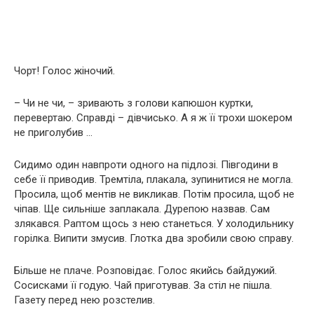
Чорт! Голос жіночий.
– Чи не чи, – зривають з голови капюшон куртки,
перевертаю. Справді – дівчисько. А я ж її трохи шокером
не приголубив …
Сидимо один навпроти одного на підлозі. Півгодини в
себе її приводив. Тремтіла, плакала, зупинитися не могла.
Просила, щоб ментів не викликав. Потім просила, щоб не
чіпав. Ще сильніше заплакала. Дурепою назвав. Сам
злякався. Раптом щось з нею станеться. У холодильнику
горілка. Випити змусив. Глотка два зробили свою справу.
Більше не плаче. Розповідає. Голос якийсь байдужий.
Сосисками її годую. Чай приготував. За стіл не пішла.
Газету перед нею розстелив.