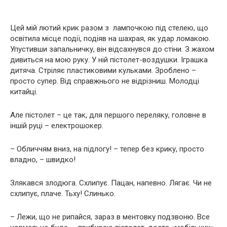
Цей мій лютий крик разом з лампочкою під стелею, що
освітила місце події, подіяв на шахрая, як удар ломакою.
Упустивши запальничку, він відсахнувся до стіни. З жахом
дивиться на мою руку. У ній пістолет-воздушки. Іграшка
дитяча. Стріляє пластиковими кульками. Зроблено –
просто супер. Від справжнього не відрізниш. Молодці
китайці.
Але пістолет – це так, для першого переляку, головне в
іншій руці – електрошокер.
– Обличчям вниз, на підлогу! – тепер без крику, просто
владно, – швидко!
Злякався злодюга. Схлипує. Пацан, напевно. Лягає. Чи не
схлипує, плаче. Тьху! Слинько.
– Лежи, що не рипайся, зараз в ментовку подзвоню. Все