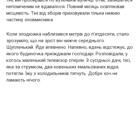
тіні, він пробирався по вузенькій вуличці. Втім, залишатися
непоміченим не вдавалося. Повний місяць освітлював
місцевість. Тіні від зборів приховували тільки нижню
частину зловмисника.
Коли злодюжка наблизився метрів до п’ятдесяти, стало
зрозуміло, що на зріст він нижче середнього.
Щупленький. Йде впевнено. Напевно, вдень відстежує, до
якого будиночка приїжджали господарі. Розповідали, у
когось маленький телевізор сперли. З сусідньої дачі, тієї,
яка за струмком, два новеньких емальованих відра
потягли. Їжу з холодильників тягнуть. Добре хоч не
ламають нічого.