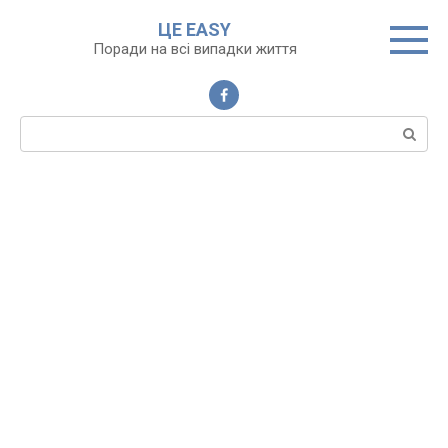
Перейти
ЦЕ EASY
до
Поради на всі випадки життя
вмісту
Пошук: