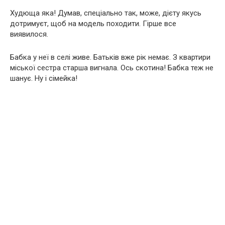
Худюща яка! Думав, спеціально так, може, дієту якусь
дотримуєт, щоб на модель походити. Гірше все
виявилося.
Бабка у неї в селі живе. Батьків вже рік немає. З квартири
міської сестра старша вигнала. Ось скотина! Бабка теж не
шанує. Ну і сімейка!