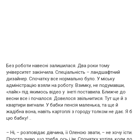
Без роботи навесні залишилася. Два роки тому
університет закінчила. Спеціальність – ландшафтний
дизайнер. Спочатку все нормально було. У міську
адміністрацію взяли на роботу. Взимку, не подумавши,
«лайк» під якимось відео у інеті поставила. Ближче до
весни все і почалося. Довелося звільнитися. Тут ще й з
квартири вигнали. У бабки пенсія маленька, та ще й
жадібна вона, навіть картоплі з городу толком не дає. Я б
цю бабку! ..
– Ні, – розповідає дівчина, її Оленою звати, – не хочу їсти.
Просто знаю, що треба, ось і їм. Спочатку хотіла, коли до