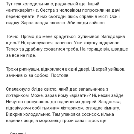
Тут теж холодильник є, радянській ще. Інший
«антикваріат» є. Сестра з чоловіком попросили на дачі
переночувати. У них сьогодні якісь справи в місті. Ось і
сиджу. Зараз злодія зловлю. Аби сюди зайшов.
Точно. Прямо до мене крадеться. Зупинився. Запідозрив
щось? Ні, прислухався, напевно. Уже хвіртку відкриває.
Тепер за драбину сховатися треба. На горище він, швидше
за все не піде.
Трохи рипнувши, відкрилася вхідні двері. Шахрай увійшов,
зачинив їх за собою. Постояв.
Спалахнуло бліде світло, який дає запальничка з
ліхтариком. Може, зараз йому «врізати»? Ні, нехай зайде.
Нечутно просуваюсь до відчинених дверей. Злодюжка,
підсвічуючи собі тьмяним ліхтариком, оглядає кімнату.
Відкрив холодильник. Там упаковка сосисок, кілька
варених яєць, в морозилці трохи сала і щось ще.