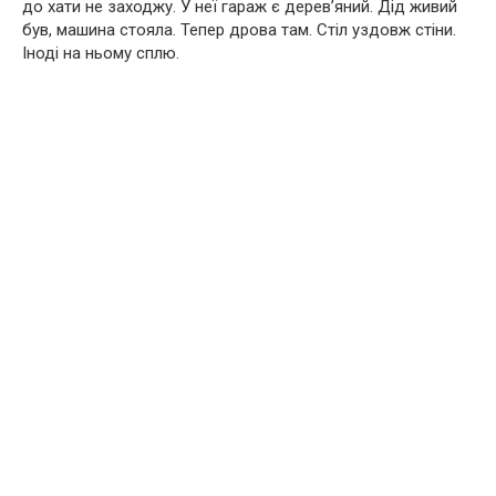
до хати не заходжу. У неї гараж є дерев’яний. Дід живий
був, машина стояла. Тепер дрова там. Стіл уздовж стіни.
Іноді на ньому сплю.