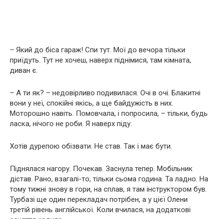
– Який до біса гараж! Спи тут. Мої до вечора тільки
приїдуть. Тут не хочеш, наверх піднімися, там кімната,
диван є.
– А ти як? – недовірливо подивилася. Очі в очі. Блакитні
вони у неї, спокійні якісь, а ще байдужість в них.
Моторошно навіть. Помовчала, і попросила, – тільки, будь
ласка, нічого не роби. Я наверх піду.
Хотів дурепою обізвати. Не став. Так і має бути.
Піднялася нагору. Почекав. Заснула тепер. Мобільник
дістав. Рано, взагалі-то, тільки сьома година. Та ладно. На
тому тижні знову в гори, на сплав, я там інструктором був.
Турбазі ще один перекладач потрібен, а у цієї Олени
третій рівень англійської. Коли вчилася, на додаткові