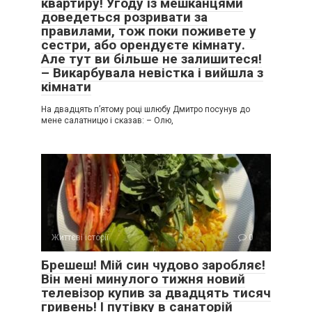
квартиру! Угоду із мешканцями
доведеться розривати за
правилами, тож поки поживете у
сестри, або орендуєте кімнату.
Але тут ви більше не залишитеся!
– Викарбувала невістка і вийшла з
кімнати
На двадцять п’ятому році шлюбу Дмитро посунув до
мене салатницю і сказав: – Олю,
Життєві історії
0
Брешеш! Мій син чудово заробляє!
Він мені минулого тижня новий
телевізор купив за двадцять тисяч
гривень! І путівку в санаторій