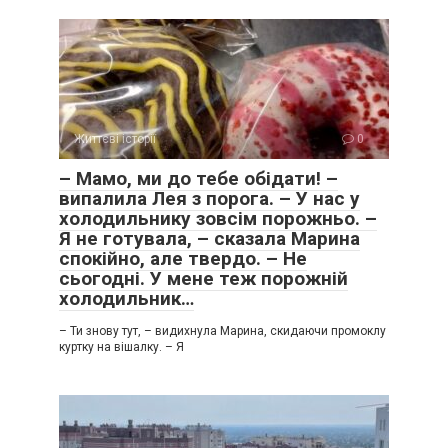
Життєві історії
0
– Мамо, ми до тебе обідати! –
випалила Лея з порога. – У нас у
холодильнику зовсім порожньо. –
Я не готувала, – сказала Марина
спокійно, але твердо. – Не
сьогодні. У мене теж порожній
холодильник…
– Ти знову тут, – видихнула Марина, скидаючи промоклу
куртку на вішалку. – Я