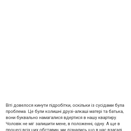
Віті довелося кинути підробітки, оскільки із сусідами була
проблема. Це були колишні друзі-алкаші матері та батька,
вони буквально намагалися вдертися в нашу квартиру.
Чоловік не міг залишити мене, в положенні, одну. А ще в
процесі всіх цих обставин, ми дізнались що в нас взагалі