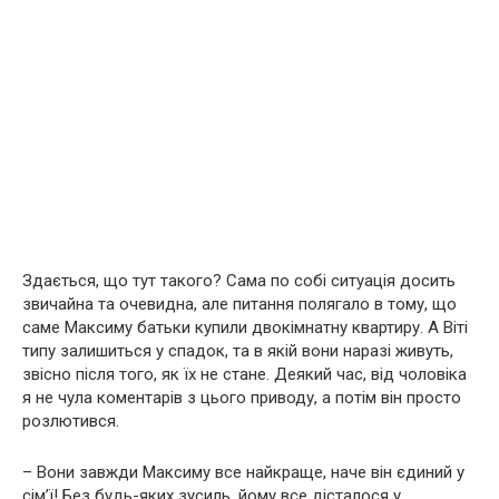
Здається, що тут такого? Сама по собі ситуація досить
звичайна та очевидна, але питання полягало в тому, що
саме Максиму батьки купили двокімнатну квартиру. А Віті
типу залишиться у спадок, та в якій вони наразі живуть,
звісно після того, як їх не стане. Деякий час, від чоловіка
я не чула коментарів з цього приводу, а потім він просто
розлютився.
– Вони завжди Максиму все найкраще, наче він єдиний у
сім’ї! Без будь-яких зусиль, йому все дісталося у