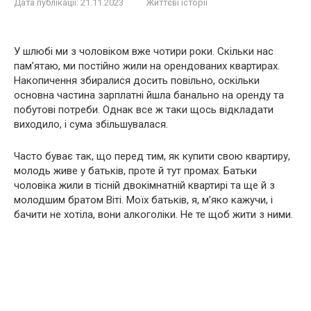
Дата публікації:
21.11.2023
Життєві історії
У шлюбі ми з чоловіком вже чотири роки. Скільки нас
пам’ятаю, ми постійно жили на орендованих квартирах.
Накопичення збиралися досить повільно, оскільки
основна частина зарплатні йшла банально на оренду та
побутові потреби. Однак все ж таки щось відкладати
виходило, і сума збільшувалася.
Часто буває так, що перед тим, як купити свою квартиру,
молодь живе у батьків, проте й тут промах. Батьки
чоловіка жили в тісній двокімнатній квартирі та ще й з
молодшим братом Віті. Моїх батьків, я, м’яко кажучи, і
бачити не хотіла, вони алкоголіки. Не те щоб жити з ними.