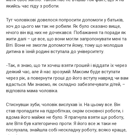
якийсь час піду з роботи.
Тут чоловікові довелося попросити допомоги у батьків,
хоч до цього ми так не робили. Як було сказано вище,
нічого він від них не дочекався. Побажання та поради як
жити далі – це все, що вони могли запропонувати мені та
Віті. Вони не змогли допомогти йому, тому що молодша
дитина в їхній родині вступала до університету.
-Так, я знаю, що ти хочеш взяти грошей і віддати їх через
деякий час, але й нас зрозумій. Максим буде вступати
через рік, а повернути гроші до його вступу навряд чи вам
вдасться. Ми знаємо, як складно забезпечувати дітей, –
відповіла мама чоловіка.
Стиснувши зуби, чоловік вислухав їх. На цьому все. Він
став пропадати на підробітках, окрім основної роботи, і
вдома його майже не було. Я прагнула взяти ще роботу,
але Вітя був категорично проти. Я його все ж таки не
послухала, знайшла собі нескладну роботу, всяко краще,