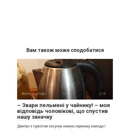
Вам також може сподобатися
Життєві історії
0
– Звари пельмені у чайнику! – моя
відповідь чоловікові, що спустив
нашу заначку
Дмитро з гуркотом засунув нижню скриньку комода і