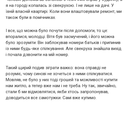
я на городі копалась зі свекрухою. І не лише на дачі. У
їхній власній квартирі. Коли вони влаштовували ремонт, ми
також були в помічниках.
І все, що можна було почути після допомоги, то це:
впоралися, молодці. Вітя був засмучений, і його можна
було зрозуміти. Він заблокував номери батьків і припинив
із ними будь-яке спілкування. Але свекруха знайшла вихід
і почала дзвонити на мій номер.
Такий щирий подив зіграти важко: вона справді не
розуміє, чому синові не хочеться з ними спілкуватися.
Мовляв, не було у них тоді грошей та можливості купити
нам житло, а тепер вже нам і не треба. Ну так, звичайно,
стали б ми відмовлятися, якби хтось запропонував,
доводиться все самотужки. Самі вже купимо.