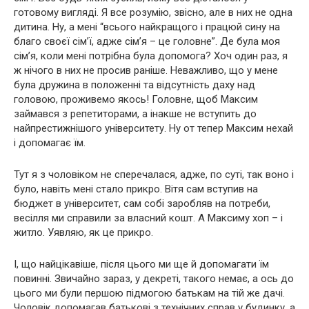
готовому вигляді. Я все розумію, звісно, але в них не одна
дитина. Ну, а мені “всього найкращого і працюй сину на
благо своєї сім’ї, адже сім’я – це головне”. Де була моя
сім’я, коли мені потрібна була допомога? Хоч один раз, я
ж нічого в них не просив раніше. Неважливо, що у мене
була дружина в положенні та відсутність даху над
головою, проживемо якось! Головне, щоб Максим
займався з репетиторами, а інакше не вступить до
найпрестижнішого університету. Ну от тепер Максим нехай
і допомагає їм.
Тут я з чоловіком не сперечалася, адже, по суті, так воно і
було, навіть мені стало прикро. Вітя сам вступив на
бюджет в університет, сам собі заробляв на потреби,
весілля ми справили за власний кошт. А Максиму хоп – і
житло. Уявляю, як це прикро.
І, що найцікавіше, після цього ми ще й допомагати їм
повинні. Звичайно зараз, у декреті, такого немає, а ось до
цього ми були першою підмогою батькам на тій же дачі.
Чоловік допомагав батькові з технічних справ у будинку, а