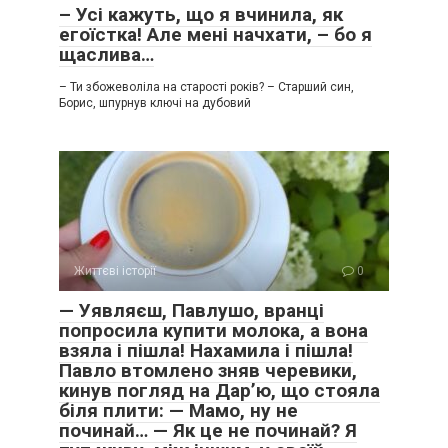
– Усі кажуть, що я вчинила, як
егоїстка! Але мені начхати, – бо я
щаслива…
– Ти збожеволіла на старості років? – Старший син,
Борис, шпурнув ключі на дубовий
Життєві історії
0
— Уявляєш, Павлушо, вранці
попросила купити молока, а вона
взяла і пішла! Нахамила і пішла!
Павло втомлено зняв черевики,
кинув погляд на Дар’ю, що стояла
біля плити: — Мамо, ну не
починай… — Як це не починай? Я