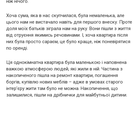
ніж нічого.
Хоча сума, яка в нас скупчилася, була немаленька, але
цього нам не вистачало навіть для першого внеску. Проте
доля моїх батьків зіграла нам на руку. Вони пішли з життя
від отруєння якимись речовинами. І, хоча квартира після
них була просто сараєм, це було краще, ніж поневірятися
по оренді.
Ця однокімнатна квартира була маленькою і наповнена
важкою атмосферою людей, які жили в ній. Частина з
накопиченого пішла на ремонт квартири, погашення
боргів, купівлю нових меблів – адже в умовах старого
інтер’єру жити там було не можна. Накопичення, що
залишилися, пішли на дрібнички для майбутньої дитини.