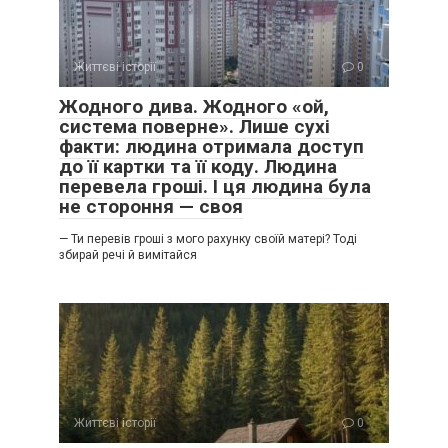
Життєві історії
0
Жодного дива. Жодного «ой,
система поверне». Лише сухі
факти: людина отримала доступ
до її картки та її коду. Людина
перевела гроші. І ця людина була
не стороння — своя
— Ти перевів гроші з мого рахунку своїй матері? Тоді
збирай речі й вимітайся
Життєві історії
0