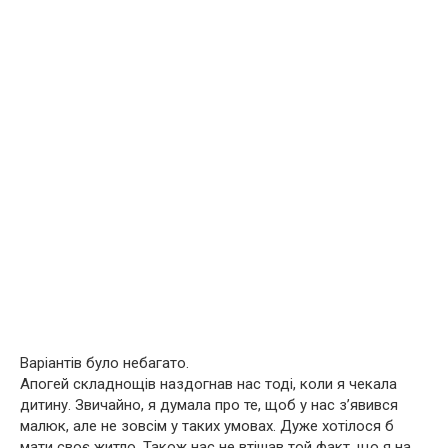
Варіантів було небагато.
Апогей складнощів наздогнав нас тоді, коли я чекала
дитину. Звичайно, я думала про те, щоб у нас з’явився
малюк, але не зовсім у таких умовах. Дуже хотілося б
мати своє житло. Також нас не втішав той факт, що я на