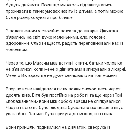
будуть двійнята. Поки що ми якось підлаштувались
проживати в таких умовах навіть із дітьми, а потім можна
буде розмірковувати про більше.
З полегшенням я спокійно поїхала до лікарні. Дівчатка
з’явились на світ дуже маленькими, але, головне,
здоровими. Сльози щастя, радість переповнювали нас із
чоловіком.
Через те, що Максим мав вступні іспити, батьки чоловіка
не з’явилися, коли мене з дівчатками виписували з лікарні.
Мене з Віктором це не дуже хвилювало на той момент.
Вперше вони навідалися після появи онучок десь через
десять днів. Вітя був постійно на роботі, та ще через їхні
«побажаннями» вони між собою зовсім не спілкувалися.
Часу в нього не було, людина буквально валилася з ніг, а
увага його батьків була прикута до молодшого сина.
Вони прийшли, подивилися на дівчаток, свекруха із