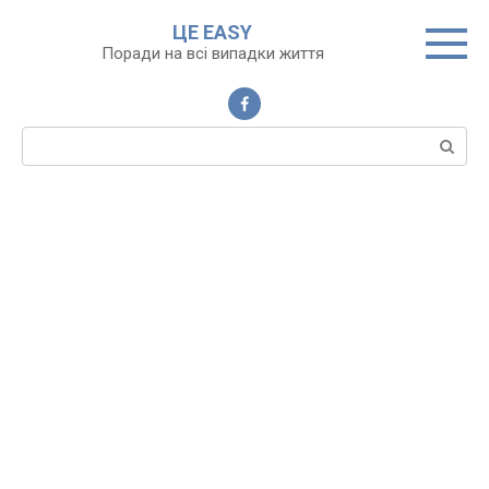
Перейти
ЦЕ EASY
до
Поради на всі випадки життя
вмісту
Пошук: