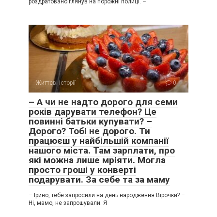
роздратовано глянув на порожні полиці. –
Життєві історії
0
– А чи не надто дорого для семи
років дарувати телефон? Це
повинні батьки купувати? –
Дорого? Тобі не дорого. Ти
працюєш у найбільшій компанії
нашого міста. Там зарплати, про
які можна лише мріяти. Могла
просто гроші у конверті
подарувати. За себе та за маму
– Ірино, тебе запросили на день народження Вірочки? –
Ні, мамо, не запрошували. Я