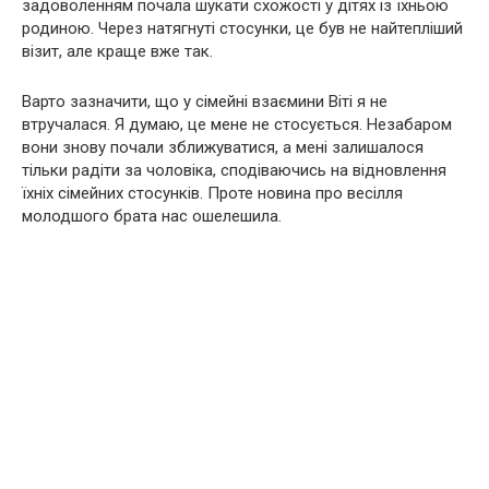
задоволенням почала шукати схожості у дітях із їхньою
родиною. Через натягнуті стосунки, це був не найтепліший
візит, але краще вже так.
Варто зазначити, що у сімейні взаємини Віті я не
втручалася. Я думаю, це мене не стосується. Незабаром
вони знову почали зближуватися, а мені залишалося
тільки радіти за чоловіка, сподіваючись на відновлення
їхніх сімейних стосунків. Проте новина про весілля
молодшого брата нас ошелешила.