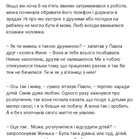
Якщо він хоча б на п’ять хвилин затримувався з роботи,
жінка починала обривати його телефон і дорікати в
зрадах. Ні про які зустрічі з друзями або поїздки на
рибалку не могло бути й мови, Любі всюди ввижалися
коханки чоловіка.
– Як ти живеш з такою дружиною? – запитав у Павла
друг і колега Женя. – Вона ж тебе всього позбавила.
Ніяких захоплень, друзів не залишилося. Ми з тобою
спілкуємося тільки тому, що працюємо разом, а так би
теж не бачилися. Ти ж як у в’язниці з нею!
– Ось так і живу, – сумно зітхнув Павло, – терплю заради
дітей. Синів дуже люблю. Одного разу заїкнувся про
розлучення, так вона почала казати, що поїде з дітьми до
матері своєї, і я їх більше не побачу. А вона так і зробить.
А я без хлопчаків свого життя не уявляю.
– Оце так… Може, розлучитися і відсудити дітей? –
запропонував Женька.– Була така думка, але суд, дітей,