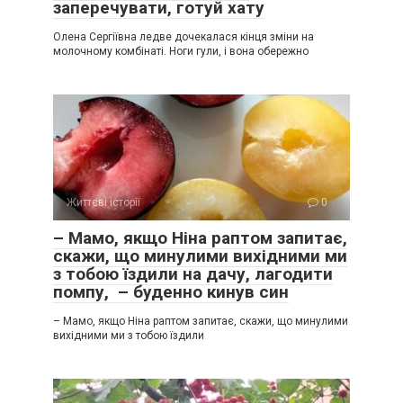
заперечувати, готуй хату
Олена Сергіївна ледве дочекалася кінця зміни на
молочному комбінаті. Ноги гули, і вона обережно
Життєві історії
0
– Мамо, якщо Ніна раптом запитає,
скажи, що минулими вихідними ми
з тобою їздили на дачу, лагодити
помпу, – буденно кинув син
– Мамо, якщо Ніна раптом запитає, скажи, що минулими
вихідними ми з тобою їздили