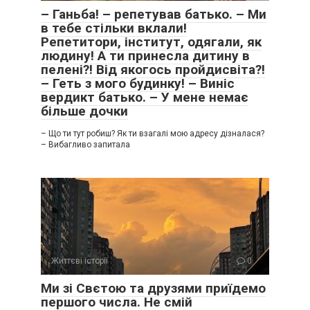
– Ганьба! – репетував батько. – Ми
в тебе стільки вклали!
Репетитори, інститут, одягали, як
людину! А ти принесла дитину в
пелені?! Від якогось пройдисвіта?!
– Геть з мого будинку! – Виніс
вердикт батько. – У мене немає
більше дочки
– Що ти тут робиш? Як ти взагалі мою адресу дізналася?
– Вибагливо запитала
Життєві історії
0
Ми зі Свєтою та друзями приїдемо
першого числа. Не смій