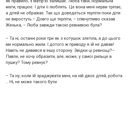
як правило, з матір’ю залишає. Люба таки, нормальна
мати, працює. І діти її люблять. Це вона мені нерви тріпає,
а дітей не ображає. Так що доведеться терпіти поки діти
не виростуть.– Довго ще терпіти, – співчутливо сказав
Женька, – Люба завжди такою ревнивою була?
– Та ні, останні роки три як з котушок злетіла, а до цього
ми нормально жили. І дотого ж приводу я їй не давав!
Навіть не дивився в іншу сторону. Звідки ці ревнощі?–
Павле, не хочу образити, але, може, у самої рильце в
пушку? Тому ревнує?
– Та ну, коли їй зраджувати мені, на ній двоє дітей, робота
… Ні, не може такого бути.