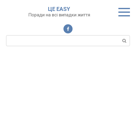
Перейти
ЦЕ EASY
до
Поради на всі випадки життя
вмісту
Пошук: