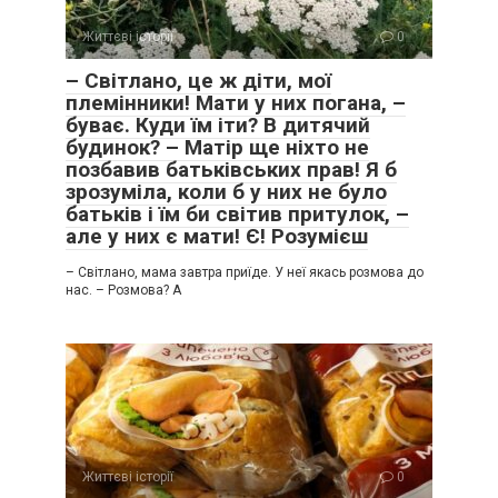
Життєві історії
0
– Світлано, це ж діти, мої
племінники! Мати у них погана, –
буває. Куди їм іти? В дитячий
будинок? – Матір ще ніхто не
позбавив батьківських прав! Я б
зрозуміла, коли б у них не було
батьків і їм би світив притулок, –
але у них є мати! Є! Розумієш
– Світлано, мама завтра приїде. У неї якась розмова до
нас. – Розмова? А
Життєві історії
0