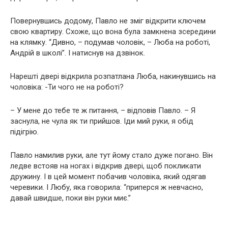
Повернувшись додому, Павло не зміг відкрити ключем
свою квартиру. Схоже, що вона була замкнена зсередини
на клямку. “Дивно, – подумав чоловік, – Люба на роботі,
Андрій в школі”. І натиснув на дзвінок.
Нарешті двері відкрила розпатлана Люба, накинувшись на
чоловіка: -Ти чого не на роботі?
– У мене до тебе те ж питання, – відповів Павло. – Я
заснула, не чула як ти прийшов. Іди мий руки, я обід
підігрію.
Павло намилив руки, але тут йому стало дуже погано. Він
ледве встояв на ногах і відкрив двері, щоб покликати
дружину. І в цей момент побачив чоловіка, який одягав
черевики. І Любу, яка говорила: “приперся ж невчасно,
давай швидше, поки він руки миє.”