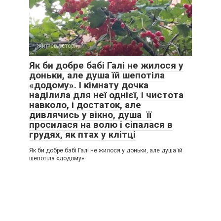
Життєві історії
0
Як би добре бабі Галі не жилося у
доньки, але душа їй шепотіла
«додому». І кімнату дочка
наділила для неї однієї, і чистота
навколо, і достаток, але
дивлячись у вікно, душа її
просилася на волю і сіпалася в
грудях, як птах у клітці
Як би добре бабі Галі не жилося у доньки, але душа їй
шепотіла «додому».