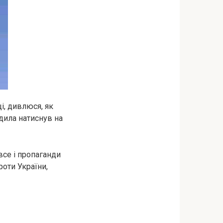
і, дивлюся, як
дила натиснув на
все і пропаганди
роти України,