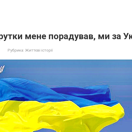
утки мене порадував, ми за У
Рубрика:
Життєві історії