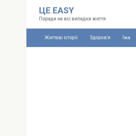
Перейти
ЦЕ EASY
до
вмісту
Поради на всі випадки життя
Життєві історії
Здоров’я
Їжа