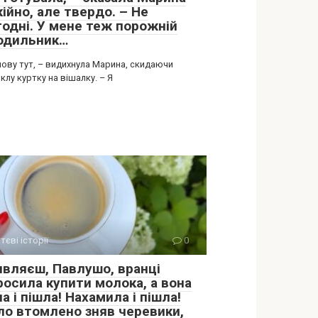
ійно, але твердо. – Не
годні. У мене теж порожній
одильник…
нову тут, – видихнула Марина, скидаючи
лу куртку на вішалку. – Я
тєві історії
0
являєш, Павлушо, вранці
росила купити молока, а вона
а і пішла! Нахамила і пішла!
ло втомлено зняв черевики,