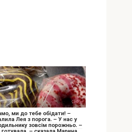
тєві історії
0
мо, ми до тебе обідати! –
лила Лея з порога. – У нас у
одильнику зовсім порожньо. –
 готувала, – сказала Марина