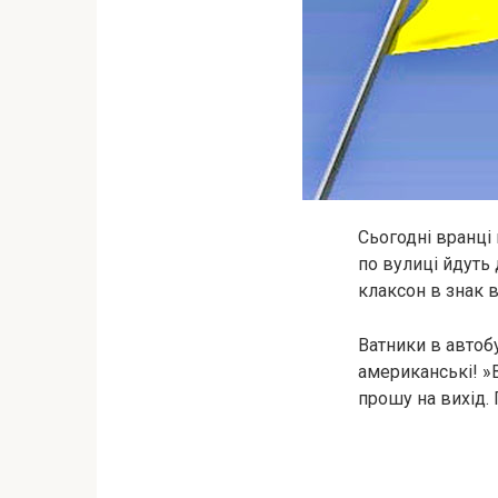
Сьогодні вранці 
по вулиці йдуть
клаксон в знак в
Ватники в автобу
американські! »В
прошу на вихід. 