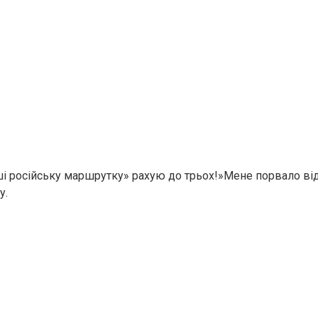
і російську маршрутку» рахую до трьох!»Мене порвало від 
у.