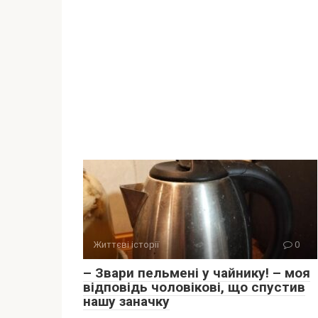
Життєві історії
0
– Звари пельмені у чайнику! – моя
відповідь чоловікові, що спустив
нашу заначку