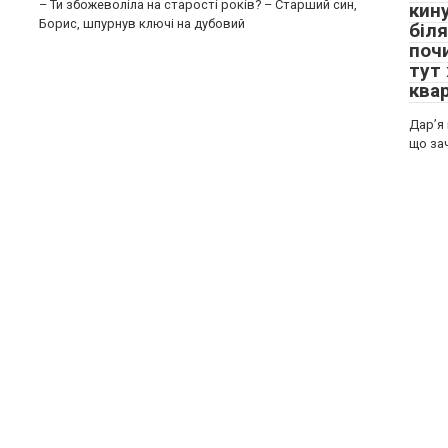
– Ти збожеволіла на старості років? – Старший син,
кин
Борис, шпурнув ключі на дубовий
біля
поч
тут 
ква
Дар’я 
що за