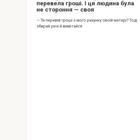
перевела гроші. І ця людина була
не стороння — своя
— Ти перевів гроші з мого рахунку своїй матері? Тоді
збирай речі й вимітайся