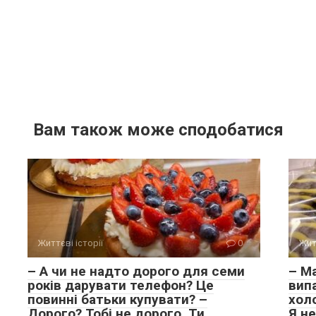
Вам також може сподобатися
Життєві історії
0
Жит
– А чи не надто дорого для семи
– Ма
років дарувати телефон? Це
випа
повинні батьки купувати? –
хол
Дорого? Тобі не дорого. Ти
Я не