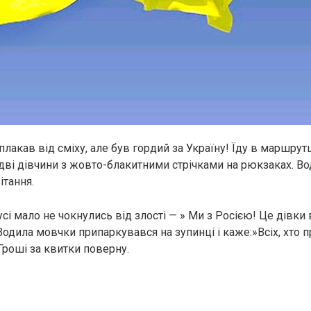
плакав від сміху, але був гордий за Україну! Їду в маршрутц
 дві дівчини з жовто-блакитними стрічками на рюкзаках. Во
ітання.
сі мало не чокнулись від злості — » Ми з Росією! Це дівки 
одила мовчки припаркувався на зупинці і каже:»Всіх, хто п
Гроші за квитки поверну.