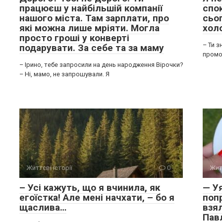
працюєш у найбільшій компанії
спок
нашого міста. Там зарплати, про
сьо
які можна лише мріяти. Могла
хол
просто гроші у конверті
– Ти з
подарувати. За себе та за маму
промок
– Ірино, тебе запросили на день народження Вірочки?
– Ні, мамо, не запрошували. Я
Життєві історії
0
Жит
– Усі кажуть, що я вчинила, як
— У
егоїстка! Але мені начхати, – бо я
поп
щаслива…
взял
Пав