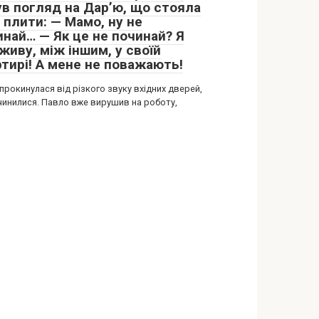
ув погляд на Дар’ю, що стояла
 плити: — Мамо, ну не
инай… — Як це не починай? Я
живу, між іншим, у своїй
ртирі! А мене не поважають!
прокинулася від різкого звуку вхідних дверей,
чинилися. Павло вже вирушив на роботу,