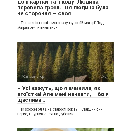
до її картки та її коду. Людина
перевела гроші. І ця людина була
не стороння — своя
— Ти перевів гроші з мого рахунку своїй матері? Тоді
збирай речі й вимітайся
Життєві історії
0
– Усі кажуть, що я вчинила, як
егоїстка! Але мені начхати, – бо я
щаслива…
– Ти збожеволіла на старості років? – Старший син,
Борис, шпурнув ключі на дубовий