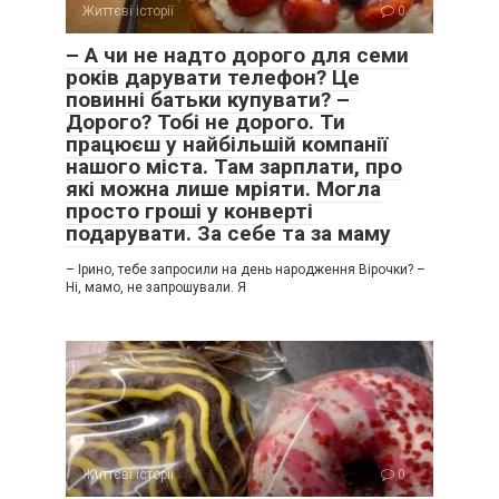
Життєві історії
0
– А чи не надто дорого для семи
років дарувати телефон? Це
повинні батьки купувати? –
Дорого? Тобі не дорого. Ти
працюєш у найбільшій компанії
нашого міста. Там зарплати, про
які можна лише мріяти. Могла
просто гроші у конверті
подарувати. За себе та за маму
– Ірино, тебе запросили на день народження Вірочки? –
Ні, мамо, не запрошували. Я
Життєві історії
0