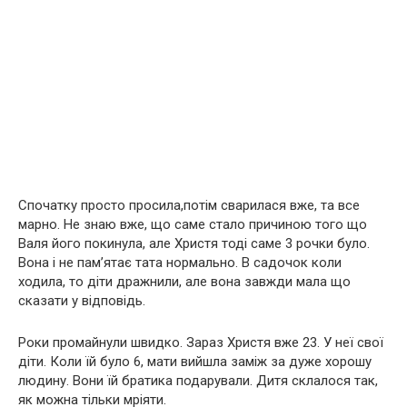
Спочатку просто просила,потім сварилася вже, та все
марно. Не знаю вже, що саме стало причиною того що
Валя його покинула, але Христя тоді саме 3 рочки було.
Вона і не пам’ятає тата нормально. В садочок коли
ходила, то діти дражнили, але вона завжди мала що
сказати у відповідь.
Роки промайнули швидко. Зараз Христя вже 23. У неї свої
діти. Коли їй було 6, мати вийшла заміж за дуже хорошу
людину. Вони їй братика подарували. Дитя склалося так,
як можна тільки мріяти.