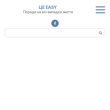
Перейти
ЦЕ EASY
до
Поради на всі випадки життя
вмісту
Пошук: