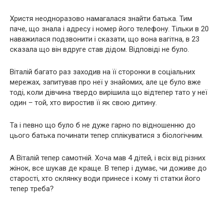
Христя неодноразово намагалася знайти батька. Тим
паче, що знала і адресу і номер його телефону. Тільки в 20
наважилася подзвонити і сказати, що вона вагітна, в 23
сказала що він вдруге став дідом. Відповіді не було.
Віталій багато раз заходив на її сторонки в соціальних
мережах, запитував про неї у знайомих, але це було вже
тоді, коли дівчина твердо вирішила що відтепер тато у неї
один – той, хто виростив її як свою дитину.
Та і певно що було б не дуже гарно по відношенню до
цього батька починати тепер сплікуватися з біологічним.
А Віталій тепер самотній. Хоча мав 4 дітей, і всіх від різних
жінок, все шукав де краще. В тепер і думає, чи доживе до
старості, хто склянку води принесе і кому ті статки його
тепер треба?