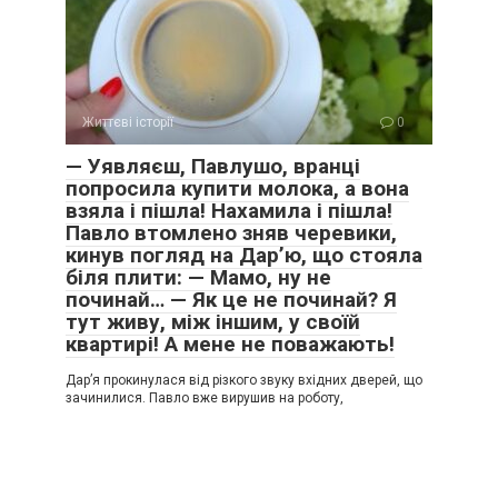
Життєві історії
0
— Уявляєш, Павлушо, вранці
попросила купити молока, а вона
взяла і пішла! Нахамила і пішла!
Павло втомлено зняв черевики,
кинув погляд на Дар’ю, що стояла
біля плити: — Мамо, ну не
починай… — Як це не починай? Я
тут живу, між іншим, у своїй
квартирі! А мене не поважають!
Дар’я прокинулася від різкого звуку вхідних дверей, що
зачинилися. Павло вже вирушив на роботу,