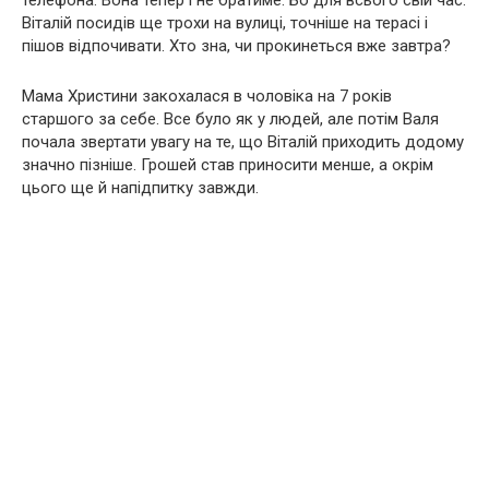
телефона. Вона тепер і не братиме. Бо для всього свій час.
Віталій посидів ще трохи на вулиці, точніше на терасі і
пішов відпочивати. Хто зна, чи прокинеться вже завтра?
Мама Христини закохалася в чоловіка на 7 років
старшого за себе. Все було як у людей, але потім Валя
почала звертати увагу на те, що Віталій приходить додому
значно пізніше. Грошей став приносити менше, а окрім
цього ще й напідпитку завжди.