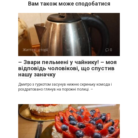
Вам також може сподобатися
Життєві історії
0
– Звари пельмені у чайнику! – моя
відповідь чоловікові, що спустив
нашу заначку
Дмитро з гуркотом засунув нижню скриньку комода і
роздратовано глянув на порожні полиці. –