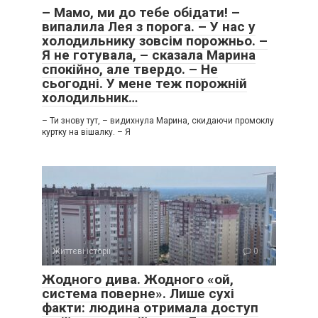
– Мамо, ми до тебе обідати! –
випалила Лея з порога. – У нас у
холодильнику зовсім порожньо. –
Я не готувала, – сказала Марина
спокійно, але твердо. – Не
сьогодні. У мене теж порожній
холодильник…
– Ти знову тут, – видихнула Марина, скидаючи промоклу
куртку на вішалку. – Я
Життєві історії
0
Жодного дива. Жодного «ой,
система поверне». Лише сухі
факти: людина отримала доступ