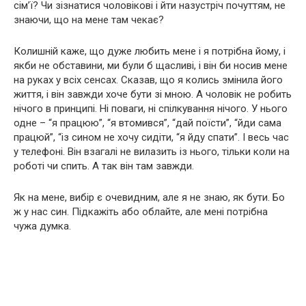
сім’ї? Чи зізнатися чоловікові і йти назустріч почуттям, не
знаючи, що на мене там чекає?
Колишній каже, що дуже любить мене і я потрібна йому, і
якби не обставини, ми були б щасливі, і він би носив мене
на руках у всіх сенсах. Сказав, що я колись змінила його
життя, і він завжди хоче бути зі мною. А чоловік не робить
нічого в принципі. Ні поваги, ні спілкування нічого. У нього
одне – “я працюю”, “я втомився”, “дай поїсти”, “йди сама
працюй”, “із сином не хочу сидіти, “я йду спати”. І весь час
у телефоні. Він взагалі не вилазить із нього, тільки коли на
роботі чи спить. А так він там завжди.
Як на мене, вибір є очевидним, але я не знаю, як бути. Бо
ж у нас син. Підкажіть або облайте, але мені потрібна
чужа думка.