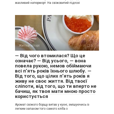
жахливий натюрморт. На свіжовитий підлозі
Життєві історії
0
— Від чого втомилася? Що це
означає? — Від усього, — вона
повела рукою, немов обіймаючи
всі п’ять років їхнього шлюбу. —
Від того, що цілих п’ять років я
живу не своє життя. Від твоєї
сліпоти, від того, що ти вперто не
бачиш, як твоя мати мною просто
користується
Аромат свіжого борщу витав у кухні, змішуючись із
легким запахом того самого хліба з