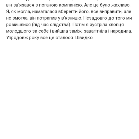
він зв’язався з поганою компанією. Але це було жахливо.
Я, як могла, намагалася вберегти його, все виправити, але
не змогла, він потрапив у в’язницю. Незадовго до того ми
розійшлися (під час слідства). Потім я зустріла хлопця
молодшого за себе і вийшла заміж, завагітніла і народила.
Упродовж року все це сталося. Швидко.