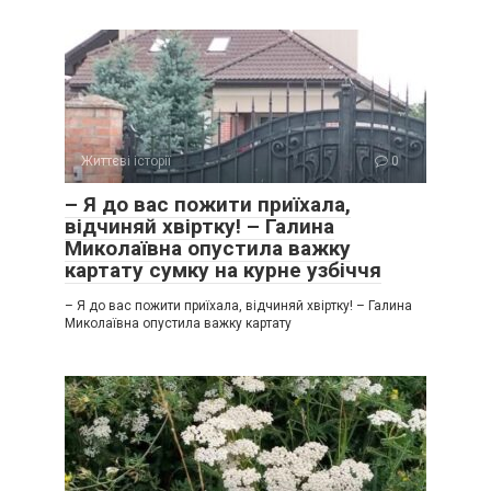
Життєві історії
0
– Я до вас пожити приїхала,
відчиняй хвіртку! – Галина
Миколаївна опустила важку
картату сумку на курне узбіччя
– Я до вас пожити приїхала, відчиняй хвіртку! – Галина
Миколаївна опустила важку картату