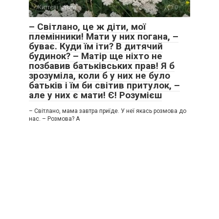
Життєві історії
0
– Світлано, це ж діти, мої
племінники! Мати у них погана, –
буває. Куди їм іти? В дитячий
будинок? – Матір ще ніхто не
позбавив батьківських прав! Я б
зрозуміла, коли б у них не було
батьків і їм би світив притулок, –
але у них є мати! Є! Розумієш
– Світлано, мама завтра приїде. У неї якась розмова до
нас. – Розмова? А