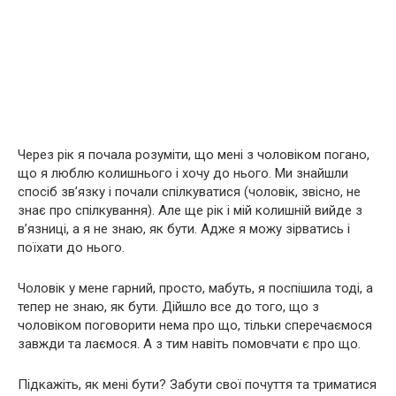
Через рік я почала розуміти, що мені з чоловіком погано,
що я люблю колишнього і хочу до нього. Ми знайшли
спосіб зв’язку і почали спілкуватися (чоловік, звісно, не
знає про спілкування). Але ще рік і мій колишній вийде з
в’язниці, а я не знаю, як бути. Адже я можу зірватись і
поїхати до нього.
Чоловік у мене гарний, просто, мабуть, я поспішила тоді, а
тепер не знаю, як бути. Дійшло все до того, що з
чоловіком поговорити нема про що, тільки сперечаємося
завжди та лаємося. А з тим навіть помовчати є про що.
Підкажіть, як мені бути? Забути свої почуття та триматися