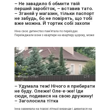
– Не завадило б обмити твій
перший заробіток, – вставив тато.
– Зганяй у магазин, тільки паспорт
не забудь, бо не повірять, що тобі
вже можна. Й тортик собі захопи
Ніна своє дитинство пам’ятала по переїздах.
Переїжджали вони з квартири на квартиру щороку, може
Життєві історії
0
– Удумала теж! Нічого я прибирати
не буду. Олеже! Оле-е-же! Іди
сюди, подивися на свою дружину!
– Заголосила тітка
Інна завмерла на порозі літньої веранди і дивилася на