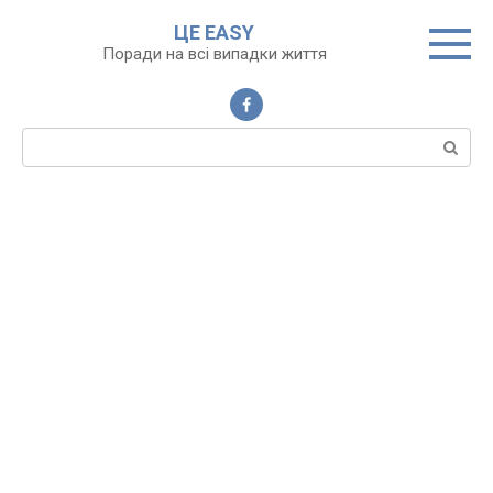
Перейти
ЦЕ EASY
до
Поради на всі випадки життя
вмісту
Пошук: