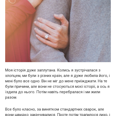
Моя історія дуже заплутана. Колись я зустрічалася з
хлопцем, ми були з різних країн, але я дуже любила його, і
мені було все одно. Він не міг до мене приїжджати. На те
були причини, але вони не стосуються моєї історії, а ось я
їздила до нього. Потім навіть перебралася і ми жили
разом.
Все було класно, за винятком стандартних сварок, але
вони швидко закінчувалися. Проте потім трапилося лихо, і