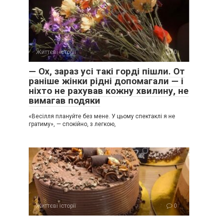
Життєві історії
0
— Ох, зараз усі такі горді пішли. От
раніше жінки рідні допомагали — і
ніхто не рахував кожну хвилину, не
вимагав подяки
«Весілля плануйте без мене. У цьому спектаклі я не
гратиму», — спокійно, з легкою,
Життєві історії
0