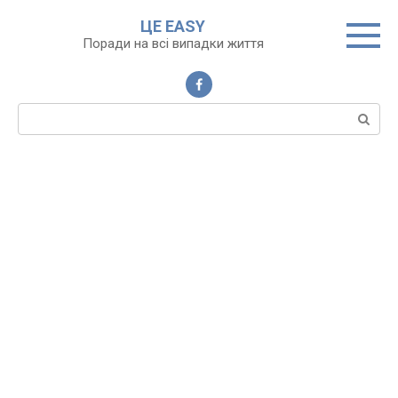
Перейти
ЦЕ EASY
до
Поради на всі випадки життя
вмісту
Пошук: