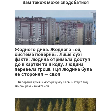
Вам також може сподобатися
Життєві історії
0
Жодного дива. Жодного «ой,
система поверне». Лише сухі
факти: людина отримала доступ
до її картки та її коду. Людина
перевела гроші. І ця людина була
не стороння — своя
— Ти перевів гроші з мого рахунку своїй матері? Тоді
збирай речі й вимітайся