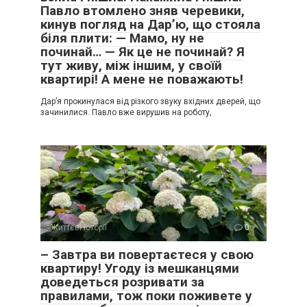
Павло втомлено зняв черевики,
кинув погляд на Дар’ю, що стояла
біля плити: — Мамо, ну не
починай… — Як це не починай? Я
тут живу, між іншим, у своїй
квартирі! А мене не поважають!
Дар’я прокинулася від різкого звуку вхідних дверей, що
зачинилися. Павло вже вирушив на роботу,
Життєві історії
0
– Завтра ви повертаєтеся у свою
квартиру! Угоду із мешканцями
доведеться розривати за
правилами, тож поки поживете у