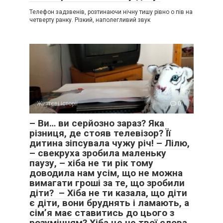
Телефон задзвенів, розтинаючи нічну тишу рівно о пів на
четверту ранку. Різкий, наполегливий звук
Життєві історії
0
– Ви… ви серйозно зараз? Яка
різниця, де стояв телевізор? Її
дитина зіпсувала чужу річ! – Лілю,
– свекруха зробила маленьку
паузу, – хіба не ти рік тому
доводила нам усім, що не можна
вимагати гроші за те, що зробили
діти? – Хіба не ти казала, що діти
є діти, вони бруднять і ламають, а
сім’я має ставитись до цього з
розумінням? Хіба це не твої слова