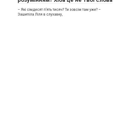
– Які сімдесят п’ять тисяч? Ти зовсім там уже? –
Зашипіла Ліля в слухавку,