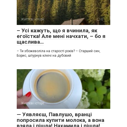
Життєві історії
0
– Усі кажуть, що я вчинила, як
егоїстка! Але мені начхати, – бо я
щаслива…
– Ти збожеволіла на старості років? – Старший син,
Борис, шпурнув ключі на дубовий
Життєві історії
0
— Уявляєш, Павлушо, вранці
попросила купити молока, а вона
взяла і пішла! Нахамила і пішла!