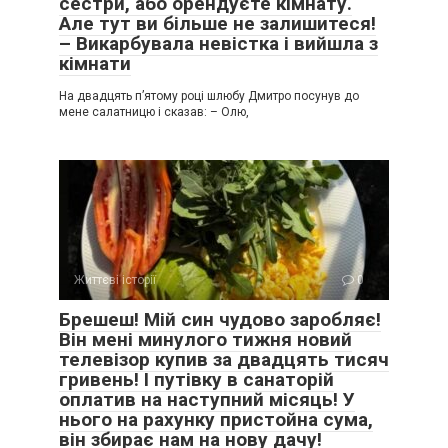
сестри, або орендуєте кімнату.
Але тут ви більше не залишитеся!
– Викарбувала невістка і вийшла з
кімнати
На двадцять п’ятому році шлюбу Дмитро посунув до
мене салатницю і сказав: – Олю,
Життєві історії
0
Брешеш! Мій син чудово заробляє!
Він мені минулого тижня новий
телевізор купив за двадцять тисяч
гривень! І путівку в санаторій
оплатив на наступний місяць! У
нього на рахунку пристойна сума,
він збирає нам на нову дачу!