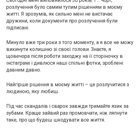
Сьогодні мені виповнилося 30 років. І … чорт,
розлучення було самим тупим рішенням в моєму
житті. Я зрозумів, як сильно мені не вистачає
дружини, коли документи про розлучення були
підписані.
Минуло вже три роки з того моменту, а я все не можу
викинути колишню зі своєї голови. Знаєте, я
щовечора після роботи заходжу на її сторіночку в
інстаграмі і дивлюся наші спільні фотки, зроблені
давним давно.
Найгірше рішення в моєму житті – це розлучитися з
людиною, яку любиш.
Під час скандалів і сварок завжди тримайте язик за
зубами. Краще зайвий раз промовчати, ніж ляпнути
таке, про що будеш шкодувати все життя.