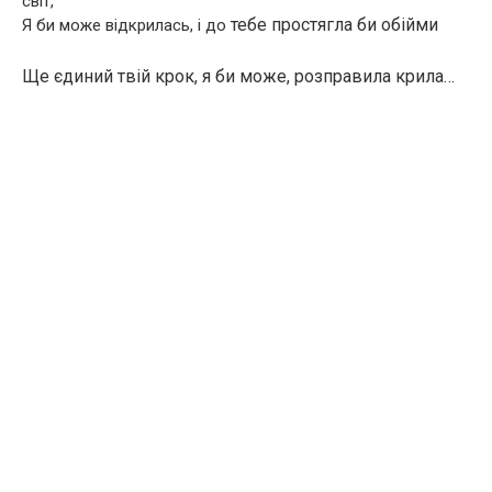
світ,
тебе простягла би обійми
Я би може відкрилась, і до
Ще єдиний твій крок, я би може, розправила крила…