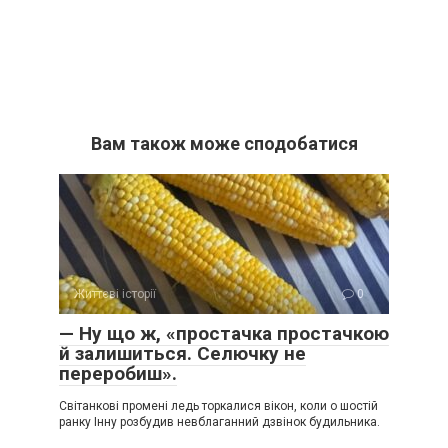
Вам також може сподобатися
Життєві історії
0
— Ну що ж, «простачка простачкою
й залишиться. Селючку не
переробиш».
Світанкові промені ледь торкалися вікон, коли о шостій
ранку Інну розбудив невблаганний дзвінок будильника.