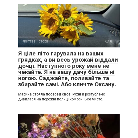
Життєві історії
0
Я ціле літо гарувала на ваших
грядках, а ви весь урожай віддали
дочці. Наступного року мене не
чекайте. Я на вашу дачу більше ні
ногою. Саджайте, поливайте та
збирайте самі. Або кличте Оксану.
Марина стояла посеред своєї кухні й розгублено
дивилася на порожні полиці комори. Все чисто.