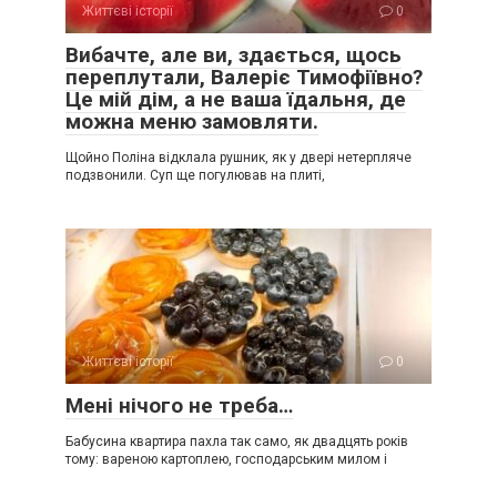
Життєві історії
0
Вибачте, але ви, здається, щось
переплутали, Валеріє Тимофіївно?
Це мій дім, а не ваша їдальня, де
можна меню замовляти.
Щойно Поліна відклала рушник, як у двері нетерпляче
подзвонили. Суп ще погулював на плиті,
Життєві історії
0
Мені нічого не треба…
Бабусина квартира пахла так само, як двадцять років
тому: вареною картоплею, господарським милом і