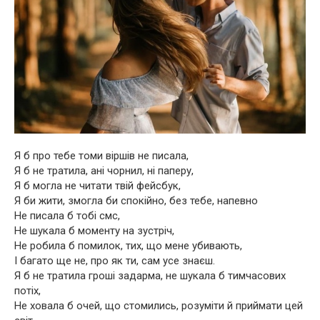
Я б про тебе томи віршів не писала,
Я б не тратила, ані чорнил, ні паперу,
Я б могла не читати твій фейсбук,
Я би жити, змогла би спокійно, без тебе, напевно
Не писала б тобі смс,
Не шукала б моменту на зустріч,
Не робила б помилок, тих, що мене убивають,
І багато ще не, про як ти, сам усе знаєш.
Я б не тратила гроші задарма, не шукала б тимчасових
потіх,
Не ховала б очей, що стомились, розуміти й приймати цей