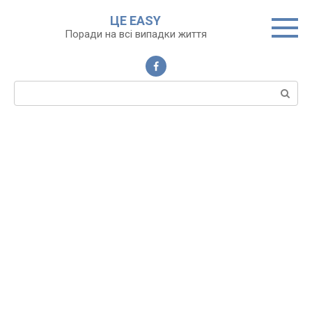
Перейти
ЦЕ EASY
до
Поради на всі випадки життя
вмісту
Пошук: