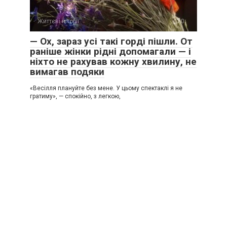
Життєві історії
0
— Ох, зараз усі такі горді пішли. От
раніше жінки рідні допомагали — і
ніхто не рахував кожну хвилину, не
вимагав подяки
«Весілля плануйте без мене. У цьому спектаклі я не
гратиму», — спокійно, з легкою,