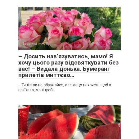
Життєві історії
0
– Досить нав’язуватись, мамо! Я
хочу цього разу відсвяткувати без
вас! – Видала донька. Бумеранг
прилетів миттєво…
– Ти тільки не ображайся, але якщо ти хочеш, щоб я
приїхала, мені треба