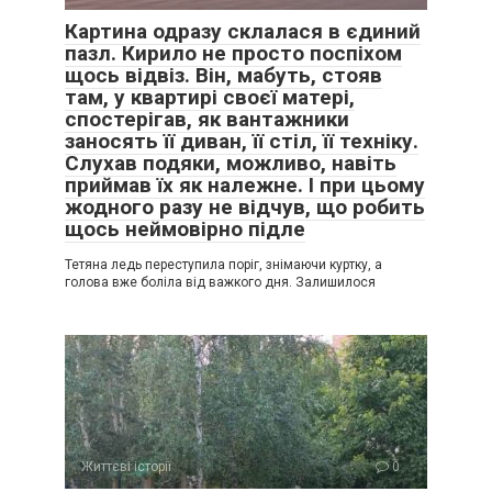
Картина одразу склалася в єдиний
пазл. Кирило не просто поспіхом
щось відвіз. Він, мабуть, стояв
там, у квартирі своєї матері,
спостерігав, як вантажники
заносять її диван, її стіл, її техніку.
Слухав подяки, можливо, навіть
приймав їх як належне. І при цьому
жодного разу не відчув, що робить
щось неймовірно підле
Тетяна ледь переступила поріг, знімаючи куртку, а
голова вже боліла від важкого дня. Залишилося
Життєві історії
0