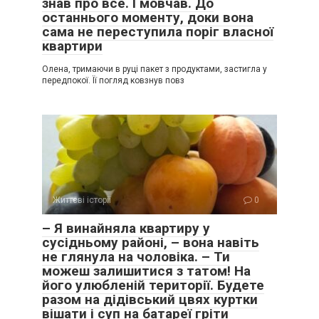
знав про все. І мовчав. До
останнього моменту, доки вона
сама не переступила поріг власної
квартири
Олена, тримаючи в руці пакет з продуктами, застигла у
передпокої. Її погляд ковзнув повз
Життєві історії
0
– Я винайняла квартиру у
сусідньому районі, – вона навіть
не глянула на чоловіка. – Ти
можеш залишитися з татом! На
його улюбленій території. Будете
разом на дідівський цвях куртки
вішати і суп на батареї гріти