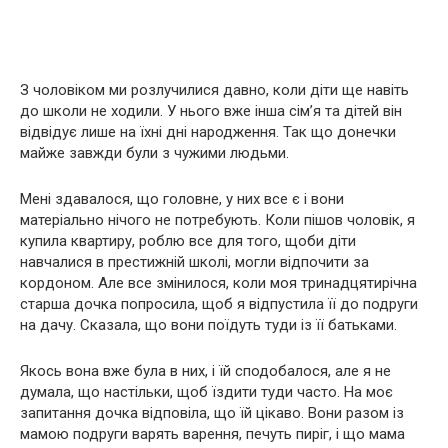
З чоловіком ми розлучилися давно, коли діти ще навіть
до школи не ходили. У нього вже інша сім’я та дітей він
відвідує лише на їхні дні народження. Так що донечки
майже завжди були з чужими людьми.
Мені здавалося, що головне, у них все є і вони
матеріально нічого не потребують. Коли пішов чоловік, я
купила квартиру, роблю все для того, щоби діти
навчалися в престижній школі, могли відпочити за
кордоном. Але все змінилося, коли моя тринадцятирічна
старша дочка попросила, щоб я відпустила її до подруги
на дачу. Сказала, що вони поїдуть туди із її батьками.
Якось вона вже була в них, і їй сподобалося, але я не
думала, що настільки, щоб їздити туди часто. На моє
запитання дочка відповіла, що їй цікаво. Вони разом із
мамою подруги варять варення, печуть пиріг, і що мама