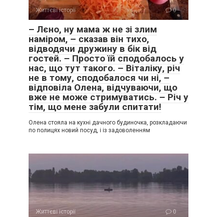
Життєві історії
0
– Лєно, ну мама ж не зі злим
наміром, – сказав він тихо,
відводячи дружину в бік від
гостей. – Просто їй сподобалось у
нас, що тут такого. – Віталіку, річ
не в тому, сподобалося чи ні, –
відповіла Олена, відчуваючи, що
вже не може стримуватись. – Річ у
тім, що мене забули спитати!
Олена стояла на кухні дачного будиночка, розкладаючи
по полицях новий посуд, і із задоволенням
Життєві історії
0