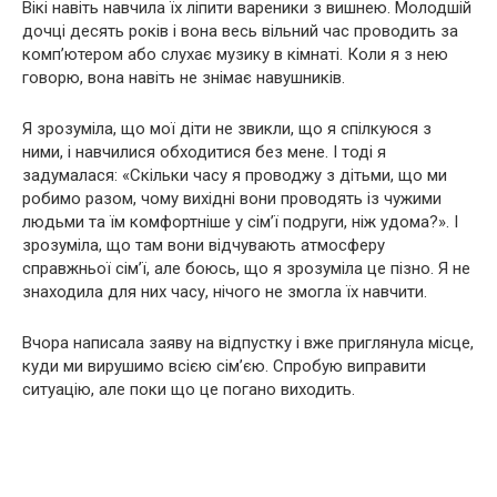
Вікі навіть навчила їх ліпити вареники з вишнею. Молодшій
дочці десять років і вона весь вільний час проводить за
комп’ютером або слухає музику в кімнаті. Коли я з нею
говорю, вона навіть не знімає навушників.
Я зрозуміла, що мої діти не звикли, що я спілкуюся з
ними, і навчилися обходитися без мене. І тоді я
задумалася: «Скільки часу я проводжу з дітьми, що ми
робимо разом, чому вихідні вони проводять із чужими
людьми та їм комфортніше у сім’ї подруги, ніж удома?». І
зрозуміла, що там вони відчувають атмосферу
справжньої сім’ї, але боюсь, що я зрозуміла це пізно. Я не
знаходила для них часу, нічого не змогла їх навчити.
Вчора написала заяву на відпустку і вже приглянула місце,
куди ми вирушимо всією сім’єю. Спробую виправити
ситуацію, але поки що це погано виходить.