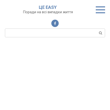
Перейти
ЦЕ EASY
до
Поради на всі випадки життя
вмісту
Пошук: