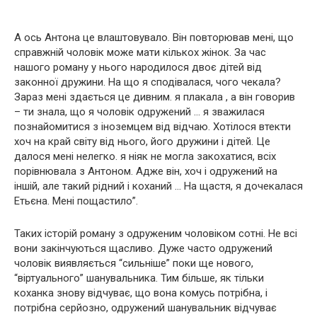
А ось Антона це влаштовувало. Він повторював мені, що
справжній чоловік може мати кількох жінок. За час
нашого роману у нього народилося двоє дітей від
законної дружини. На що я сподівалася, чого чекала?
Зараз мені здається це дивним. я плакала , а він говорив
– ти знала, що я чоловік одружений … я зважилася
познайомитися з іноземцем від відчаю. Хотілося втекти
хоч на край світу від нього, його дружини і дітей. Це
далося мені нелегко. я ніяк не могла закохатися, всіх
порівнювала з Антоном. Адже він, хоч і одружений на
іншій, але такий рідний і коханий … На щастя, я дочекалася
Етьєна. Мені пощастило”.
Таких історій роману з одруженим чоловіком сотні. Не всі
вони закінчуються щасливо. Дуже часто одружений
чоловік виявляється “сильніше” поки ще нового,
“віртуального” шанувальника. Тим більше, як тільки
коханка знову відчуває, що вона комусь потрібна, і
потрібна серйозно, одружений шанувальник відчуває