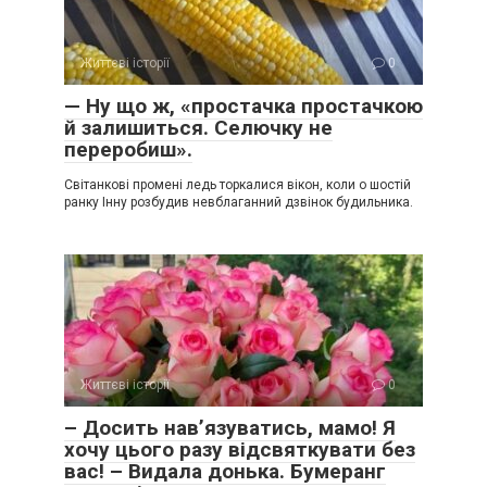
Життєві історії
0
— Ну що ж, «простачка простачкою
й залишиться. Селючку не
переробиш».
Світанкові промені ледь торкалися вікон, коли о шостій
ранку Інну розбудив невблаганний дзвінок будильника.
Життєві історії
0
– Досить нав’язуватись, мамо! Я
хочу цього разу відсвяткувати без
вас! – Видала донька. Бумеранг