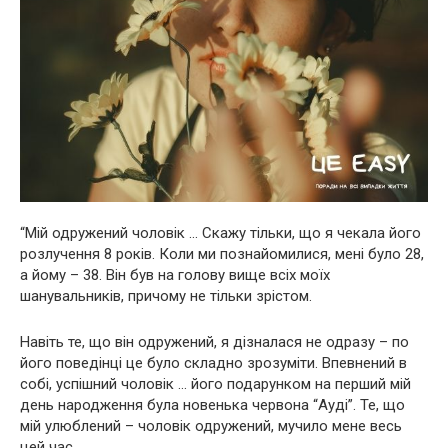
“Мій одружений чоловік … Скажу тільки, що я чекала його
розлучення 8 років. Коли ми познайомилися, мені було 28,
а йому – 38. Він був на голову вище всіх моїх
шанувальників, причому не тільки зрістом.
Навіть те, що він одружений, я дізналася не одразу – по
його поведінці це було складно зрозуміти. Впевнений в
собі, успішний чоловік … його подарунком на перший мій
день народження була новенька червона “Ауді”. Те, що
мій улюблений – чоловік одружений, мучило мене весь
цей час.