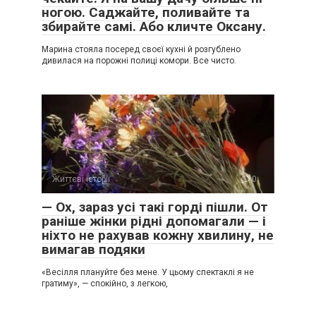
ногою. Саджайте, поливайте та
збирайте самі. Або кличте Оксану.
Марина стояла посеред своєї кухні й розгублено
дивилася на порожні полиці комори. Все чисто.
Життєві історії
0
— Ох, зараз усі такі горді пішли. От
раніше жінки рідні допомагали — і
ніхто не рахував кожну хвилину, не
вимагав подяки
«Весілля плануйте без мене. У цьому спектаклі я не
гратиму», — спокійно, з легкою,