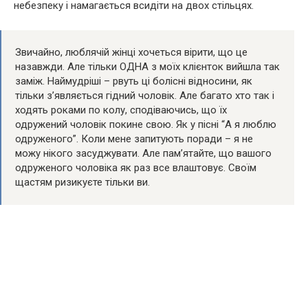
небезпеку і намагається всидіти на двох стільцях.
Звичайно, люблячій жінці хочеться вірити, що це
назавжди. Але тільки ОДНА з моїх клієнток вийшла так
заміж. Наймудріші – рвуть ці болісні відносини, як
тільки з’являється гідний чоловік. Але багато хто так і
ходять роками по колу, сподіваючись, що їх
одружений чоловік покине свою. Як у пісні “А я люблю
одруженого”. Коли мене запитують поради – я не
можу нікого засуджувати. Але пам’ятайте, що вашого
одруженого чоловіка як раз все влаштовує. Своїм
щастям ризикуєте тільки ви.