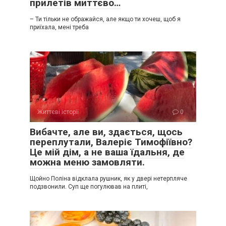
прилетів миттєво…
– Ти тільки не ображайся, але якщо ти хочеш, щоб я
приїхала, мені треба
Життєві історії
0
Вибачте, але ви, здається, щось
переплутали, Валеріє Тимофіївно?
Це мій дім, а не ваша їдальня, де
можна меню замовляти.
Щойно Поліна відклала рушник, як у двері нетерпляче
подзвонили. Суп ще погулював на плиті,