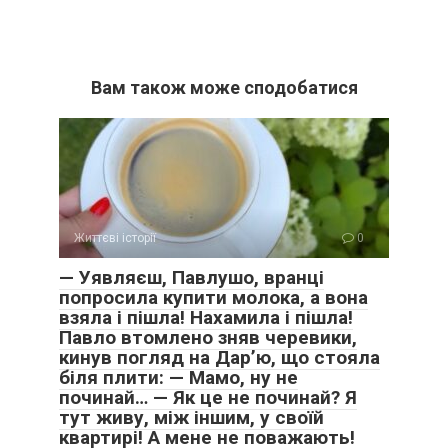
Вам також може сподобатися
Життєві історії
0
— Уявляєш, Павлушо, вранці
попросила купити молока, а вона
взяла і пішла! Нахамила і пішла!
Павло втомлено зняв черевики,
кинув погляд на Дар’ю, що стояла
біля плити: — Мамо, ну не
починай… — Як це не починай? Я
тут живу, між іншим, у своїй
квартирі! А мене не поважають!