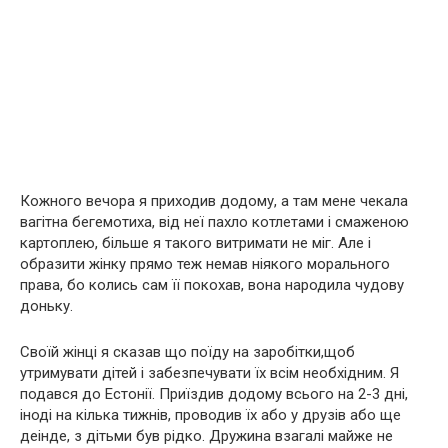
Кожного вечора я приходив додому, а там мене чекала
вагітна бегемотиха, від неї пахло котлетами і смаженою
картоплею, більше я такого витримати не міг. Але і
образити жінку прямо теж немав ніякого морального
права, бо колись сам її покохав, вона народила чудову
доньку.
Своїй жінці я сказав що поїду на заробітки,щоб
утримувати дітей і забезпечувати їх всім необхідним. Я
подався до Естонії. Приїздив додому всього на 2-3 дні,
іноді на кілька тижнів, проводив їх або у друзів або ще
деінде, з дітьми був рідко. Дружина взагалі майже не