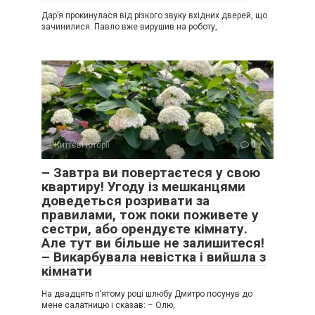
Дар’я прокинулася від різкого звуку вхідних дверей, що
зачинилися. Павло вже вирушив на роботу,
Життєві історії
0
– Завтра ви повертаєтеся у свою
квартиру! Угоду із мешканцями
доведеться розривати за
правилами, тож поки поживете у
сестри, або орендуєте кімнату.
Але тут ви більше не залишитеся!
– Викарбувала невістка і вийшла з
кімнати
На двадцять п’ятому році шлюбу Дмитро посунув до
мене салатницю і сказав: – Олю,