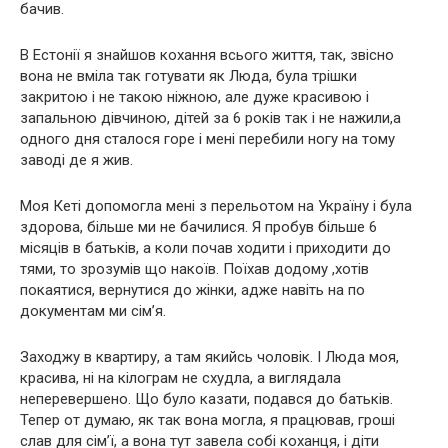
бачив.
В Естонії я знайшов кохання всього життя, так, звісно
вона не вміла так готувати як Люда, була трішки
закритою і не такою ніжною, але дуже красивою і
запальною дівчиною, дітей за 6 років так і не нажили,а
одного дня сталося горе і мені перебили ногу на тому
заводі де я жив.
Моя Кеті допомогла мені з перельотом на Україну і була
здорова, більше ми не бачилися. Я пробув більше 6
місяців в батьків, а коли почав ходити і приходити до
тями, то зрозумів що накоїв. Поїхав додому ,хотів
покаятися, вернутися до жінки, адже навіть на по
документам ми сім’я.
Заходжу в квартиру, а там якийсь чоловік. І Люда моя,
красива, ні на кілограм не схудла, а виглядала
неперевершено. Що було казати, подався до батьків.
Тепер от думаю, як так вона могла, я працював, гроші
слав для сім’ї, а вона тут завела собі коханця, і діти