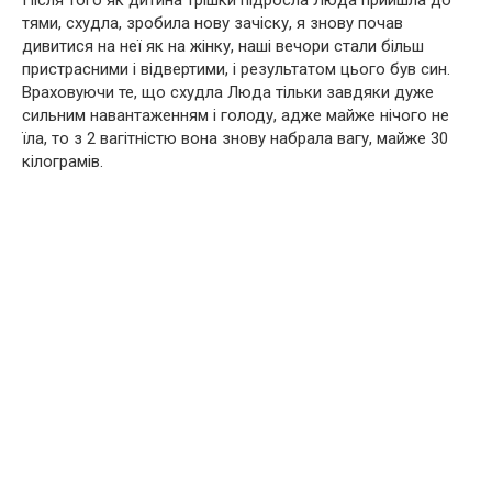
тями, схудла, зробила нову зачіску, я знову почав
дивитися на неї як на жінку, наші вечори стали більш
пристрасними і відвертими, і результатом цього був син.
Враховуючи те, що схудла Люда тільки завдяки дуже
сильним навантаженням і голоду, адже майже нічого не
їла, то з 2 вагітністю вона знову набрала вагу, майже 30
кілограмів.