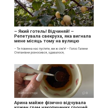
Життєві історії
0
– Який готель! Відчиняй! –
Репетувала свекруха, яка вигнала
мене місяць тому на вулицю
– Ти повинна нас пустити, ми ж сім’я! – Голос Галини
Степанівни розносився, здавалося,
Життєві історії
0
Арина майже фізично відчувала
кожен грам накопичених грошей,