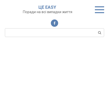
Перейти
ЦЕ EASY
до
Поради на всі випадки життя
вмісту
Пошук: