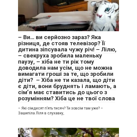
Життєві історії
0
– Ви… ви серйозно зараз? Яка
різниця, де стояв телевізор? Її
дитина зіпсувала чужу річ! – Лілю,
– свекруха зробила маленьку
паузу, – хіба не ти рік тому
доводила нам усім, що не можна
вимагати гроші за те, що зробили
діти? – Хіба не ти казала, що діти
є діти, вони бруднять і ламають, а
сім’я має ставитись до цього з
розумінням? Хіба це не твої слова
– Які сімдесят п’ять тисяч? Ти зовсім там уже? –
Зашипіла Ліля в слухавку,