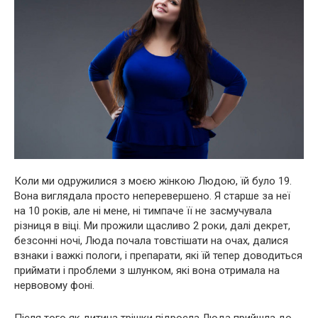
Коли ми одружилися з моєю жінкою Людою, їй було 19.
Вона виглядала просто неперевершено. Я старше за неї
на 10 років, але ні мене, ні тимпаче її не засмучувала
різниця в віці. Ми прожили щасливо 2 роки, далі декрет,
безсонні ночі, Люда почала товстішати на очах, далися
взнаки і важкі пологи, і препарати, які їй тепер доводиться
приймати і проблеми з шлунком, які вона отримала на
нервовому фоні.
Після того як дитина трішки підросла Люда прийшла до