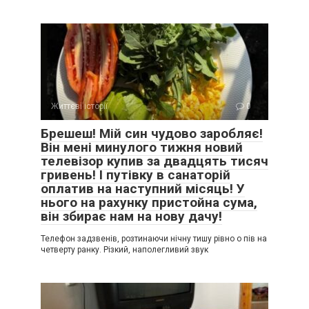
Життєві історії
0
Брешеш! Мій син чудово заробляє!
Він мені минулого тижня новий
телевізор купив за двадцять тисяч
гривень! І путівку в санаторій
оплатив на наступний місяць! У
нього на рахунку пристойна сума,
він збирає нам на нову дачу!
Телефон задзвенів, розтинаючи нічну тишу рівно о пів на
четверту ранку. Різкий, наполегливий звук