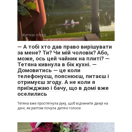
Життєві історії
0
— А тобі хто дав право вирішувати
за мене? Ти? Чи мій чоловік? Або,
може, ось цей чайник на плиті? —
Тетяна кивнула в бік кухні. —
Домовитись — це коли
телефонуєш, пояснюєш, питаєш і
отримуєш згоду. А не коли я
приїжджаю і бачу, що в домі вже
оселились
Тетяна вже простягнула руку, щоб відчинити двері на
дачі, як раптом почула дитячі голоси.