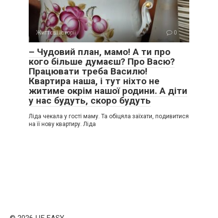
Життєві історії
0
– Чудовий план, мамо! А ти про
кого більше думаєш? Про Васю?
Працювати треба Василю!
Квартира наша, і тут ніхто не
житиме окрім нашої родини. А діти
у нас будуть, скоро будуть
Ліда чекала у гості маму. Та обіцяла заїхати, подивитися
на її нову квартиру. Ліда