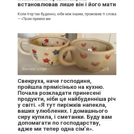
встановлював лише він і його мати
Коли Ігор так буденно, ніби між іншим, промовив ті слова
— «Твою премію ми
Життєві історії
0
Свекруха, наче господиня,
пройшла прямісінько на кухню.
Почала розкладати принесені
продукти, ніби це найбуденніша річ
у світі. «Я тут пиріжків напекла,
ваших улюблених. І домашнього
сиру купила, і сметанки. Буду вам
допомагати по господарству,
адже ми тепер одна сім’я».