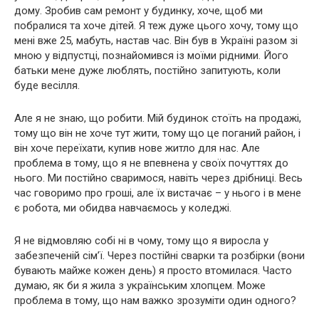
дому. Зробив сам ремонт у будинку, хоче, щоб ми
побралися та хоче дітей. Я теж дуже цього хочу, тому що
мені вже 25, мабуть, настав час. Він був в Україні разом зі
мною у відпустці, познайомився із моїми рідними. Його
батьки мене дуже люблять, постійно запитують, коли
буде весілля.
Але я не знаю, що робити. Мій будинок стоїть на продажі,
тому що він не хоче тут жити, тому що це поганий район, і
він хоче переїхати, купив нове житло для нас. Але
проблема в тому, що я не впевнена у своїх почуттях до
нього. Ми постійно сваримося, навіть через дрібниці. Весь
час говоримо про гроші, але їх вистачає – у нього і в мене
є робота, ми обидва навчаємось у коледжі.
Я не відмовляю собі ні в чому, тому що я виросла у
забезпеченій сім’ї. Через постійні сварки та розбірки (вони
бувають майже кожен день) я просто втомилася. Часто
думаю, як би я жила з українським хлопцем. Може
проблема в тому, що нам важко зрозуміти один одного?