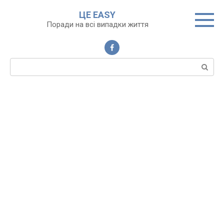
Перейти
ЦЕ EASY
до
Поради на всі випадки життя
вмісту
Пошук: