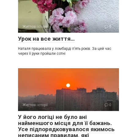
Життєві історії
0
Урок на все життя…
Наталя працювала у ломбарді п’ять років. За цей час
через її руки пройшли сотні
Життєві історії
0
У його логіці не було ані
найменшого місця для її бажань.
Усе підпорядковувалося якимось
неписаним правилам, які