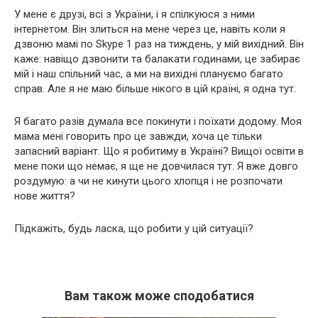
У мене є друзі, всі з України, і я спілкуюся з ними
інтернетом. Він злиться на мене через це, навіть коли я
дзвоню мамі по Skype 1 раз на тиждень, у мій вихідний. Він
каже: навіщо дзвонити та балакати годинами, це забирає
мій і наш спільний час, а ми на вихідні плануємо багато
справ. Але я не маю більше нікого в цій країні, я одна тут.
Я багато разів думала все покинути і поїхати додому. Моя
мама мені говорить про це завжди, хоча це тільки
запасний варіант. Що я робитиму в Україні? Вищої освіти в
мене поки що немає, я ще не довчилася тут. Я вже довго
роздумую: а чи не кинути цього хлопця і не розпочати
нове життя?
Підкажіть, будь ласка, що робити у цій ситуації?
Вам також може сподобатися