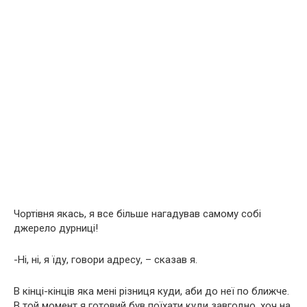
Чортівня якась, я все більше нагадував самому собі
джерело дурниці!
-Ні, ні, я їду, говори адресу, – сказав я.
В кінці-кінців яка мені різниця куди, аби до неї по ближче.
В той момент я готовий був поїхати куди завгодно, хоч на