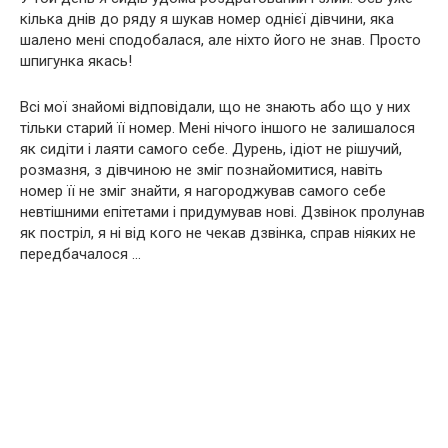
кілька днів до ряду я шукав номер однієї дівчини, яка
шалено мені сподобалася, але ніхто його не знав. Просто
шпигунка якась!
Всі мої знайомі відповідали, що не знають або що у них
тільки старий її номер. Мені нічого іншого не залишалося
як сидіти і лаяти самого себе. Дурень, ідіот не рішучий,
розмазня, з дівчиною не зміг познайомитися, навіть
номер її не зміг знайти, я нагороджував самого себе
невтішними епітетами і придумував нові. Дзвінок пролунав
як постріл, я ні від кого не чекав дзвінка, справ ніяких не
передбачалося …