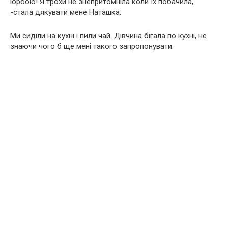
юрбою! Я трохи не знепритомніла коли їх побачила,
-стала дякувати мене Наташка.
Ми сиділи на кухні і пили чай. Дівчина бігала по кухні, не
знаючи чого б ще мені такого запропонувати.