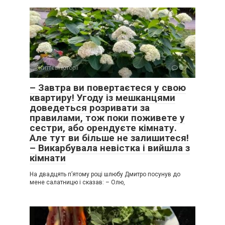
Життєві історії
0
– Завтра ви повертаєтеся у свою
квартиру! Угоду із мешканцями
доведеться розривати за
правилами, тож поки поживете у
сестри, або орендуєте кімнату.
Але тут ви більше не залишитеся!
– Викарбувала невістка і вийшла з
кімнати
На двадцять п’ятому році шлюбу Дмитро посунув до
мене салатницю і сказав: – Олю,