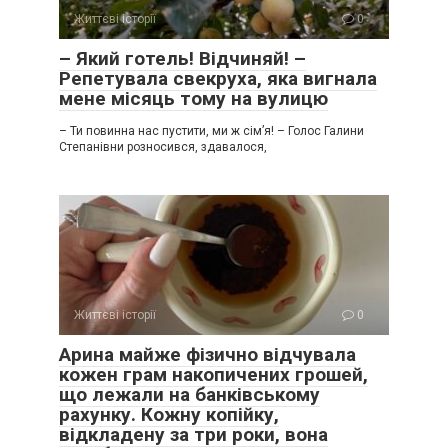
Життєві історії
0
– Який готель! Відчиняй! –
Репетувала свекруха, яка вигнала
мене місяць тому на вулицю
– Ти повинна нас пустити, ми ж сім’я! – Голос Галини
Степанівни розносився, здавалося,
Життєві історії
0
Арина майже фізично відчувала
кожен грам накопичених грошей,
що лежали на банківському
рахунку. Кожну копійку,
відкладену за три роки, вона