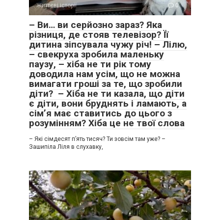
Життєві історії
0
– Ви… ви серйозно зараз? Яка
різниця, де стояв телевізор? Її
дитина зіпсувала чужу річ! – Лілю,
– свекруха зробила маленьку
паузу, – хіба не ти рік тому
доводила нам усім, що не можна
вимагати гроші за те, що зробили
діти? – Хіба не ти казала, що діти
є діти, вони бруднять і ламають, а
сім’я має ставитись до цього з
розумінням? Хіба це не твої слова
– Які сімдесят п’ять тисяч? Ти зовсім там уже? –
Зашипіла Ліля в слухавку,