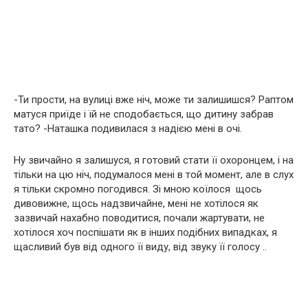
-Ти прости, на вулиці вже ніч, може ти залишишся? Раптом
матуся приїде і їй не сподобається, що дитину забрав
тато? -Наташка подивилася з надією мені в очі.
Ну звичайно я залишуся, я готовий стати її охоронцем, і на
тільки на цю ніч, подумалося мені в той момент, але в слух
я тільки скромно погодився. Зі мною коїлося щось
дивовижне, щось надзвичайне, мені не хотілося як
зазвичай нахабно поводитися, почали жартувати, не
хотілося хоч поспішати як в інших подібних випадках, я
щасливий був від одного її виду, від звуку її голосу ..