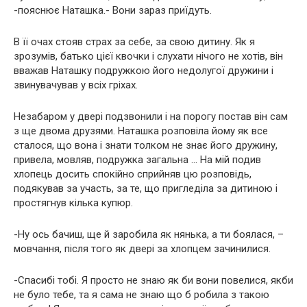
-пояснює Наташка.- Вони зараз приїдуть.
В її очах стояв страх за себе, за свою дитину. Як я
зрозумів, батько цієї квочки і слухати нічого не хотів, він
вважав Наташку подружкою його недолугої дружини і
звинувачував у всіх гріхах.
Незабаром у двері подзвонили і на порогу постав він сам
з ще двома друзями. Наташка розповіла йому як все
сталося, що вона і знати толком не знає його дружину,
привела, мовляв, подружка загальна … На мій подив
хлопець досить спокійно сприйняв цю розповідь,
подякував за участь, за те, що пригледіла за дитиною і
простягнув кілька купюр.
-Ну ось бачиш, ще й заробила як нянька, а ти боялася, –
мовчання, після того як двері за хлопцем зачинилися.
-Спасибі тобі. Я просто не знаю як би вони повелися, якби
не було тебе, та я сама не знаю що б робила з такою