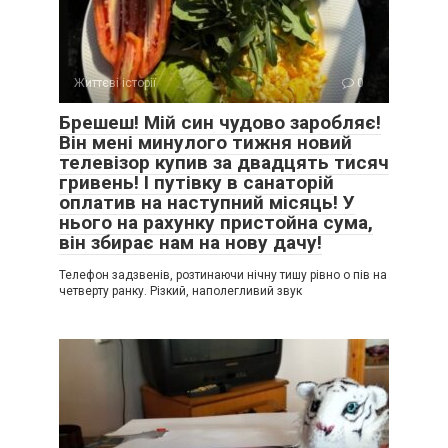
Життєві історії
0
Брешеш! Мій син чудово заробляє!
Він мені минулого тижня новий
телевізор купив за двадцять тисяч
гривень! І путівку в санаторій
оплатив на наступний місяць! У
нього на рахунку пристойна сума,
він збирає нам на нову дачу!
Телефон задзвенів, розтинаючи нічну тишу рівно о пів на
четверту ранку. Різкий, наполегливий звук