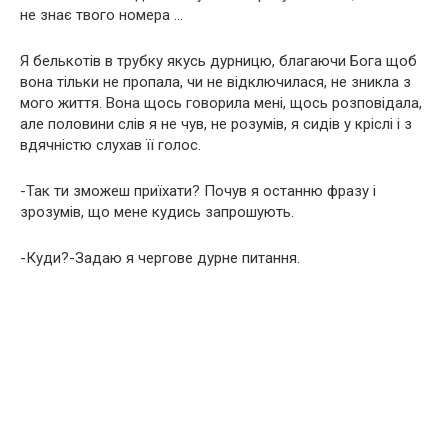
не знає твого номера …
Я белькотів в трубку якусь дурницю, благаючи Бога щоб
вона тільки не пропала, чи не відключилася, не зникла з
мого життя. Вона щось говорила мені, щось розповідала,
але половини слів я не чув, не розумів, я сидів у кріслі і з
вдячністю слухав її голос.
-Так ти зможеш приїхати? Почув я останню фразу і
зрозумів, що мене кудись запрошують.
-Куди?-Задаю я чергове дурне питання.