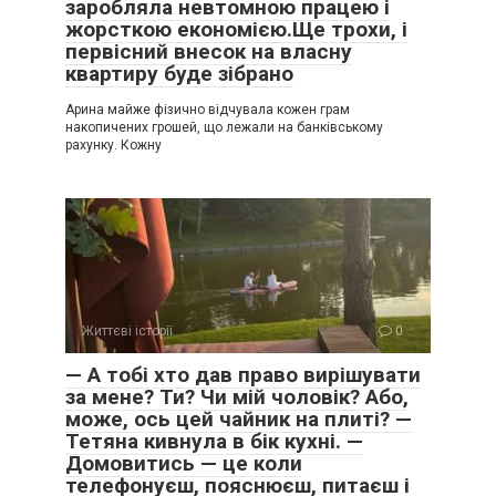
заробляла невтомною працею і
жорсткою економією.Ще трохи, і
первісний внесок на власну
квартиру буде зібрано
Арина майже фізично відчувала кожен грам
накопичених грошей, що лежали на банківському
рахунку. Кожну
Життєві історії
0
— А тобі хто дав право вирішувати
за мене? Ти? Чи мій чоловік? Або,
може, ось цей чайник на плиті? —
Тетяна кивнула в бік кухні. —
Домовитись — це коли
телефонуєш, пояснюєш, питаєш і