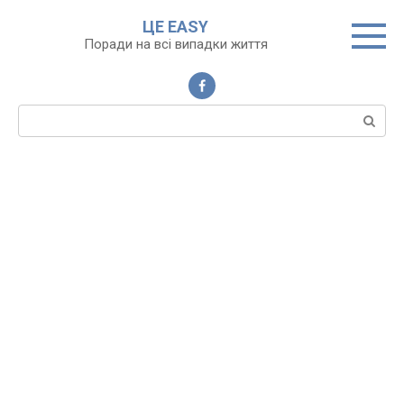
Перейти
ЦЕ EASY
до
Поради на всі випадки життя
вмісту
Пошук: