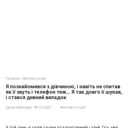
Головна
»
Життєві історії
Я познайомився з дівчиною, і навіть не спитав
як її звуть і телефон теж… Я так довго її шукав,
і стався дивний випадок
Дата публікації:
18.12.2020
Життєві історії
У той день я сидів удома роздратований і злий. Ось уже