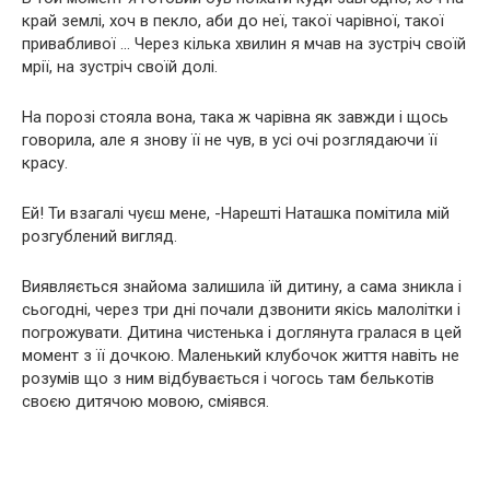
край землі, хоч в пекло, аби до неї, такої чарівної, такої
привабливої … Через кілька хвилин я мчав на зустріч своїй
мрії, на зустріч своїй долі.
На порозі стояла вона, така ж чарівна як завжди і щось
говорила, але я знову її не чув, в усі очі розглядаючи її
красу.
Ей! Ти взагалі чуєш мене, -Нарешті Наташка помітила мій
розгублений вигляд.
Виявляється знайома залишила їй дитину, а сама зникла і
сьогодні, через три дні почали дзвонити якісь малолітки і
погрожувати. Дитина чистенька і доглянута гралася в цей
момент з її дочкою. Маленький клубочок життя навіть не
розумів що з ним відбувається і чогось там белькотів
своєю дитячою мовою, сміявся.