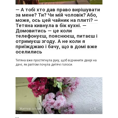
— А тобі хто дав право вирішувати
за мене? Ти? Чи мій чоловік? Або,
може, ось цей чайник на плиті? —
Тетяна кивнула в бік кухні. —
Домовитись — це коли
телефонуєш, пояснюєш, питаєш і
отримуєш згоду. А не коли я
приїжджаю і бачу, що в домі вже
оселились
Тетяна вже простягнула руку, щоб відчинити двері на
дачі, як раптом почула дитячі голоси.
Життєві історії
0