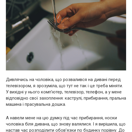
Дивлячись на чоловіка, що розвалився на дивані перед
телевізором, я зрозуміла, що тут не так і це треба міняти.
У вихідні у нього комп’ютер, телевізор, телефон, а у мене
відповідно свої захоплення: каструлі, прибирання, пральна
машина і прасувальна дошка.
А навели мене на цю думку під час прибирання, носки
чоловіка біля дивана, що знову валялися. І я вирішила, що
настав час розподілити обов’язки по будинку порівну. До