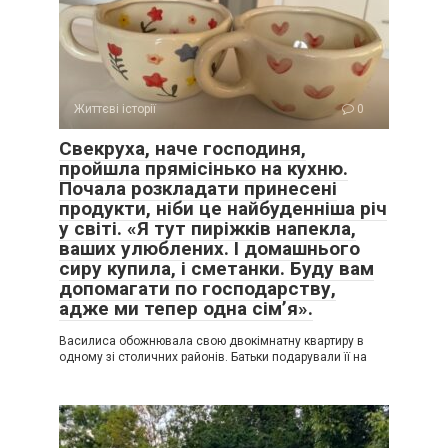
Життєві історії
0
Свекруха, наче господиня,
пройшла прямісінько на кухню.
Почала розкладати принесені
продукти, ніби це найбуденніша річ
у світі. «Я тут пиріжків напекла,
ваших улюблених. І домашнього
сиру купила, і сметанки. Буду вам
допомагати по господарству,
адже ми тепер одна сім’я».
Василиса обожнювала свою двокімнатну квартиру в
одному зі столичних районів. Батьки подарували її на