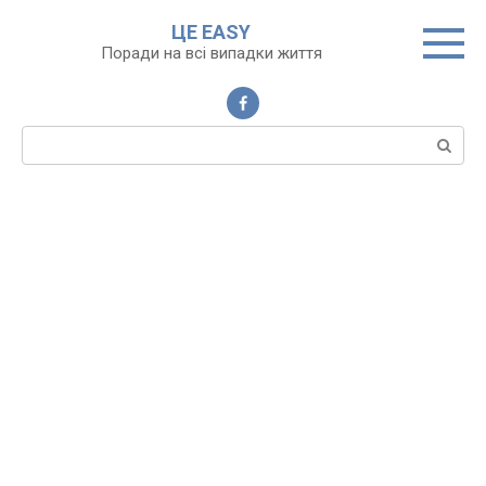
Перейти
ЦЕ EASY
до
Поради на всі випадки життя
вмісту
Пошук: