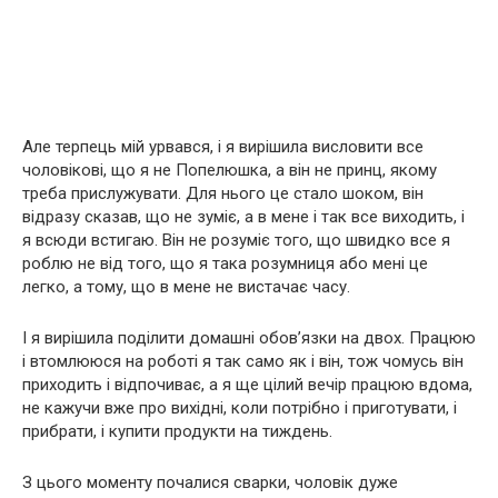
Але терпець мій урвався, і я вирішила висловити все
чоловікові, що я не Попелюшка, а він не принц, якому
треба прислужувати. Для нього це стало шоком, він
відразу сказав, що не зуміє, а в мене і так все виходить, і
я всюди встигаю. Він не розуміє того, що швидко все я
роблю не від того, що я така розумниця або мені це
легко, а тому, що в мене не вистачає часу.
І я вирішила поділити домашні обов’язки на двох. Працюю
і втомлююся на роботі я так само як і він, тож чомусь він
приходить і відпочиває, а я ще цілий вечір працюю вдома,
не кажучи вже про вихідні, коли потрібно і приготувати, і
прибрати, і купити продукти на тиждень.
З цього моменту почалися сварки, чоловік дуже