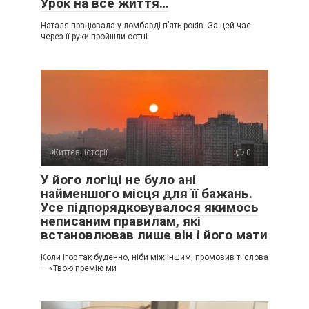
Урок на все життя…
Наталя працювала у ломбарді п’ять років. За цей час
через її руки пройшли сотні
Життєві історії
0
У його логіці не було ані
найменшого місця для її бажань.
Усе підпорядковувалося якимось
неписаним правилам, які
встановлював лише він і його мати
Коли Ігор так буденно, ніби між іншим, промовив ті слова
— «Твою премію ми