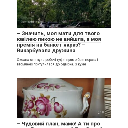
Життєві історії
0
– Значить, моя мати для твого
ювілею пикою не вийшла, а моя
премія на банкет якраз? –
Викарбувала дружина
Оксана стягнула робочі туфлі прямо біля порога і
втомлено притулилася до одвірка. З кухні
Життєві історії
0
– Чудовий план, мамо! А ти про