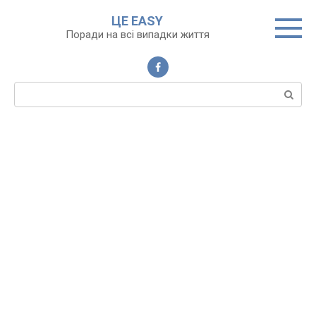
Перейти
ЦЕ EASY
до
Поради на всі випадки життя
вмісту
Пошук: