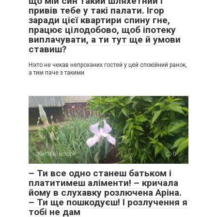
що мій син такий шляхетний і
привів тебе у такі палати. Ігор
заради цієї квартири спину гне,
працює цілодобово, щоб іпотеку
виплачувати, а ти тут ще й умови
ставиш?
Ніхто не чекав непроханих гостей у цей спокійний ранок,
а тим паче з такими
Життєві історії
0
– Ти все одно станеш батьком і
платитимеш аліменти! – кричала
йому в слухавку розлючена Аріна.
– Ти ще пошкодуєш! І розлучення я
тобі не дам