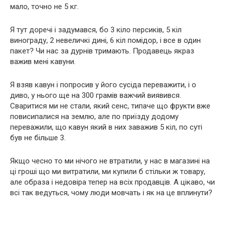
мало, точно не 5 кг.
Я тут доречі і задумався, бо 3 кіло персиків, 5 кіл
винограду, 2 невеличкі дині, 6 кіл помідор, і все в один
пакет? Чи нас за дурнів тримають. Продавець якраз
важив мені кавуни.
Я взяв кавун і попросив у його сусіда переважити, і о
диво, у нього ще на 300 грамів важчий виявився.
Сваритися ми не стали, який сенс, типаче що фрукти вже
повисипалися на землю, але по приїзду додому
переважили, що кавун який в них заважив 5 кіл, по суті
був не більше 3.
Якщо чесно то ми нічого не втратили, у нас в магазині на
ці гроші що ми витратили, ми купили б стільки ж товару,
але образа і недовіра тепер на всіх продавців. А цікаво, чи
всі так ведуться, чому люди мовчать і як на це вплинути?