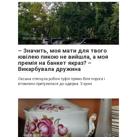
Життєві історії
0
– Значить, моя мати для твого
ювілею пикою не вийшла, а моя
премія на банкет якраз? –
Викарбувала дружина
Оксана стягнула робочі туфлі прямо біля порога і
втомлено притулилася до одвірка. З кухні
Життєві історії
0