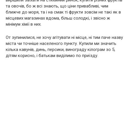
вирішили заїхати на стихійний ринок, купити різних фруктів
та овочів, бо ж всі знають, що ціни привабливі, чим
ближче до моря, та і на смак ті фрукти зовсім не такі як в
місцевих магазинах вдома, більш солодкі, і звісно ж
мінімум хімії в них.
От зупинилися, не хочу агітувати ні місце, ні тим паче назву
міста чи точніше населеного пункту. Купили ми значить
кілька кавунів, динь, персики, винограду кілограм зо 5,
дітям корисно, і батькам виділимо по приїзду.