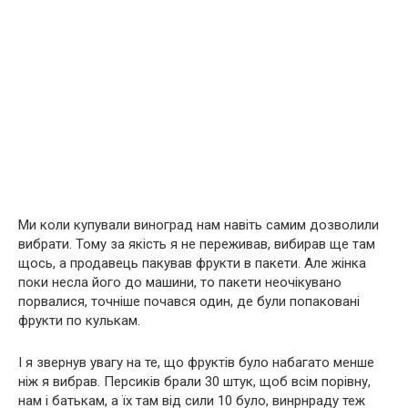
Ми коли купували виноград нам навіть самим дозволили
вибрати. Тому за якість я не переживав, вибирав ще там
щось, а продавець пакував фрукти в пакети. Але жінка
поки несла його до машини, то пакети неочікувано
порвалися, точніше почався один, де були попаковані
фрукти по кулькам.
І я звернув увагу на те, що фруктів було набагато менше
ніж я вибрав. Персиків брали 30 штук, щоб всім порівну,
нам і батькам, а їх там від сили 10 було, винрнраду теж