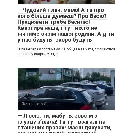
– Чудовий план, мамо! А ти про
кого більше думаєш? Про Васю?
Працювати треба Василю!
Квартира наша, і тут ніхто не
житиме окрім нашої родини. А діти
у нас будуть, скоро будуть
Ліда чекала у гості маму. Та обіцяла заїхати, подивитися
на її нову квартиру. Ліда
Життєві історії
0
— Люсю, ти, мабуть, зовсім з
глузду з’їхала! Ти тут взагалі на
пташиних правах! Маєш дякувати,