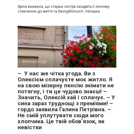
Аріна вважала, що старша сестра заздрить її легкому
ставленню до життя та безтурботності. Наташка
Життєві історії
0
– У нас же чітка угода. Ви з
Олексієм сплачуєте моє житло. Я
на свою мізерну пенсію знімати не
потягну, і ти це чудово знаєш! –
Значить, Олексій хай і сплачує. – У
сина зараз труднощі з преміями! –
гордо заявила Галина Петрівна. –
Не смій уплутувати сюди мого
хлопчика. Це твій обов’язок, як
невістки