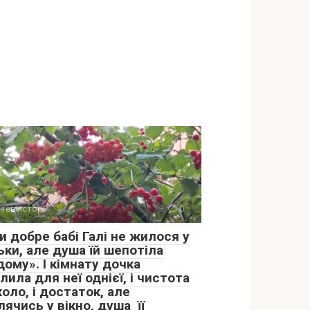
тєві історії
0
и добре бабі Галі не жилося у
ьки, але душа їй шепотіла
ому». І кімнату дочка
лила для неї однієї, і чистота
оло, і достаток, але
ячись у вікно, душа її