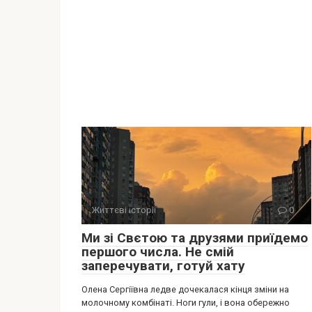
Життєві історії
0
Ми зі Свєтою та друзями приїдемо
першого числа. Не смій
заперечувати, готуй хату
Олена Сергіївна ледве дочекалася кінця зміни на
молочному комбінаті. Ноги гули, і вона обережно