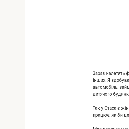
Зараз налетять ф
інших. Я здобува
автомобіль, зай
дитячого будинк
Так у Стаса є жін
працює, як би це