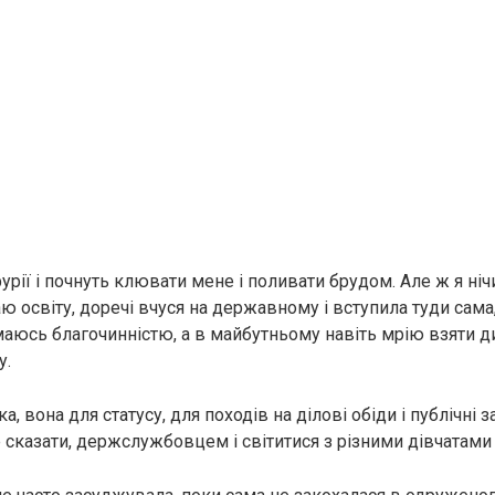
урії і почнуть клювати мене і поливати брудом. Але ж я ніч
ю освіту, доречі вчуся на державному і вступила туди сама
маюсь благочинністю, а в майбутньому навіть мрію взяти д
у.
ка, вона для статусу, для походів на ділові обіди і публічні 
 сказати, держслужбовцем і світитися з різними дівчатами