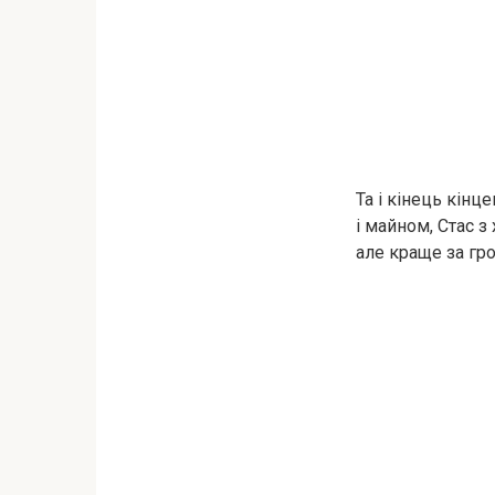
Та і кінець кінц
і майном, Стас 
але краще за гр