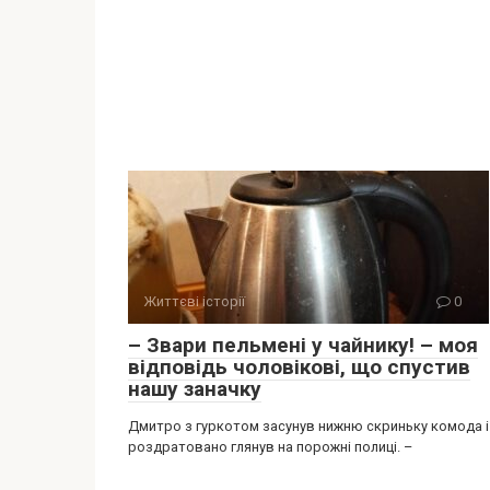
Життєві історії
0
– Звари пельмені у чайнику! – моя
відповідь чоловікові, що спустив
нашу заначку
Дмитро з гуркотом засунув нижню скриньку комода і
роздратовано глянув на порожні полиці. –