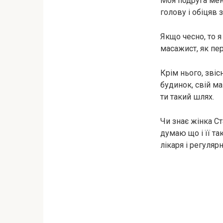
Моя подруга мен
голову і обіцяв 
Якщо чесно, то я
масажист, як пер
Крім нього, звіс
будинок, свій м
ти такий шлях.
Чи знає жінка Ст
думаю що і її та
лікаря і регуляр