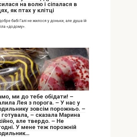
илася на волю і сіпалася в
ях, як птах у клітці
добре бабі Галі не жилося у доньки, але душа їй
іла «додому».
тєві історії
0
мо, ми до тебе обідати! –
лила Лея з порога. – У нас у
одильнику зовсім порожньо. –
 готувала, – сказала Марина
ійно, але твердо. – Не
годні. У мене теж порожній
одильник…