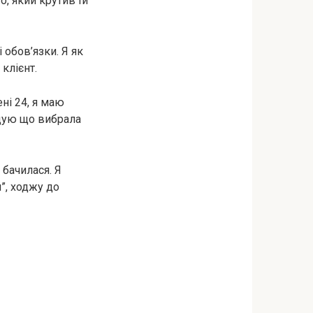
, який крутив їй
 обов’язки. Я як
клієнт.
ені 24, я маю
одую що вибрала
 бачилася. Я
и”, ходжу до