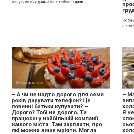
минулими вихідними ми з тобою їздили
прос
груд
Як би 
шепот
Життєві історії
0
Жит
– А чи не надто дорого для семи
– Ма
років дарувати телефон? Це
випа
повинні батьки купувати? –
хол
Дорого? Тобі не дорого. Ти
Я не
працюєш у найбільшій компанії
спок
нашого міста. Там зарплати, про
сьо
які можна лише мріяти. Могла
хол