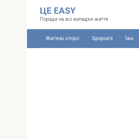
Перейти
ЦЕ EASY
до
вмісту
Поради на всі випадки життя
Життєві історії
Здоров’я
Їжа