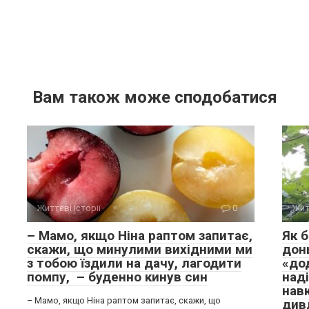
Вам також може сподобатися
Життєві історії
0
Жит
– Мамо, якщо Ніна раптом запитає,
Як б
скажи, що минулими вихідними ми
дон
з тобою їздили на дачу, лагодити
«дод
помпу, – буденно кинув син
наді
навк
– Мамо, якщо Ніна раптом запитає, скажи, що
дивл