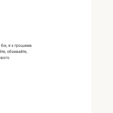
 бік, я з грошима
те, обзивайте,
вого.