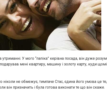
на утриманні. У мого “папіка” керівна посада, він дуже розум
 подарував мені квартиру, машину і золоту карту, куди щом
то ніколи не обмежує, тимпаче Стас, єдина його умова це те,
коли він призначить і була готова виконати те що він скаже.