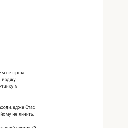
им не гірша
, воджу
итинку з
заходи, адже Стас
 йому не личить.