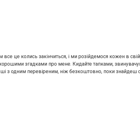
ем все це колись закінчиться, і ми розійдемося кожен в свій
з хорошими згадками про мене. Кидайте тапками, звинувачуй
оші з одним перевіреним, ніж безкоштовно, поки знайдеш с