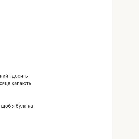
ний і досить
ісяця капають
 щоб я була на