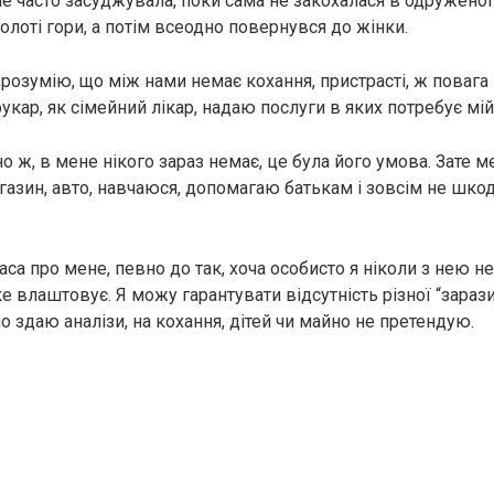
е часто засуджувала, поки сама не закохалася в одруженого
золоті гори, а потім всеодно повернувся до жінки.
 розумію, що між нами немає кохання, пристрасті, ж повага і
укар, як сімейний лікар, надаю послуги в яких потребує мій 
но ж, в мене нікого зараз немає, це була його умова. Зате м
агазин, авто, навчаюся, допомагаю батькам і зовсім не шк
аса про мене, певно до так, хоча особисто я ніколи з нею не
ке влаштовує. Я можу гарантувати відсутність різної “зараз
но здаю аналізи, на кохання, дітей чи майно не претендую.