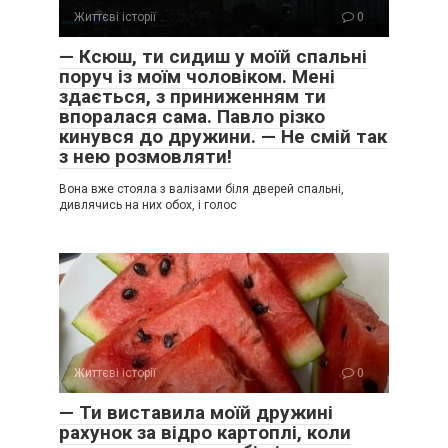
Життєві історії
0
— Ксюш, ти сидиш у моїй спальні
поруч із моїм чоловіком. Мені
здається, з приниженням ти
впоралася сама. Павло різко
кинувся до дружини. — Не смій так
з нею розмовляти!
Вона вже стояла з валізами біля дверей спальні,
дивлячись на них обох, і голос
Життєві історії
0
— Ти виставила моїй дружині
рахунок за відро картоплі, коли