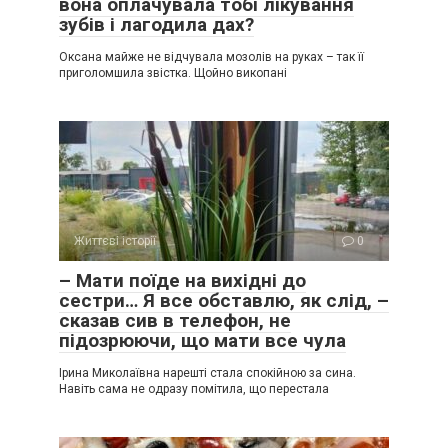
вона оплачувала тобі лікування
зубів і лагодила дах?
Оксана майже не відчувала мозолів на руках – так її
приголомшила звістка. Щойно викопані
Життєві історії
0
– Мати поїде на вихідні до
сестри… Я все обставлю, як слід, –
сказав сив в телефон, не
підозрюючи, що мати все чула
Ірина Миколаївна нарешті стала спокійною за сина.
Навіть сама не одразу помітила, що перестала