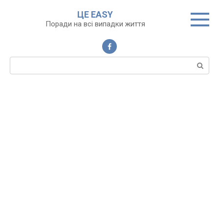
Перейти
ЦЕ EASY
до
Поради на всі випадки життя
вмісту
Пошук: