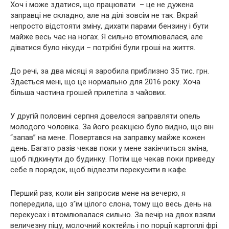
Хоч і може здатися, що працювати – це не дужена
заправці не складно, але на ділі зовсім не так. Вкрай
непросто відстояти зміну, дихати парами бензину і бути
майже весь час на ногах. Я сильно втомлювалася, але
діватися було нікуди – потрібні були гроші на життя.
До речі, за два місяці я заробила приблизно 35 тис. грн.
Здається мені, що це нормально для 2016 року. Хоча
більша частина грошей прилетіла з чайових.
У другій половині серпня довелося заправляти опель
молодого чоловіка. За його реакцією було видно, що він
“запав” на мене. Повертався на заправку майже кожен
день. Багато разів чекав поки у мене закінчиться зміна,
щоб підкинути до будинку. Потім ще чекав поки приведу
себе в порядок, щоб відвезти перекусити в кафе.
Перший раз, коли він запросив мене на вечерю, я
попередила, що з’їм цілого слона, тому що весь день на
перекусах і втомлювалася сильно. За вечір на двох взяли
величезну піцу, молочний коктейль і по порції картоплі фрі.