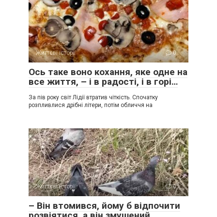
Життєві історії
0
Ось таке воно кохання, яке одне на
все життя, – і в радості, і в горі…
За пів року світ Лідії втратив чіткість. Спочатку
розпливлися дрібні літери, потім обличчя на
Життєві історії
0
– Він втомився, йому б відпочити
розвіятися, а він змушений