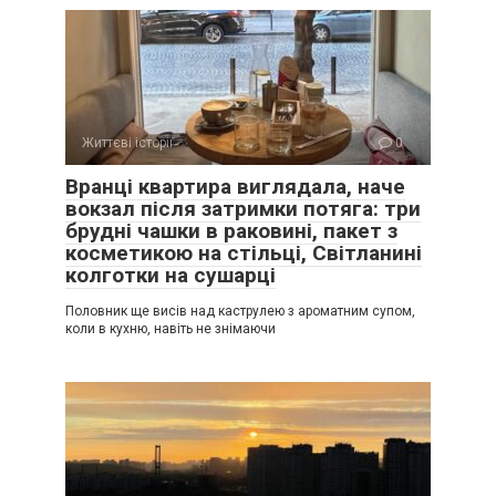
Життєві історії
0
Вранці квартира виглядала, наче
вокзал після затримки потяга: три
брудні чашки в раковині, пакет з
косметикою на стільці, Світланині
колготки на сушарці
Половник ще висів над каструлею з ароматним супом,
коли в кухню, навіть не знімаючи