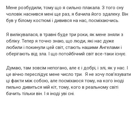
Мене розбудили, тому що я сильно плакала. З того сну
чоловік наснився мені ще раз, я бачила його здалеку. Він
був у білому костюмі і дивився на нас, посміхаючись.
Я вилікувалася, в травні буде три роки, як мене зняли з
обліку. Тепер я точно знаю, що люди, які нас дуже
любили і покинули цей світ, стають нашими Ангелами і
оберігають від зла. І що потойбічний світ все-таки існує.
Думаю, там зовсім непогано, але є і добрі, і злі, як у нас. І
це вічно переслідує мене число три. Я не хочу пов’язувати
ці факти між собою, але посміхаюся тому, на кого іноді
пильно дивиться мій кіт, тому, кого в реальному світі
бачить тільки він. І я іноді уві сні.