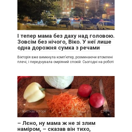
Життєві історії
0
І тепер мама без даху над головою.
Зовсім без нічого, Віко. У неї лише
одна дорожня сумка з речами
Вікторія вже вимкнула комп’ютер, розминаючи втомлені
плечі, і передчувала омріяний спокій. Сьогодні на роботі
Життєві історії
0
– Лєно, ну мама ж не зі злим
наміром, – сказав він тихо,