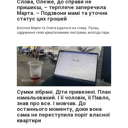
Слова, Олеже, до справи не
пришиєш, – терпляче заперечила
Марта. – Подзвони мамі та уточни
статус цих грошей
Весілля Марти та Олега вдалося на славу. Палац
одруження сяяв кришталевими люстрами, молода пара
Життєві історії
0
Сумки зібрані. Діти привезені. План
намальований. І її чоловік, її Павло,
знав про все. І мовчав. До
останнього моменту, доки вона
сама не переступила поріг власної
квартири