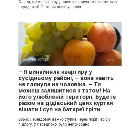
Олена, тримаючи в руці пакет з продуктами, застигла у
передпокої. Її погляд ковзнув повз
Життєві історії
0
– Я винайняла квартиру у
сусідньому районі, – вона навіть
не глянула на чоловіка. – Ти
можеш залишитися з татом! На
його улюбленій території. Будете
разом на дідівський цвях куртки
вішати і суп на батареї гріти
Борис Леонідович важко ступив через поріг і вріс у
підлогу. У передпокої було неприродно