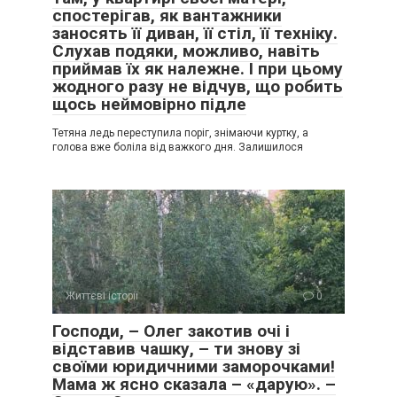
спостерігав, як вантажники
заносять її диван, її стіл, її техніку.
Слухав подяки, можливо, навіть
приймав їх як належне. І при цьому
жодного разу не відчув, що робить
щось неймовірно підле
Тетяна ледь переступила поріг, знімаючи куртку, а
голова вже боліла від важкого дня. Залишилося
Життєві історії
0
Господи, – Олег закотив очі і
відставив чашку, – ти знову зі
своїми юридичними заморочками!
Мама ж ясно сказала – «дарую». –