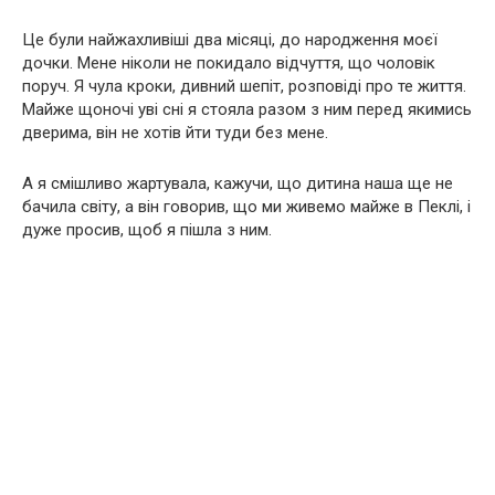
Це були найжахливіші два місяці, до народження моєї
дочки. Мене ніколи не покидало відчуття, що чоловік
поруч. Я чула кроки, дивний шепіт, розповіді про те життя.
Майже щоночі уві сні я стояла разом з ним перед якимись
дверима, він не хотів йти туди без мене.
А я смішливо жартувала, кажучи, що дитина наша ще не
бачила світу, а він говорив, що ми живемо майже в Пеклі, і
дуже просив, щоб я пішла з ним.