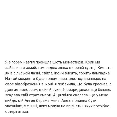
Я з горем навпіл пройшла шість монастирів. Коли ми
зайшли в сьомий, там сиділа жінка в чорній хустці. Кімната
як в сільській лазні, світла, ікони висять, горить лампадка.
На той момент я була зовсім лиса, але, подивившись на
своє відображення в іконі, я побачила, що була красива, з
довгим волоссям, в синій сукні. Я розридалася ще більше,
згадала свій страх смерті. А ця жінка сказала, що у мене
вийде, мій Ангел береже мене. Але я повинна бути
уважніше, є ті інші, яких можна не впізнати і яких потрібно
остерігатися.