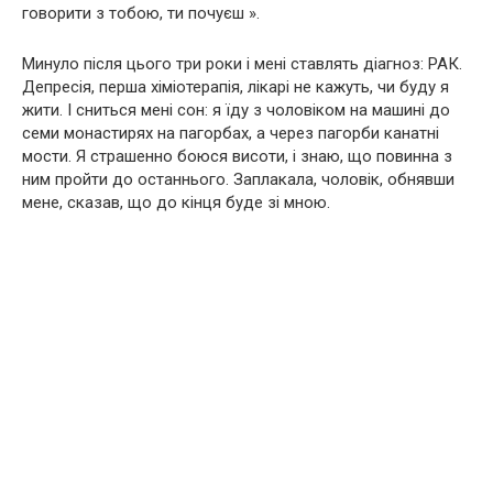
говорити з тобою, ти почуєш ».
Минуло після цього три роки і мені ставлять діагноз: РАК.
Депресія, перша хіміотерапія, лікарі не кажуть, чи буду я
жити. І сниться мені сон: я їду з чоловіком на машині до
семи монастирях на пагорбах, а через пагорби канатні
мости. Я страшенно боюся висоти, і знаю, що повинна з
ним пройти до останнього. Заплакала, чоловік, обнявши
мене, сказав, що до кінця буде зі мною.