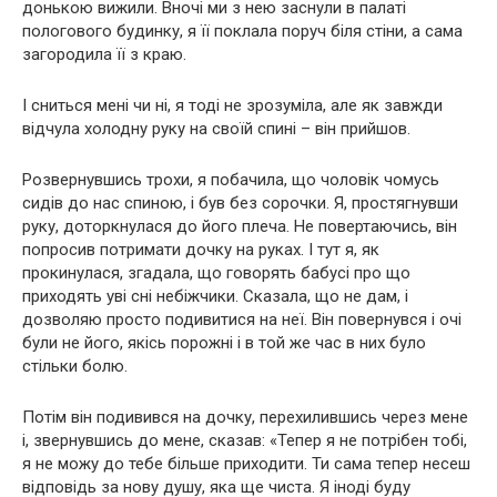
донькою вижили. Вночі ми з нею заснули в палаті
пологового будинку, я її поклала поруч біля стіни, а сама
загородила її з краю.
І сниться мені чи ні, я тоді не зрозуміла, але як завжди
відчула холодну руку на своїй спині – він прийшов.
Розвернувшись трохи, я побачила, що чоловік чомусь
сидів до нас спиною, і був без сорочки. Я, простягнувши
руку, доторкнулася до його плеча. Не повертаючись, він
попросив потримати дочку на руках. І тут я, як
прокинулася, згадала, що говорять бабусі про що
приходять уві сні небіжчики. Сказала, що не дам, і
дозволяю просто подивитися на неї. Він повернувся і очі
були не його, якісь порожні і в той же час в них було
стільки болю.
Потім він подивився на дочку, перехилившись через мене
і, звернувшись до мене, сказав: «Тепер я не потрібен тобі,
я не можу до тебе більше приходити. Ти сама тепер несеш
відповідь за нову душу, яка ще чиста. Я іноді буду