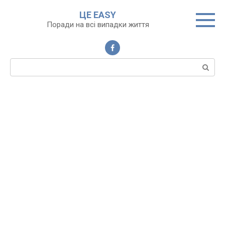
Перейти
ЦЕ EASY
до
Поради на всі випадки життя
вмісту
Пошук: