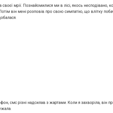
а своєї мрії. Познайомилися ми в лісі, якось несподівано, ко
Потім він мені розповів про свою симпатію, що влітку поба
одобалася.
фон, смс різні надсилав з жартами. Коли я захворіла, він п
дужала.