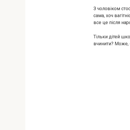
З чоловіком сто
сама, хоч вагітн
все це після на
Тільки дітей шко
вчинити? Може, б