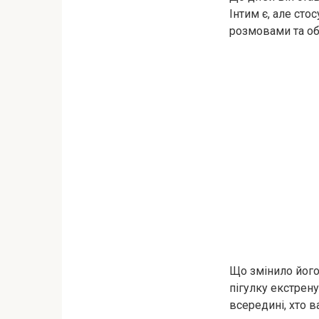
Інтим є, але сто
розмовами та об
Що змінило його 
пігулку екстрену
всередині, хто ва