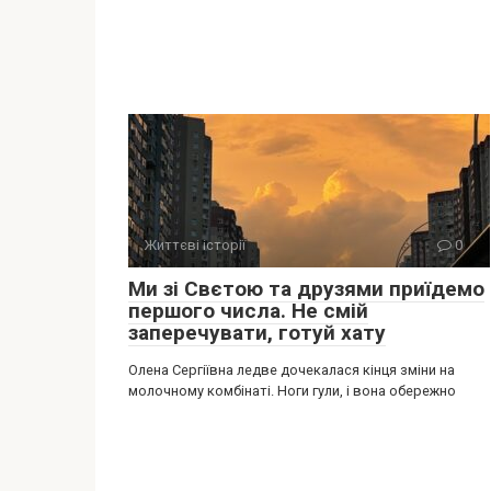
Життєві історії
0
Ми зі Свєтою та друзями приїдемо
першого числа. Не смій
заперечувати, готуй хату
Олена Сергіївна ледве дочекалася кінця зміни на
молочному комбінаті. Ноги гули, і вона обережно