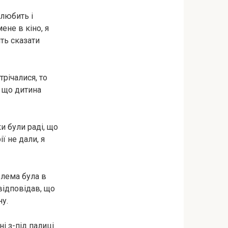
 любить і
ене в кіно, я
ть сказати
трічалися, то
, що дитина
и були раді, що
ї не дали, я
блема була в
відповідав, що
ну.
і з-під палиці.