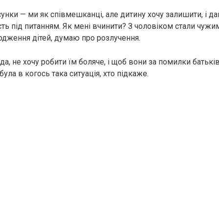
сунки — ми як співмешканці, але дитину хочу залишити, і 
ість під питанням. Як мені вчинити? З чоловіком стали чужи
родження дітей, думаю про розлучення.
да, не хочу робити їм боляче, і щоб вони за помилки батькі
ула в когось така ситуація, хто підкаже.