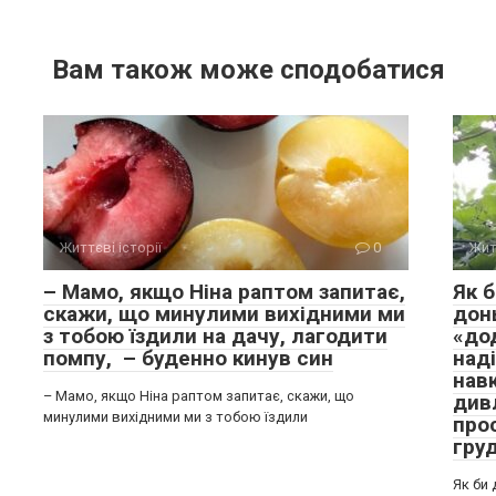
Вам також може сподобатися
Життєві історії
0
Жит
– Мамо, якщо Ніна раптом запитає,
Як б
скажи, що минулими вихідними ми
дон
з тобою їздили на дачу, лагодити
«дод
помпу, – буденно кинув син
наді
навк
– Мамо, якщо Ніна раптом запитає, скажи, що
дивл
минулими вихідними ми з тобою їздили
прос
груд
Як би 