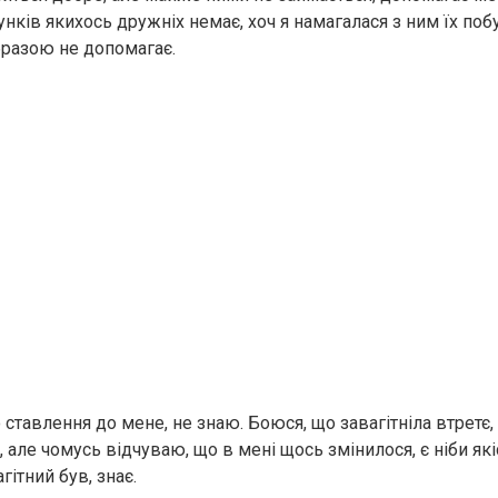
сунків якихось дружніх немає, хоч я намагалася з ним їх поб
разою не допомагає.
ставлення до мене, не знаю. Боюся, що завагітніла втретє,
, але чомусь відчуваю, що в мені щось змінилося, є ніби які
гітний був, знає.