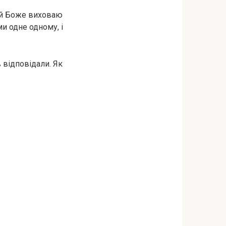
дай Боже виховаю
ми одне одному, і
в відповідали. Як