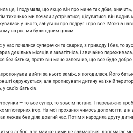
нила це, і подумала, що якщо він про мене так дбає, значить,
м тихенько ми почали зустрічатися, цілуватися, він водив м
увалась у нього, забувши про подруг і про все. Можна наві
ому на рік, ми були одним цілим.
 у нас почалися суперечки та сварки, з приводу і без, то зус
ерез декілька місяців я завагітніла, і звичайно переживала
я без батька, проте він мене запевнив, що все буде добре.
пропонував вийти за нього заміж, я погодилася. Його батьк
ешті одружується, але прописувати дитину на їхній територі
 у своїх батьків.
 стосунки — то все супер, то зовсім погано. І переважно про
 комп’ютерних ігор. На мої прохання чимось допомогти, він 
 так лежав без діла довгий час. Потім я народила другу дити
виться добре, але майже ними не займається, допомагає мен