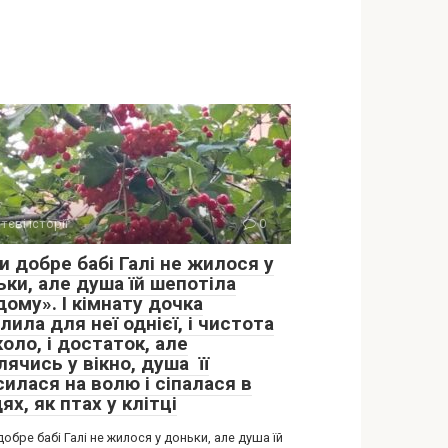
тєві історії
0
и добре бабі Галі не жилося у
ьки, але душа їй шепотіла
ому». І кімнату дочка
лила для неї однієї, і чистота
оло, і достаток, але
ячись у вікно, душа її
илася на волю і сіпалася в
ях, як птах у клітці
добре бабі Галі не жилося у доньки, але душа їй