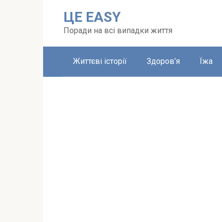
Перейти
ЦЕ EASY
до
вмісту
Поради на всі випадки життя
Життєві історії
Здоров’я
Їжа