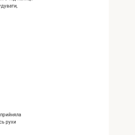
удувати,
 прийняла
сь рухи