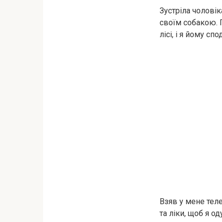
Зустріла чоловік
своїм собакою. 
лісі, і я йому сп
Взяв у мене теле
та ліки, щоб я о