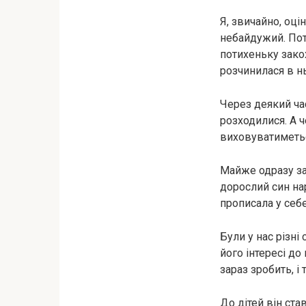
Я, звичайно, оці
небайдужий. Поті
потихеньку закох
розчинилася в нь
Через деякий час
розходилися. А ч
виховуватиметьс
Майже одразу за
дорослий син нар
прописала у себе,
Були у нас різні
його інтересі до
зараз зробить, і
До дітей він ста