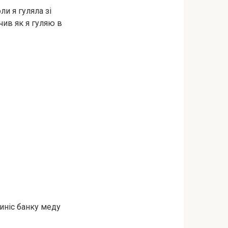
ли я гуляла зі
чив як я гуляю в
риніс банку меду