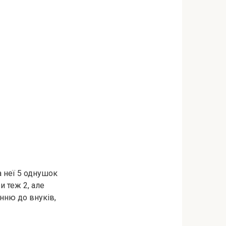
а неї 5 однушок
и теж 2, але
нню до внуків,