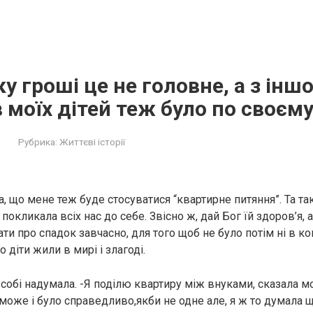
у гроші це не головне, а з іншо
в моїх дітей теж було по своєм
Рубрика:
Життєві історії
, що мене теж буде стосуватися “квартирне питяння”. Та та
 покликала всіх нас до себе. Звісно ж, дай Бог їй здоров’я, 
и про спадок завчасно, для того щоб не було потім ні в ко
о діти жили в мирі і злагоді.
 собі надумала. -Я поділю квартиру між внуками, сказала м
може і було справедливо,якби не одне але, я ж то думала 