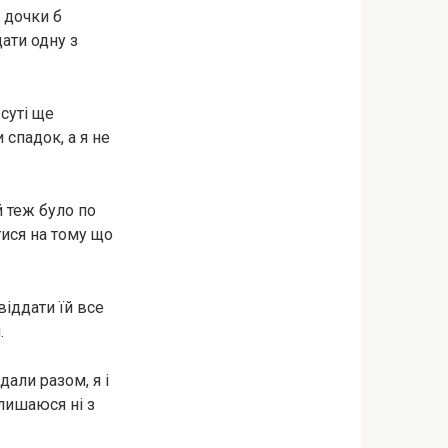
 дочки б
дати одну з
 суті ще
спадок, а я не
ей теж було по
тися на тому що
віддати їй все
.
али разом, я і
 лишаюся ні з