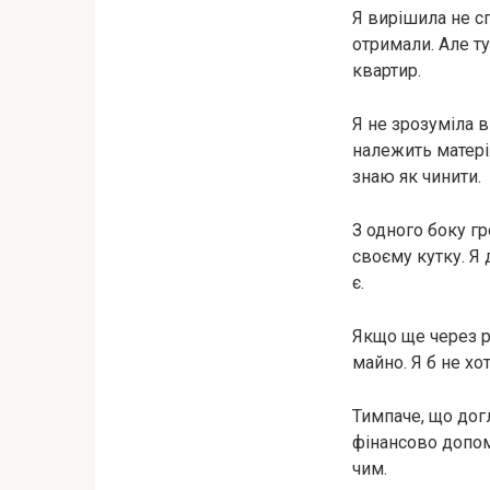
Я вирішила не с
отримали. Але ту
квартир.
Я не зрозуміла ві
належить матері.
знаю як чинити.
З одного боку гро
своєму кутку. Я 
є.
Якщо ще через р
майно. Я б не хот
Тимпаче, що дог
фінансово допома
чим.