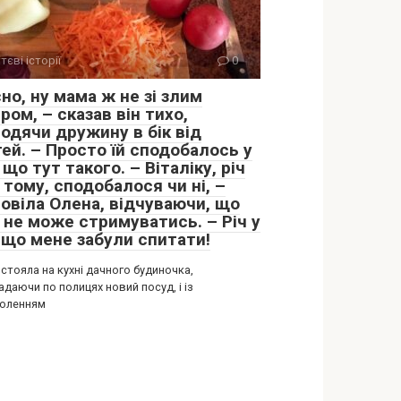
тєві історії
0
но, ну мама ж не зі злим
ром, – сказав він тихо,
водячи дружину в бік від
ей. – Просто їй сподобалось у
 що тут такого. – Віталіку, річ
 тому, сподобалося чи ні, –
повіла Олена, відчуваючи, що
 не може стримуватись. – Річ у
, що мене забули спитати!
стояла на кухні дачного будиночка,
даючи по полицях новий посуд, і із
оленням