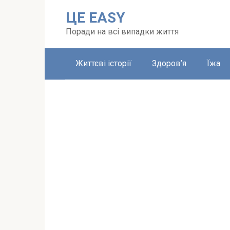
Перейти
ЦЕ EASY
до
вмісту
Поради на всі випадки життя
Життєві історії
Здоров’я
Їжа