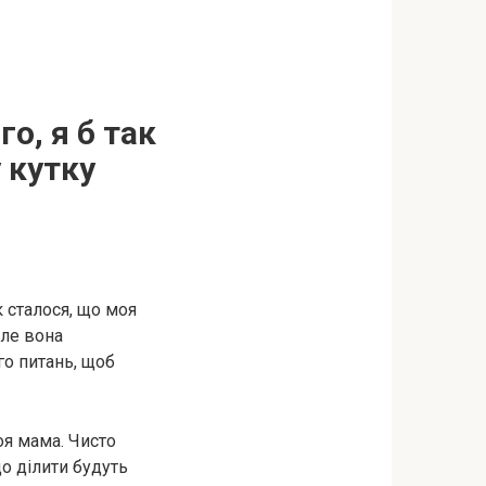
го, я б так
у кутку
к сталося, що моя
але вона
го питань, щоб
оя мама. Чисто
що ділити будуть