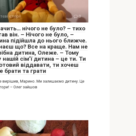
тєві історії
0
ачить… нічого не було? – тихо
ав він. – Нічого не було, –
ина підійшла до нього ближче.
знаєш що? Все на краще. Нам не
рібна дитина, Олеже. – Тому
 нашій сім’ї дитина – це ти. Ти
готовий віддавати, ти хочеш
е брати та грати
се вирішив, Марино. Ми залишаємо дитину. Це
гори! – Олег зайшов