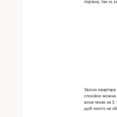
порівну, так ні, 
Звісно квартира 
спокійно можна б
вона чекає на 3
щоб нікого не об