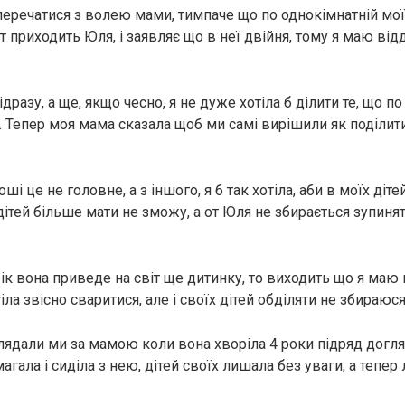
перечатися з волею мами, тимпаче що по однокімнатній мої
т приходить Юля, і заявляє що в неї двійня, тому я маю від
дразу, а ще, якщо чесно, я не дуже хотіла б ділити те, що по
 Тепер моя мама сказала щоб ми самі вирішили як поділити 
ші це не головне, а з іншого, я б так хотіла, аби в моїх діт
дітей більше мати не зможу, а от Юля не збирається зупиня
ік вона приведе на світ ще дитинку, то виходить що я маю 
іла звісно сваритися, але і своїх дітей обділяти не збираюся
лядали ми за мамою коли вона хворіла 4 роки підряд догляд
гала і сиділа з нею, дітей своїх лишала без уваги, а тепер