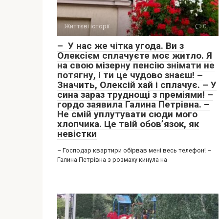
Життєві історії
0
– У нас же чітка угода. Ви з
Олексієм сплачуєте моє житло. Я
на свою мізерну пенсію знімати не
потягну, і ти це чудово знаєш! –
Значить, Олексій хай і сплачує. – У
сина зараз труднощі з преміями! –
гордо заявила Галина Петрівна. –
Не смій уплутувати сюди мого
хлопчика. Це твій обов’язок, як
невістки
– Господар квартири обірвав мені весь телефон! –
Галина Петрівна з розмаху кинула на