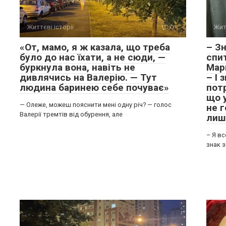
Життєві історії
0
Жит
«От, мамо, я ж казала, що треба
– Зн
було до нас їхати, а не сюди, —
спит
буркнула вона, навіть не
Мар
дивлячись на Валерію. — Тут
– І 
людина баринею себе почуває»
пот
що у
— Олеже, можеш пояснити мені одну річ? — голос
не 
Валерії тремтів від обурення, але
лиш
– Я в
знак з