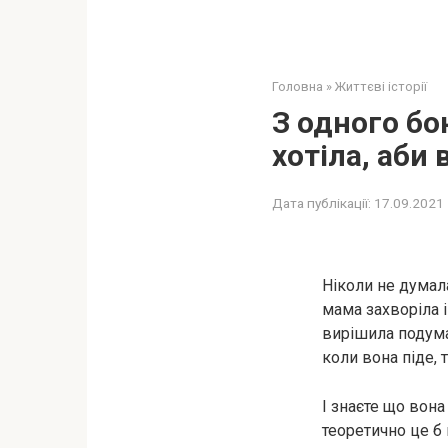
Головна
»
Життєві історії
З одного бок
хотіла, аби 
Дата публікації:
17.09.2021
Ніколи не думала
мама захворіла і
вирішила подумат
коли вона піде, т
І знаєте що вона
теоретично це б 