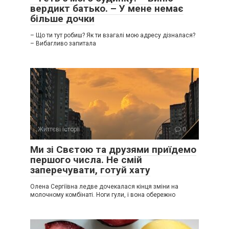
вердикт батько. – У мене немає
більше дочки
– Що ти тут робиш? Як ти взагалі мою адресу дізналася?
– Вибагливо запитала
Життєві історії
0
Ми зі Свєтою та друзями приїдемо
першого числа. Не смій
заперечувати, готуй хату
Олена Сергіївна ледве дочекалася кінця зміни на
молочному комбінаті. Ноги гули, і вона обережно