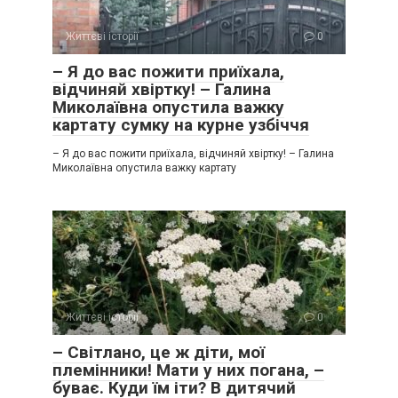
Життєві історії
0
– Я до вас пожити приїхала,
відчиняй хвіртку! – Галина
Миколаївна опустила важку
картату сумку на курне узбіччя
– Я до вас пожити приїхала, відчиняй хвіртку! – Галина
Миколаївна опустила важку картату
Життєві історії
0
– Світлано, це ж діти, мої
племінники! Мати у них погана, –
буває. Куди їм іти? В дитячий