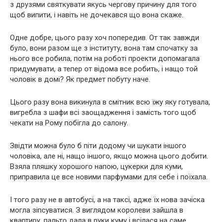
з друзями святкувати якусь чергову причину для того
щоб випити, і навіть не дочекався що вона скаже.
Одне добре, цього разу хоч попередив. От так завжди
було, вони разом ще з інституту, вона там спочатку за
нього все робила, потім на роботі проекти допомагала
придумувати, а тепер от відома все робить, і нащо той
чоловік в домі? Як предмет побуту наче.
Цього разу вона викинула в смітник всю їжу яку готувала,
вигребла з шафи всі заощадження і замість того щоб
чекати на Рому побігла до салону.
Звідти можна було б піти додому чи шукати іншого
чоловіка, але ні, нащо іншого, якщо можна цього добити.
Взяла пляшку хорошого напою, цукерки для куми,
приправила це все новими парфумами для себе і поїхала.
І того разу не в автобусі, а на таксі, адже їх нова зачіска
могла зіпсуватися. З виглядом королеви зайшла в
квартиру, пальто дала в руки куму і всілася на саме