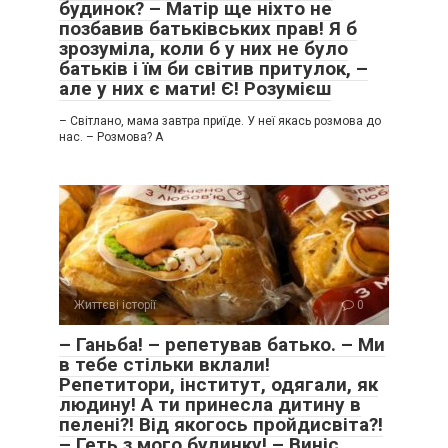
будинок? – Матір ще ніхто не
позбавив батьківських прав! Я б
зрозуміла, коли б у них не було
батьків і їм би світив притулок, –
але у них є мати! Є! Розумієш
– Світлано, мама завтра приїде. У неї якась розмова до
нас. – Розмова? А
Життєві історії
0
– Ганьба! – репетував батько. – Ми
в тебе стільки вклали!
Репетитори, інститут, одягали, як
людину! А ти принесла дитину в
пелені?! Від якогось пройдисвіта?!
– Геть з мого будинку! – Виніс