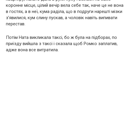
коронне місце, цілий вечір вела себе так, наче це не вона
в гостях, а в неї, кума раділа, що в подруги нарешті мізки
з’явилися, кум слину пускав, а чоловік навіть випивати
перестав.
Потім Ната викликала таксі, бо ж була на підборах, по
приїзду вийшла з таксі і сказала щоб Ромко заплатив,
адже вона все витратила.