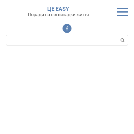
Перейти
ЦЕ EASY
до
Поради на всі випадки життя
вмісту
Пошук: