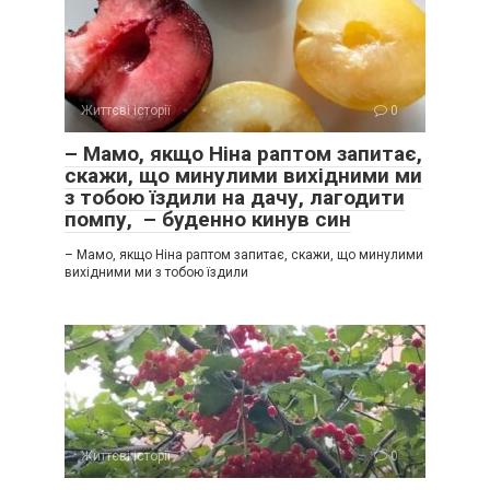
Життєві історії
0
– Мамо, якщо Ніна раптом запитає,
скажи, що минулими вихідними ми
з тобою їздили на дачу, лагодити
помпу, – буденно кинув син
– Мамо, якщо Ніна раптом запитає, скажи, що минулими
вихідними ми з тобою їздили
Життєві історії
0