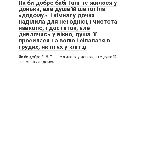
Як би добре бабі Галі не жилося у
доньки, але душа їй шепотіла
«додому». І кімнату дочка
наділила для неї однієї, і чистота
навколо, і достаток, але
дивлячись у вікно, душа її
просилася на волю і сіпалася в
грудях, як птах у клітці
Як би добре бабі Галі не жилося у доньки, але душа їй
шепотіла «додому».