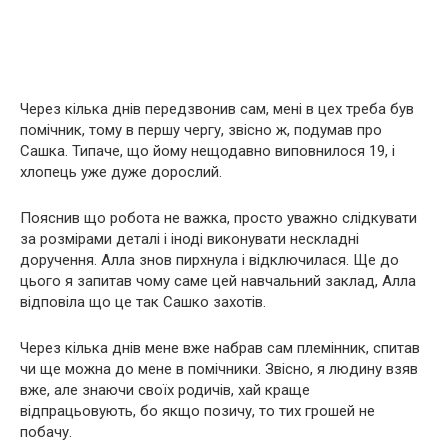
Через кілька днів передзвонив сам, мені в цех треба був
помічник, тому в першу чергу, звісно ж, подумав про
Сашка. Типаче, що йому нещодавно виповнилося 19, і
хлопець уже дуже дорослий.
Пояснив що робота не важка, просто уважно слідкувати
за розмірами деталі і іноді виконувати нескладні
доручення. Алла знов пирхнула і відключилася. Ще до
цього я запитав чому саме цей навчальний заклад, Алла
відповіла що це так Сашко захотів.
Через кілька днів мене вже набрав сам племінник, спитав
чи ще можна до мене в помічники. Звісно, я людину взяв
вже, але знаючи своїх родичів, хай краще
відпрацьовують, бо якщо позичу, то тих грошей не
побачу.