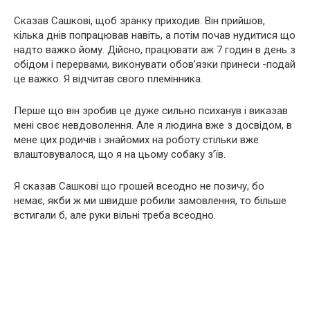
Сказав Сашкові, щоб зранку приходив. Він прийшов,
кілька днів попрацював навіть, а потім почав нудитися що
надто важко йому. Дійсно, працювати аж 7 годин в день з
обідом і перервами, виконувати обов’язки принеси -подай
це важко. Я відчитав свого племінника.
Перше що він зробив це дуже сильно психанув і виказав
мені своє невдоволення. Але я людина вже з досвідом, в
мене цих родичів і знайомих на роботу стільки вже
влаштовувалося, що я на цьому собаку з’їв.
Я сказав Сашкові що грошей всеодно не позичу, бо
немає, якби ж ми швидше робили замовлення, то більше
встигали б, але руки вільні треба всеодно.