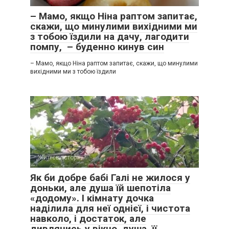
– Мамо, якщо Ніна раптом запитає,
скажи, що минулими вихідними ми
з тобою їздили на дачу, лагодити
помпу, – буденно кинув син
– Мамо, якщо Ніна раптом запитає, скажи, що минулими
вихідними ми з тобою їздили
Життєві історії
0
Як би добре бабі Галі не жилося у
доньки, але душа їй шепотіла
«додому». І кімнату дочка
наділила для неї однієї, і чистота
навколо, і достаток, але
дивлячись у вікно, душа її