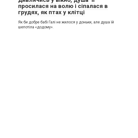
просилася на волю і сіпалася в
грудях, як птах у клітці
Як би добре бабі Галі не жилося у доньки, але душа їй
шепотіла «додому».