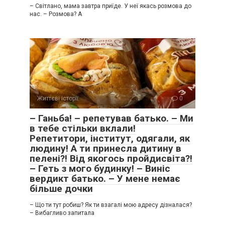
– Світлано, мама завтра приїде. У неї якась розмова до
нас. – Розмова? А
Життєві історії
0
– Ганьба! – репетував батько. – Ми
в тебе стільки вклали!
Репетитори, інститут, одягали, як
людину! А ти принесла дитину в
пелені?! Від якогось пройдисвіта?!
– Геть з мого будинку! – Виніс
вердикт батько. – У мене немає
більше дочки
– Що ти тут робиш? Як ти взагалі мою адресу дізналася?
– Вибагливо запитала