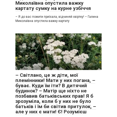
Миколаївна опустила важку
картату сумку на курне узбіччя
– Я до вас пожити приїхала, відчиняй хвіртку! – Галина
Миколаївна опустила важку картату
Життєві історії
0
– Світлано, це ж діти, мої
племінники! Мати у них погана, –
буває. Куди їм іти? В дитячий
будинок? – Матір ще ніхто не
позбавив батьківських прав! Я б
зрозуміла, коли б у них не було
батьків і їм би світив притулок, –
але у них є мати! Є! Розумієш