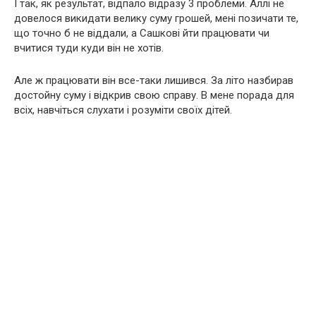
І так, як результат, відпало відразу 3 проблеми. Аллі не
довелося викидати велику суму грошей, мені позичати те,
що точно б не віддали, а Сашкові йти працювати чи
вчитися туди куди він не хотів.
Але ж працювати він все-таки лишився. За літо назбирав
достойну суму і відкрив свою справу. В мене порада для
всіх, навчіться слухати і розуміти своїх дітей.