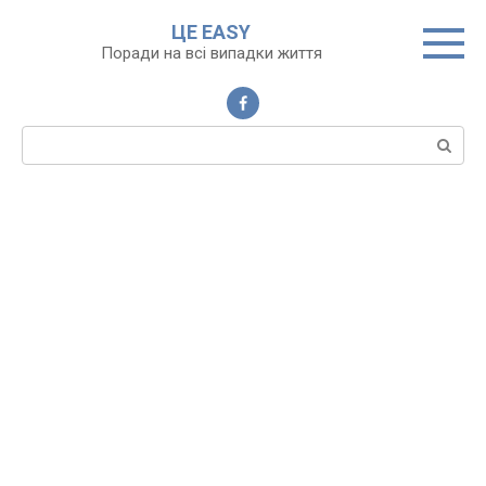
Перейти
ЦЕ EASY
до
Поради на всі випадки життя
вмісту
Пошук: