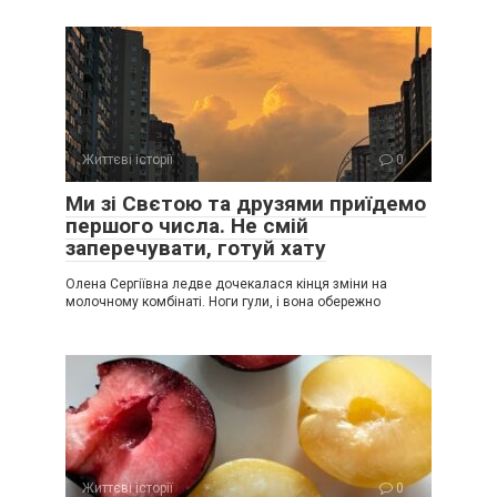
Життєві історії
0
Ми зі Свєтою та друзями приїдемо
першого числа. Не смій
заперечувати, готуй хату
Олена Сергіївна ледве дочекалася кінця зміни на
молочному комбінаті. Ноги гули, і вона обережно
Життєві історії
0