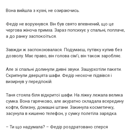
Вона вийшла з кухні, не озираючись.
Федір не ворухнувся. Він був свято впевнений, що це
чергова жіноча примха. Зараз попсихує у спальні, поплаче,
а до ранку заспокоїться.
Завжди ж заспокоювалася. Подумаєш, путівку купив без
дозволу. Має право, він голова сім’ї, він також заробляє.
Але зі спальні долинули дивні звуки. Зашурхотіли пакети.
Скрипнули дверцята шафи. Федір неохоче підвівся і
визирнув у передпокій.
Таня стояла біля відкритої шафи. На ліжку лежала велика
сумка. Вона гарячково, але акуратно складала всередину
кофти, білизну, домашні штани. Закинула косметичку,
засунула в кишеню телефон, у сумку полетіла зарядка.
– Ти що надумала? – Федір роздратовано сперся