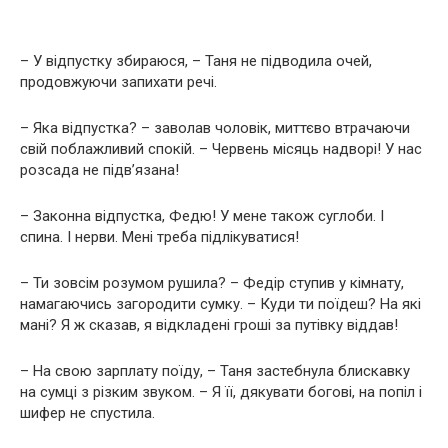
– У відпустку збираюся, – Таня не підводила очей,
продовжуючи запихати речі.
– Яка відпустка? – заволав чоловік, миттєво втрачаючи
свій поблажливий спокій. – Червень місяць надворі! У нас
розсада не підв’язана!
– Законна відпустка, Федю! У мене також суглоби. І
спина. І нерви. Мені треба підлікуватися!
– Ти зовсім розумом рушила? – Федір ступив у кімнату,
намагаючись загородити сумку. – Куди ти поїдеш? На які
мані? Я ж сказав, я відкладені гроші за путівку віддав!
– На свою зарплату поїду, – Таня застебнула блискавку
на сумці з різким звуком. – Я її, дякувати богові, на попіл і
шифер не спустила.