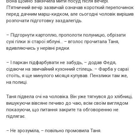
Вона щойно закінчила мити посуд після вечері.
П’ятничний вечір зазвичай означав короткий перепочинок
перед дачним марш-кидком, але сьогодні чоловік вирішив
розпочати підготовку заздалегідь.
– Підгорнути картоплю, прополоти полуницю, обрізати
сухі гілки зі старої яблуні… – вголос прочитала Таня,
вдивляючись у нерівні рядки.
– І паркан підфарбувати не забудь, – додав Федя,
сідаючи на звичайний кухонний стілець. – Фарба у сараї
стоїть, я ще минулого місяця купував. Пензлики там же,
на полиці.
Таня підвела очі на чоловіка. Він уже тягнувся до хлібниці,
вишукуючи вівсяне печиво до чаю, всім своїм виглядом
показуючи, що питання закрите та обговоренню не
підлягає.
– Не зрозуміла, – повільно промовила Таня.