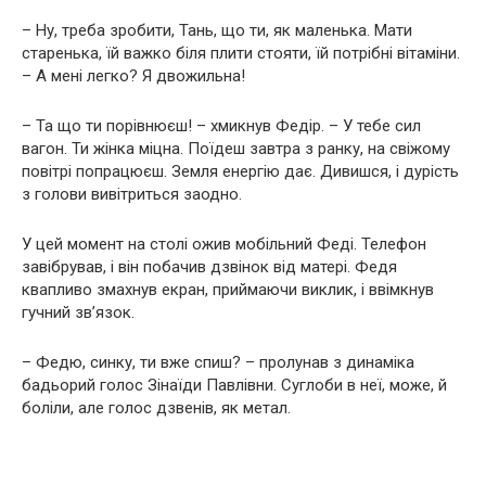
– Ну, треба зробити, Тань, що ти, як маленька. Мати
старенька, їй важко біля плити стояти, їй потрібні вітаміни.
– А мені легко? Я двожильна!
– Та що ти порівнюєш! – хмикнув Федір. – У тебе сил
вагон. Ти жінка міцна. Поїдеш завтра з ранку, на свіжому
повітрі попрацюєш. Земля енергію дає. Дивишся, і дурість
з голови вивітриться заодно.
У цей момент на столі ожив мобільний Феді. Телефон
завібрував, і він побачив дзвінок від матері. Федя
квапливо змахнув екран, приймаючи виклик, і ввімкнув
гучний зв’язок.
– Федю, синку, ти вже спиш? – пролунав з динаміка
бадьорий голос Зінаїди Павлівни. Суглоби в неї, може, й
боліли, але голос дзвенів, як метал.