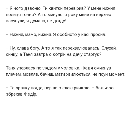
– Я чого дзвоню. Ти квитки перевірив? У мене нижня
полиця точно? А то минулого року мене на верхню
засунули, я думала, не доїду!
– Нижня, мамо, нижня. Я особисто у касі просив.
– Ну, слава богу. А то я так перехвилювалась. Слухай,
синку, а Таня завтра о котрій на дачу стартує?
Таня уперлася поглядом у чоловіка. Федя смикнув
плечем, мовляв, бачиш, мати хвилюється, не псуй момент.
– Та зранку поїде, першою електричкою, – бадьоро
збрехав Федір.