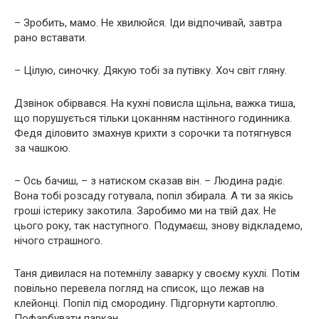
– Зробить, мамо. Не хвилюйся. Іди відпочивай, завтра
рано вставати.
– Цілую, синочку. Дякую тобі за путівку. Хоч світ гляну.
Дзвінок обірвався. На кухні повисла щільна, важка тиша,
що порушується тільки цоканням настінного годинника.
Федя діловито змахнув крихти з сорочки та потягнувся
за чашкою.
– Ось бачиш, – з натиском сказав він. – Людина радіє.
Вона тобі розсаду готувала, попіл збирала. А ти за якісь
гроші істерику закотила. Заробимо ми на твій дах. Не
цього року, так наступного. Подумаєш, знову відкладемо,
нічого страшного.
Таня дивилася на потемнілу заварку у своєму кухлі. Потім
повільно перевела погляд на список, що лежав на
клейонці. Попіл під смородину. Підгорнути картоплю.
Пофарбувати паркан.