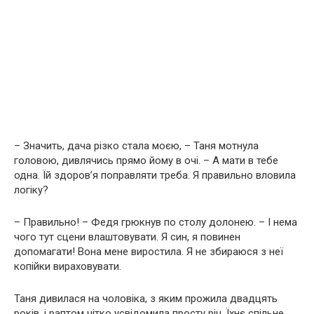
– Значить, дача різко стала моєю, – Таня мотнула
головою, дивлячись прямо йому в очі. – А мати в тебе
одна. Їй здоров’я поправляти треба. Я правильно вловила
логіку?
– Правильно! – Федя грюкнув по столу долонею. – І нема
чого тут сцени влаштовувати. Я син, я повинен
допомагати! Вона мене виростила. Я не збираюся з неї
копійки вираховувати.
Таня дивилася на чоловіка, з яким прожила двадцять
років, і раптом чітко усвідомила просту річ. Їхнє спільне