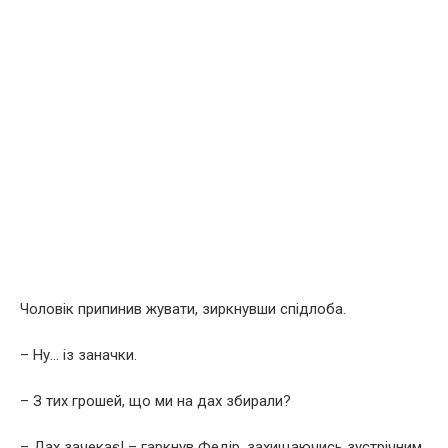
Чоловік припинив жувати, зиркнувши спідлоба.
– Ну… із заначки.
– З тих грошей, що ми на дах збирали?
– Дах зачекає! – гаркнув Федір, захищаючись зустрічним