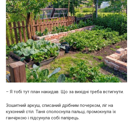
– Я тобі тут план накидав. Що за вихідні треба встигнути.
Зошитний аркуш, списаний дрібним почерком, ліг на
кухонний стіл. Таня сполоснула пальці, промокнула їх
ганчіркою і підсунула собі папірець.