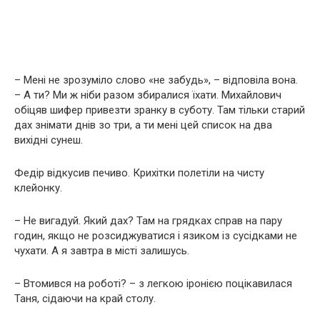
– Мені не зрозуміло слово «не забудь», – відповіла вона.
– А ти? Ми ж ніби разом збиралися їхати. Михайлович
обіцяв шифер привезти зранку в суботу. Там тільки старий
дах знімати днів зо три, а ти мені цей список на два
вихідні сунеш.
Федір відкусив печиво. Крихітки полетіли на чисту
клейонку.
– Не вигадуй. Який дах? Там на грядках справ на пару
годин, якщо не розсиджуватися і язиком із сусідками не
чухати. А я завтра в місті залишусь.
– Втомився на роботі? – з легкою іронією поцікавилася
Таня, сідаючи на край столу.