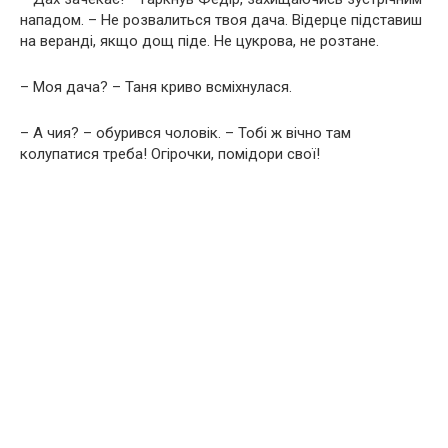
нападом. – Не розвалиться твоя дача. Відерце підставиш
на веранді, якщо дощ піде. Не цукрова, не розтане.
– Моя дача? – Таня криво всміхнулася.
– А чия? – обурився чоловік. – Тобі ж вічно там
колупатися треба! Огірочки, помідори свої!