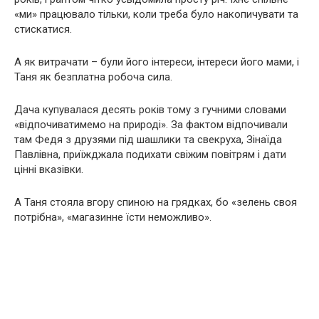
«ми» працювало тільки, коли треба було накопичувати та
стискатися.
А як витрачати – були його інтереси, інтереси його мами, і
Таня як безплатна робоча сила.
Дача купувалася десять років тому з гучними словами
«відпочиватимемо на природі». За фактом відпочивали
там Федя з друзями під шашлики та свекруха, Зінаїда
Павлівна, приїжджала подихати свіжим повітрям і дати
цінні вказівки.
А Таня стояла вгору спиною на грядках, бо «зелень своя
потрібна», «магазинне їсти неможливо».