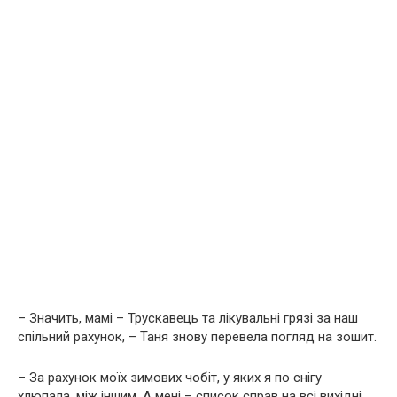
– Значить, мамі – Трускавець та лікувальні грязі за наш
спільний рахунок, – Таня знову перевела погляд на зошит.
– За рахунок моїх зимових чобіт, у яких я по снігу
хлюпала, між іншим. А мені – список справ на всі вихідні,