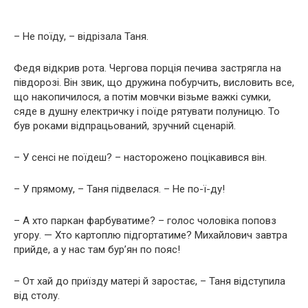
– Не поїду, – відрізала Таня.
Федя відкрив рота. Чергова порція печива застрягла на
півдорозі. Він звик, що дружина побурчить, висловить все,
що накопичилося, а потім мовчки візьме важкі сумки,
сяде в душну електричку і поїде рятувати полуницю. То
був роками відпрацьований, зручний сценарій.
– У сенсі не поїдеш? – насторожено поцікавився він.
– У прямому, – Таня підвелася. – Не по-ї-ду!
– А хто паркан фарбуватиме? – голос чоловіка поповз
угору. — Хто картоплю підгортатиме? Михайлович завтра
прийде, а у нас там бур’ян по пояс!
– От хай до приїзду матері й заростає, – Таня відступила
від столу.