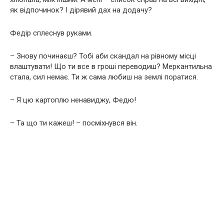
як відпочинок? І дірявий дах на додачу?
Федір сплеснув руками.
– Знову починаєш? Тобі аби скандал на рівному місці
влаштувати! Що ти все в гроші переводиш? Меркантильна
стала, сил немає. Ти ж сама любиш на землі поратися.
– Я цю картоплю ненавиджу, Федю!
– Та що ти кажеш! – посміхнувся він.