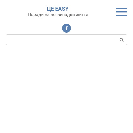
Перейти
ЦЕ EASY
до
Поради на всі випадки життя
вмісту
Пошук: