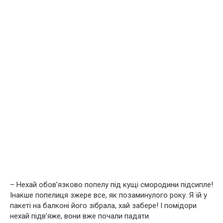
– Нехай обов’язково попелу під кущі смородини підсипле!
Інакше попелиця зжере все, як позаминулого року. Я їй у
пакеті на балконі його зібрала, хай забере! І помідори
нехай підв’яже, вони вже почали падати.