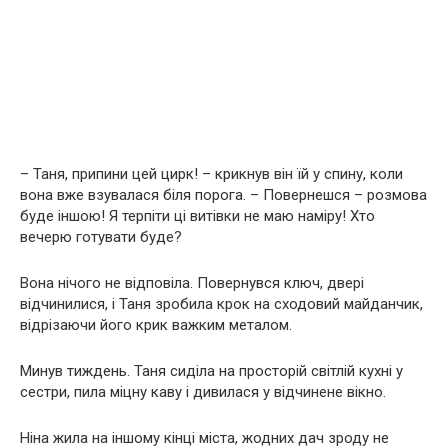
– Таня, припини цей цирк! – крикнув він їй у спину, коли
вона вже взувалася біля порога. – Повернешся – розмова
буде іншою! Я терпіти ці витівки не маю наміру! Хто
вечерю готувати буде?
Вона нічого не відповіла. Повернувся ключ, двері
відчинилися, і Таня зробила крок на сходовий майданчик,
відрізаючи його крик важким металом.
Минув тиждень. Таня сиділа на просторій світлій кухні у
сестри, пила міцну каву і дивилася у відчинене вікно.
Ніна жила на іншому кінці міста, жодних дач зроду не