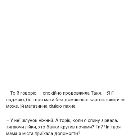
– То й говорю, – спокійно продовжила Таня. – Я її
саджаю, бо твоя мати без домашньої картоплі жити не
може. Їй магазинна хімією пахне.
– У неї шлунок ніжний. А торік, коли я спину зірвала,
тягаючи лійки, хто банки крутив ночами? Ти? Чи твоя
мама з міста приїхала допомогти?