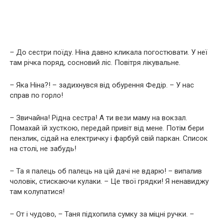
– До сестри поїду. Ніна давно кликала погостювати. У неї
там річка поряд, сосновий ліс. Повітря лікувальне.
– Яка Ніна?! – задихнувся від обурення Федір. – У нас
справ по горло!
– Звичайна! Рідна сестра! А ти вези маму на вокзал.
Помахай їй хусткою, передай привіт від мене. Потім бери
пензлик, сідай на електричку і фарбуй свій паркан. Список
на столі, не забудь!
– Та я палець об палець на цій дачі не вдарю! – випалив
чоловік, стискаючи кулаки. – Це твої грядки! Я ненавиджу
там колупатися!
– От і чудово, – Таня підхопила сумку за міцні ручки. –