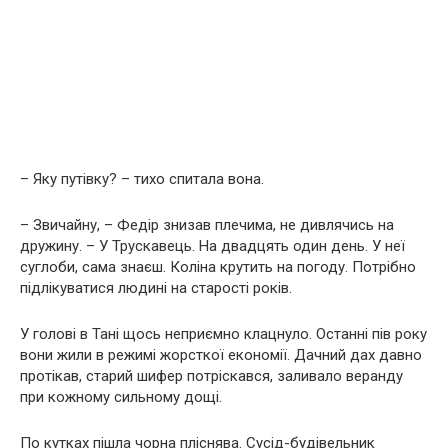
– Яку путівку? – тихо спитала вона.
– Звичайну, – Федір знизав плечима, не дивлячись на
дружину. – У Трускавець. На двадцять один день. У неї
суглоби, сама знаєш. Коліна крутить на погоду. Потрібно
підлікуватися людині на старості років.
У голові в Тані щось неприємно клацнуло. Останні пів року
вони жили в режимі жорсткої економії. Дачний дах давно
протікав, старий шифер потріскався, заливало веранду
при кожному сильному дощі.
По кутках пішла чорна пліснява. Сусід-будівельник