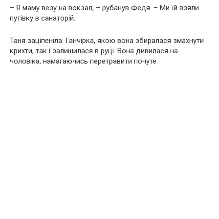
– Я маму везу на вокзал, – рубанув Федя. – Ми їй взяли
путівку в санаторій.
Таня заціпеніла. Ганчірка, якою вона збиралася змахнути
крихти, так і залишилася в руці. Вона дивилася на
чоловіка, намагаючись перетравити почуте.