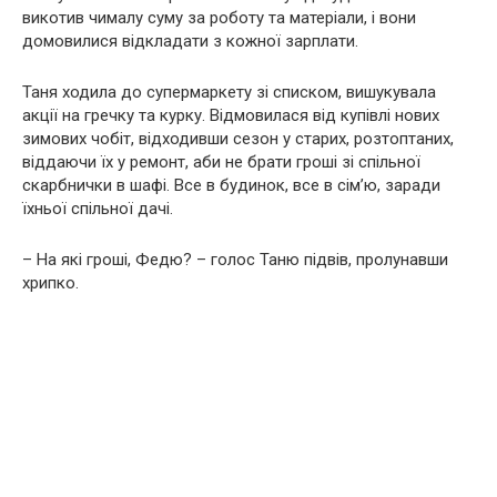
викотив чималу суму за роботу та матеріали, і вони
домовилися відкладати з кожної зарплати.
Таня ходила до супермаркету зі списком, вишукувала
акції на гречку та курку. Відмовилася від купівлі нових
зимових чобіт, відходивши сезон у старих, розтоптаних,
віддаючи їх у ремонт, аби не брати гроші зі спільної
скарбнички в шафі. Все в будинок, все в сім’ю, заради
їхньої спільної дачі.
– На які гроші, Федю? – голос Таню підвів, пролунавши
хрипко.