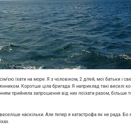
ім’єю їхати на море. Я з чоловіком, 2 дітей, мої батьки і св
мінником. Коротше ціла бригада. Я наприклад такі веселі к
ням прийняла запрошення від них поїхати разом, більше тог
веселіше наскільки. Але тепер я катастрофа як не рада. Бо
іхах.