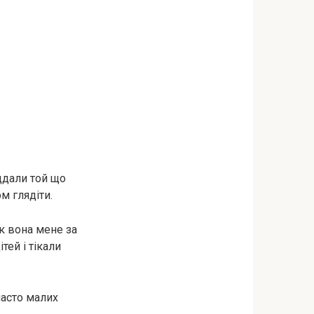
ддали той що
м глядіти.
к вона мене за
тей і тікали
часто малих