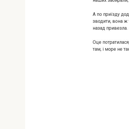
наших забирали,
А по приїзду до
зводити, вона ж 
назад привезла.
Оце потратилася, 
там, і море не та