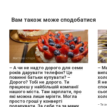
Вам також може сподобатися
Життєві історії
0
Жит
– А чи не надто дорого для семи
– Ма
років дарувати телефон? Це
випа
повинні батьки купувати? –
хол
Дорого? Тобі не дорого. Ти
Я не
працюєш у найбільшій компанії
спок
нашого міста. Там зарплати, про
сьо
які можна лише мріяти. Могла
хол
просто гроші у конверті
– Ти з
подарувати. За себе та за маму