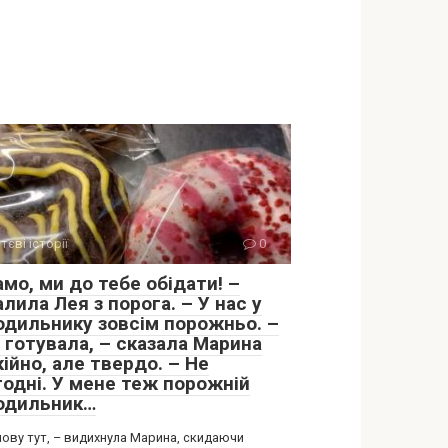
тєві історії
0
мо, ми до тебе обідати! –
лила Лея з порога. – У нас у
одильнику зовсім порожньо. –
 готувала, – сказала Марина
ійно, але твердо. – Не
годні. У мене теж порожній
одильник…
нову тут, – видихнула Марина, скидаючи