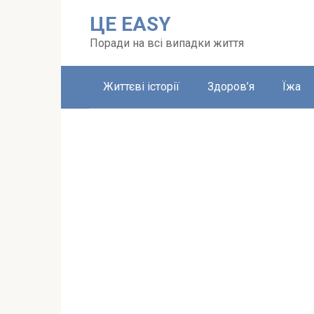
Перейти
ЦЕ EASY
до
вмісту
Поради на всі випадки життя
Життєві історії
Здоров’я
Їжа