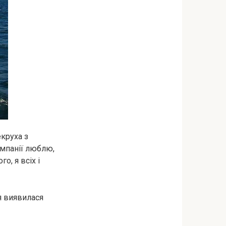
екруха з
омпанії люблю,
о, я всіх і
 я виявилася