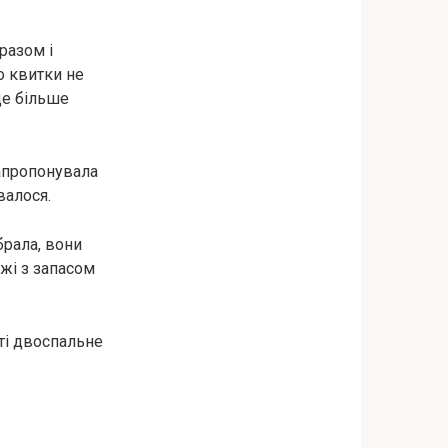
 разом і
о квитки не
 ще більше
запропонувала
увалося.
брала, вони
їжі з запасом
аті двоспальне