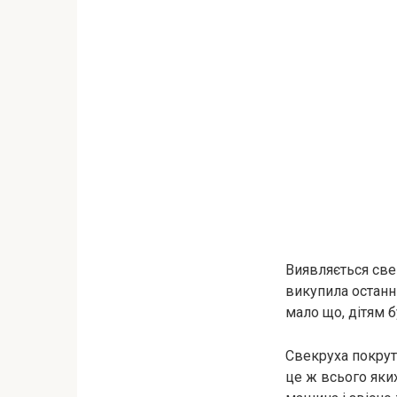
Виявляється свек
викупила останні
мало що, дітям б
Свекруха покрути
це ж всього яких