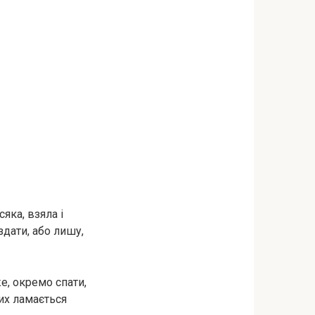
сяка, взяла і
здати, або лишу,
е, окремо спати,
них ламається