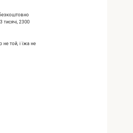
 безкоштовно
3 тисячі, 2300
 не той, і їжа не