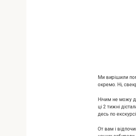
Ми вирішили помі
окремо. Ні, свек
Нічим не можу до
ці 2 тижні дістал
десь по екскурсі
От вам і відпоч