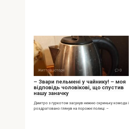
Життєві історії
0
– Звари пельмені у чайнику! – моя
відповідь чоловікові, що спустив
нашу заначку
Дмитро з гуркотом засунув нижню скриньку комода і
роздратовано глянув на порожні полиці. –