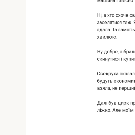
машина і звісно
Ні, а хто схоче 
заселятися теж. 
здала. Та заміст
хвилюю.
Ну добре, зібрал
скинутися і купит
Свекруха сказала
будуть економити
взяла, не перший
Далі був цирк пр
ліжко. Але моїм