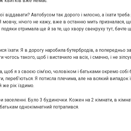
 ж квитків вже немає.
свої віддавати? Автобусом так дорого і млосно, а їхати треба
Я мовчу, нічого не кажу, вже в останню мить призналася, щ
ь подяки отримала ще й за те, що хвору свекруху тут, бачте
ися їхати. Я в дорогу наробила бутербродів, а попередньо 
и чогось такого, щоб і вистачило на всіх, і смачно, і не зіпс
, щоб я з своєю сім’єю, чоловіком і батьками окремо собі 
, переб’ються. Я потисла плечима, але на всякий випадок 
 же рік їздимо.
и заселенні. Було 3 будиночки. Кожен на 2 кімнати, в кімн
 батькам однокімнатний потрапився.