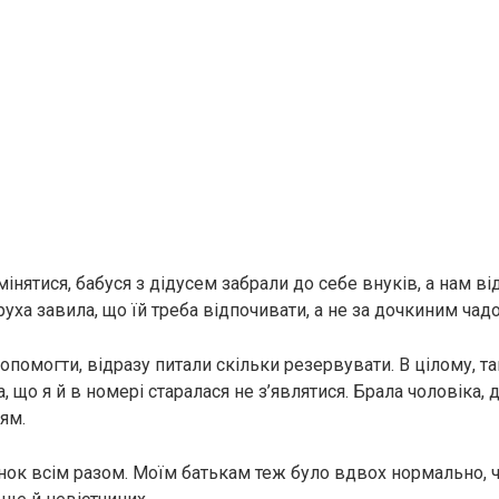
нятися, бабуся з дідусем забрали до себе внуків, а нам ві
руха завила, що їй треба відпочивати, а не за дочкиним чадо
помогти, відразу питали скільки резервувати. В цілому, та
а, що я й в номері старалася не з’являтися. Брала чоловіка, ді
ям.
инок всім разом. Моїм батькам теж було вдвох нормально, 