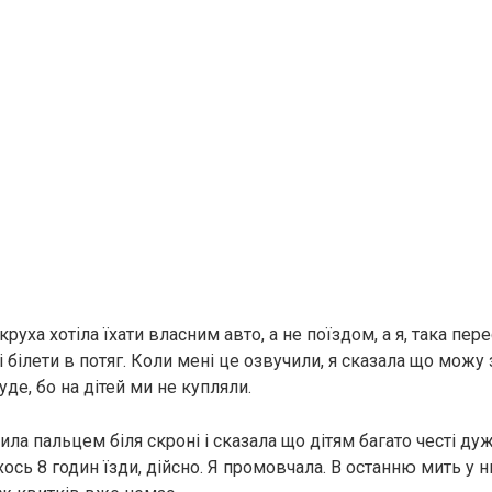
руха хотіла їхати власним авто, а не поїздом, а я, така пере
 білети в потяг. Коли мені це озвучили, я сказала що можу 
уде, бо на дітей ми не купляли.
ла пальцем біля скроні і сказала що дітям багато честі дуж
ось 8 годин їзди, дійсно. Я промовчала. В останню мить у 