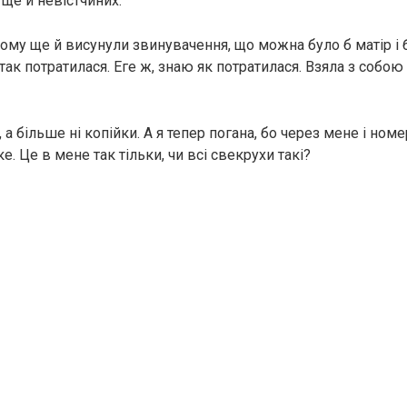
 ще й невістчиних.
дому ще й висунули звинувачення, що можна було б матір і
так потратилася. Еге ж, знаю як потратилася. Взяла з собою 
а більше ні копійки. А я тепер погана, бо через мене і номер
ке. Це в мене так тільки, чи всі свекрухи такі?