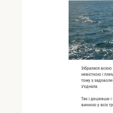
Зібралися всією с
невісткою і пле
тому з задоволен
з’єднала.
Так і дешевше і 
винною у всіх гр