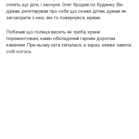
сплять ще діти, і заснула. Олег бродив по будинку. Він
думав, репетирував про себе що скаже дітям, думав як
заговорити з нею, він то повернувся, мужик.
Побачив що полиця висить як треба, крани
поремонтовані, камін обкладений гарним дорогим
каменем. При ньому хата сипалася, а зараз, невже завела
собі когось.