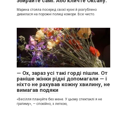
збирайте самі. Або кличте Оксану.
Марина стояла посеред своєї кухні й розгублено
дивилася на порожні полиці комори. Все чисто.
Життєві історії
0
— Ох, зараз усі такі горді пішли. От
раніше жінки рідні допомагали — і
ніхто не рахував кожну хвилину, не
вимагав подяки
«Весілля плануйте без мене. У цьому спектаклі я не
гратиму», — спокійно, з легкою,