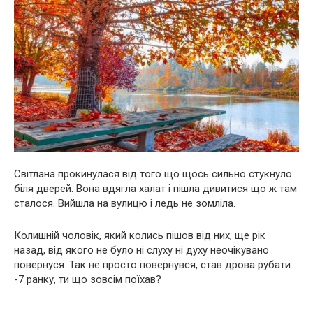
Світлана прокинулася від того що щось сильно стукнуло
біля дверей. Вона вдягла халат і пішла дивитися що ж там
сталося. Вийшла на вулицю і ледь не зомліла.
Колишній чоловік, який колись пішов від них, ще рік
назад, від якого не було ні слуху ні духу неочікувано
повернуся. Так не просто повернувся, став дрова рубати.
-7 ранку, ти що зовсім поїхав?