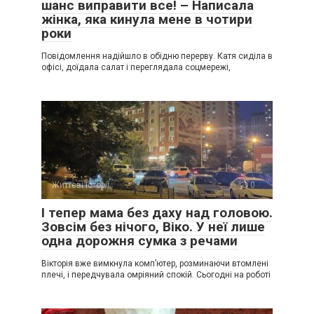
шанс виправити все! – Написала
жінка, яка кинула мене в чотири
роки
Повідомлення надійшло в обідню перерву. Катя сиділа в
офісі, доїдала салат і переглядала соцмережі,
Життєві історії
0
І тепер мама без даху над головою.
Зовсім без нічого, Віко. У неї лише
одна дорожня сумка з речами
Вікторія вже вимкнула комп’ютер, розминаючи втомлені
плечі, і передчувала омріяний спокій. Сьогодні на роботі