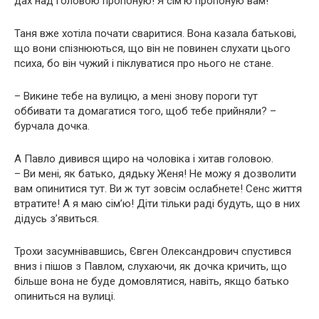
дах над головою пропоную! Я сім’ю пропоную вам!
Таня вже хотіла почати сваритися. Вона казала батькові,
що вони спізнюються, що він не повинен слухати цього
психа, бо він чужий і піклуватися про нього не стане.
– Викине тебе на вулицю, а мені знову пороги тут
оббивати та домагатися того, щоб тебе прийняли? –
бурчала дочка.
А Павло дивився щиро на чоловіка і хитав головою.
– Ви мені, як батько, дядьку Женя! Не можу я дозволити
вам опинитися тут. Ви ж тут зовсім ослабнете! Сенс життя
втратите! А я маю сім’ю! Діти тільки раді будуть, що в них
дідусь з’явиться.
Трохи засумнівавшись, Євген Олександрович спустився
вниз і пішов з Павлом, слухаючи, як дочка кричить, що
більше вона не буде домовлятися, навіть, якщо батько
опиниться на вулиці.