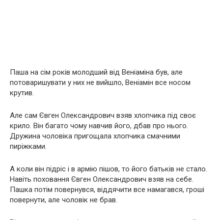
Паша на сім років молодший від Веніаміна був, але
потоваришувати у них не вийшло, Веніамін все носом
крутив.
Але сам Євген Олександрович взяв хлопчика під своє
крило. Він багато чому навчив його, дбав про нього.
Дружина чоловіка пригощала хлопчика смачними
пиріжками.
А коли він підріс і в армію пішов, то його батьків не стало.
Навіть поховання Євген Олександрович взяв на себе.
Пашка потім повернувся, віддячити все намагався, гроші
повернути, але чоловік не брав.