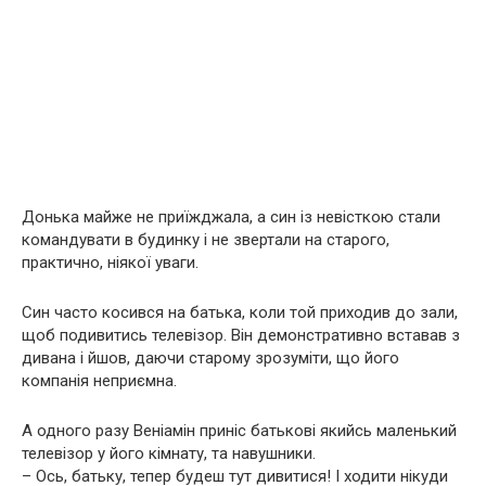
Донька майже не приїжджала, а син із невісткою стали
командувати в будинку і не звертали на старого,
практично, ніякої уваги.
Син часто косився на батька, коли той приходив до зали,
щоб подивитись телевізор. Він демонстративно вставав з
дивана і йшов, даючи старому зрозуміти, що його
компанія неприємна.
А одного разу Веніамін приніс батькові якийсь маленький
телевізор у його кімнату, та навушники.
– Ось, батьку, тепер будеш тут дивитися! І ходити нікуди