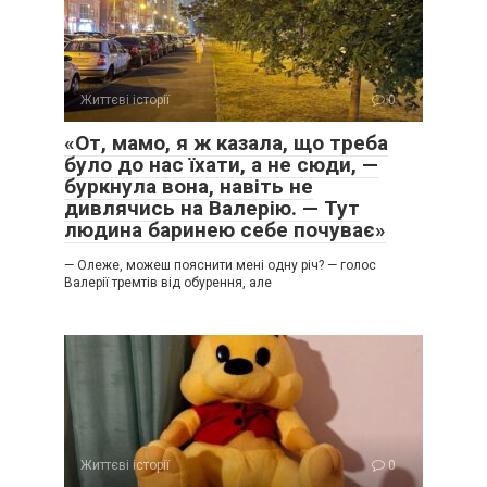
Життєві історії
0
«От, мамо, я ж казала, що треба
було до нас їхати, а не сюди, —
буркнула вона, навіть не
дивлячись на Валерію. — Тут
людина баринею себе почуває»
— Олеже, можеш пояснити мені одну річ? — голос
Валерії тремтів від обурення, але
Життєві історії
0