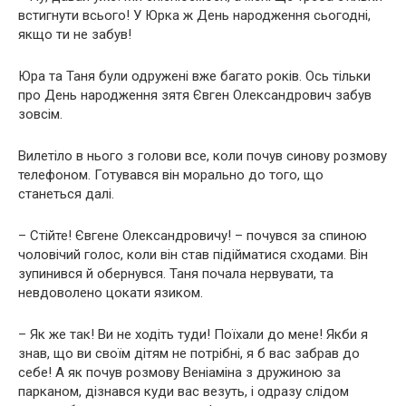
встигнути всього! У Юрка ж День народження сьогодні,
якщо ти не забув!
Юра та Таня були одружені вже багато років. Ось тільки
про День народження зятя Євген Олександрович забув
зовсім.
Вилетіло в нього з голови все, коли почув синову розмову
телефоном. Готувався він морально до того, що
станеться далі.
– Стійте! Євгене Олександровичу! – почувся за спиною
чоловічий голос, коли він став підійматися сходами. Він
зупинився й обернувся. Таня почала нервувати, та
невдоволено цокати язиком.
– Як же так! Ви не ходіть туди! Поїхали до мене! Якби я
знав, що ви своїм дітям не потрібні, я б вас забрав до
себе! А як почув розмову Веніаміна з дружиною за
парканом, дізнався куди вас везуть, і одразу слідом