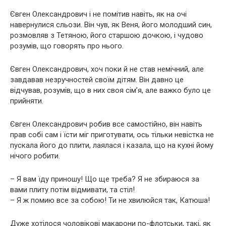
Євген Олександрович і не помітив навіть, як на очі
навернулися сльози. Він чув, як Веня, його молодший син,
розмовляв з Тетяною, його старшою дочкою, і чудово
розумів, що говорять про нього.
Євген Олександрович, хоч поки й не став немічний, але
завдавав незручностей своїм дітям. Він давно це
відчував, розумів, що в них своя сім’я, але важко було це
прийняти.
Євген Олександрович робив все самостійно, він навіть
прав собі сам і їсти міг приготувати, ось тільки невістка не
пускала його до плити, лаялася і казала, що на кухні йому
нічого робити.
– Я вам їду приношу! Що ще треба? Я не збираюся за
вами плиту потім відмивати, та стіл!
– Я ж помию все за собою! Ти не хвилюйся так, Катюша!
Дуже хотілося чоловікові макарони по-флотськи, такі, як