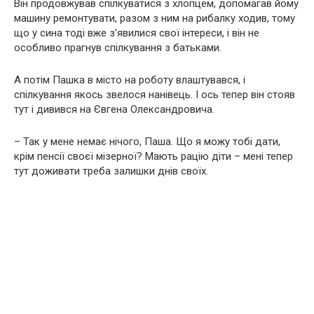
Він продовжував спілкуватися з хлопцем, допомагав йому
машину ремонтувати, разом з ним на рибалку ходив, тому
що у сина тоді вже з’явилися свої інтереси, і він не
особливо прагнув спілкування з батьками.
А потім Пашка в місто на роботу влаштувався, і
спілкування якось звелося нанівець. І ось тепер він стояв
тут і дивився на Євгена Олександровича.
– Так у мене немає нічого, Паша. Що я можу тобі дати,
крім пенсії своєї мізерної? Мають рацію діти – мені тепер
тут доживати треба залишки днів своїх.