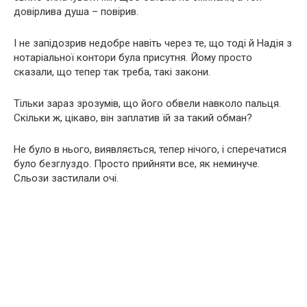
довірлива душа – повірив.
І не запідозрив недобре навіть через те, що тоді й Надія з
нотаріальної контори була присутня. Йому просто
сказали, що тепер так треба, такі закони.
Тільки зараз зрозумів, що його обвели навколо пальця.
Скільки ж, цікаво, він заплатив їй за такий обман?
Не було в нього, виявляється, тепер нічого, і сперечатися
було безглуздо. Просто прийняти все, як неминуче.
Сльози застилали очі.