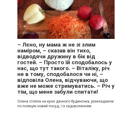
Життєві історії
0
– Лєно, ну мама ж не зі злим
наміром, – сказав він тихо,
відводячи дружину в бік від
гостей. – Просто їй сподобалось у
нас, що тут такого. – Віталіку, річ
не в тому, сподобалося чи ні, –
відповіла Олена, відчуваючи, що
вже не може стримуватись. – Річ у
тім, що мене забули спитати!
Олена стояла на кухні дачного будиночка, розкладаючи
по полицях новий посуд, і із задоволенням