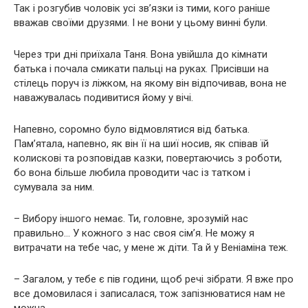
Так і розгубив чоловік усі зв’язки із тими, кого раніше
вважав своїми друзями. І не вони у цьому винні були.
Через три дні приїхала Таня. Вона увійшла до кімнати
батька і почала смикати пальці на руках. Присівши на
стілець поруч із ліжком, на якому він відпочивав, вона не
наважувалась подивитися йому у вічі.
Напевно, соромно було відмовлятися від батька.
Пам’ятала, напевно, як він її на шиї носив, як співав їй
колискові та розповідав казки, повертаючись з роботи,
бо вона більше любила проводити час із татком і
сумувала за ним.
– Вибору іншого немає. Ти, головне, зрозумій нас
правильно… У кожного з нас своя сім’я. Не можу я
витрачати на тебе час, у мене ж діти. Та й у Веніаміна теж.
– Загалом, у тебе є пів години, щоб речі зібрати. Я вже про
все домовилася і записалася, тож запізнюватися нам не