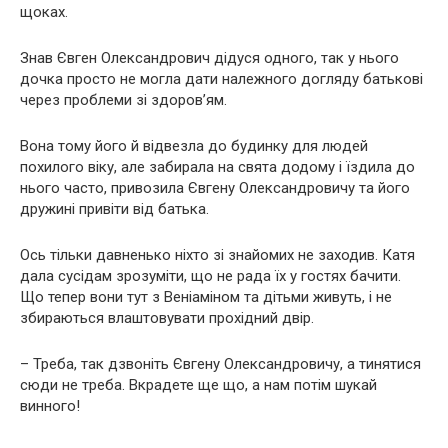
щоках.
Знав Євген Олександрович дідуся одного, так у нього
дочка просто не могла дати належного догляду батькові
через проблеми зі здоров’ям.
Вона тому його й відвезла до будинку для людей
похилого віку, але забирала на свята додому і їздила до
нього часто, привозила Євгену Олександровичу та його
дружині привіти від батька.
Ось тільки давненько ніхто зі знайомих не заходив. Катя
дала сусідам зрозуміти, що не рада їх у гостях бачити.
Що тепер вони тут з Веніаміном та дітьми живуть, і не
збираються влаштовувати прохідний двір.
– Треба, так дзвоніть Євгену Олександровичу, а тинятися
сюди не треба. Вкрадете ще що, а нам потім шукай
винного!