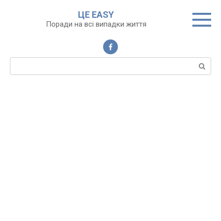
Перейти
ЦЕ EASY
до
Поради на всі випадки життя
вмісту
Пошук: