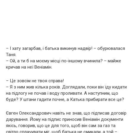
– І хату загарбав, і батька викинув надвір! – обурювалася
Таня.
– Ой, а ти б на моєму місці по-іншому вчинила? – майже
кричав на неї Веніамін.
– Це зовсім не твоя справа!
– Я з ним жив кілька років. Доглядали, поки він їду кидати
на підлогу не почав і воду проливати. А наступним, що
буде? У штани гадити почне, а Катька прибирати все це?
Євген Олександрович навіть не знав, що підписав договір
дарування. Йому на підпис приносив Веніамін документи
якісь, говорив, що це для того, щоб він сам за газ та
світло сплачувати міг, щоб батька не смикали, а той –