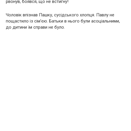
рвонув, боявся, що не встигну!
Чоловік впізнав Пашку, сусідського хлопця. Павлу не
пощастило із сім’єю. Батьки в нього були асоціальними,
до дитини їм справи не було.