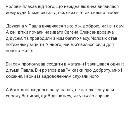
Чоловік плакав від того, що нерідна людина виявилася
йому куди ближчою за дітей, яких він так сильно любив.
Дружина у Павла виявилася такою ж доброю, як і він сам.
А їхні дітки почали називати Євгена Олександровича
дідусем, та проводили з ним багато часу. Чоловік став
потихеньку міцніти. У нього, наче, з’явилися сили для
нового життя.
Він сам пропонував сходити в магазин і залишався один із
дітьми Павла. Він розповідав їм казки про доброту, мир і
кохання, і вони із задоволенням слухали його.
А його діти, жодного разу, навіть, не зателефонували
своєму батькові, щоб дізнатися, як у нього справи!