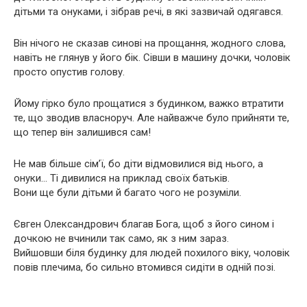
дітьми та онуками, і зібрав речі, в які зазвичай одягався.
Він нічого не сказав синові на прощання, жодного слова,
навіть не глянув у його бік. Сівши в машину дочки, чоловік
просто опустив голову.
Йому гірко було прощатися з будинком, важко втратити
те, що зводив власноруч. Але найважче було прийняти те,
що тепер він залишився сам!
Не мав більше сім’ї, бо діти відмовилися від нього, а
онуки… Ті дивилися на приклад своїх батьків.
Вони ще були дітьми й багато чого не розуміли.
Євген Олександрович благав Бога, щоб з його сином і
дочкою не вчинили так само, як з ним зараз.
Вийшовши біля будинку для людей похилого віку, чоловік
повів плечима, бо сильно втомився сидіти в одній позі.