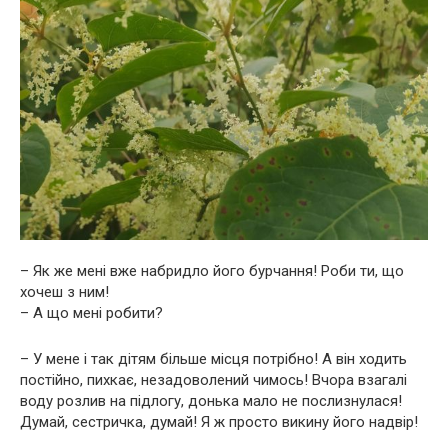
– Як же мені вже набридло його бурчання! Роби ти, що
хочеш з ним!
– А що мені робити?
– У мене і так дітям більше місця потрібно! А він ходить
постійно, пихкає, незадоволений чимось! Вчора взагалі
воду розлив на підлогу, донька мало не послизнулася!
Думай, сестричка, думай! Я ж просто викину його надвір!