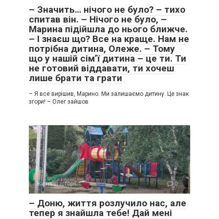
– Значить… нічого не було? – тихо
спитав він. – Нічого не було, –
Марина підійшла до нього ближче.
– І знаєш що? Все на краще. Нам не
потрібна дитина, Олеже. – Тому
що у нашій сім’ї дитина – це ти. Ти
не готовий віддавати, ти хочеш
лише брати та грати
– Я все вирішив, Марино. Ми залишаємо дитину. Це знак
згори! – Олег зайшов
Життєві історії
0
– Доню, життя розлучило нас, але
тепер я знайшла тебе! Дай мені