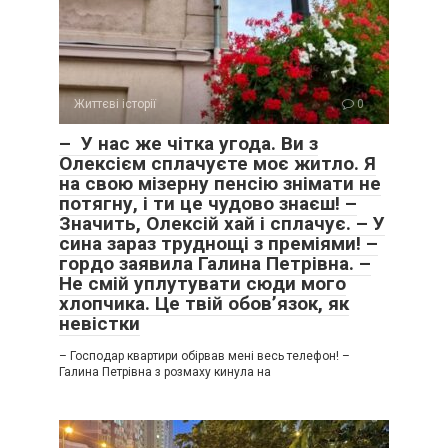
Життєві історії
0
– У нас же чітка угода. Ви з
Олексієм сплачуєте моє житло. Я
на свою мізерну пенсію знімати не
потягну, і ти це чудово знаєш! –
Значить, Олексій хай і сплачує. – У
сина зараз труднощі з преміями! –
гордо заявила Галина Петрівна. –
Не смій уплутувати сюди мого
хлопчика. Це твій обов’язок, як
невістки
– Господар квартири обірвав мені весь телефон! –
Галина Петрівна з розмаху кинула на