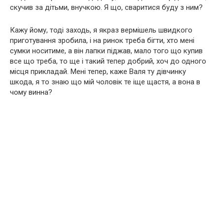
скучив за дітьми, внучкою. Я що, сваритися буду з ним?
Кажу йому, тоді заходь, я якраз вермішель швидкого
приготування зробила, і на ринок треба бігти, хто мені
сумки носитиме, а він лапки піджав, мало того що купив
все що треба, то ще і такий тепер добрий, хоч до одного
місця прикладай. Мені тепер, каже Валя ту дівчинку
шкода, я то знаю що мій чоловік те іще щастя, а вона в
чому винна?