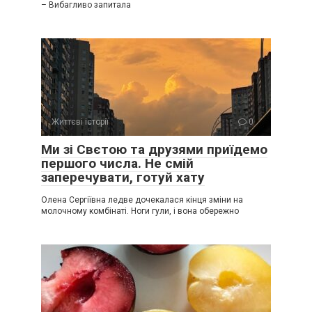
– Вибагливо запитала
Життєві історії
0
Ми зі Свєтою та друзями приїдемо
першого числа. Не смій
заперечувати, готуй хату
Олена Сергіївна ледве дочекалася кінця зміни на
молочному комбінаті. Ноги гули, і вона обережно