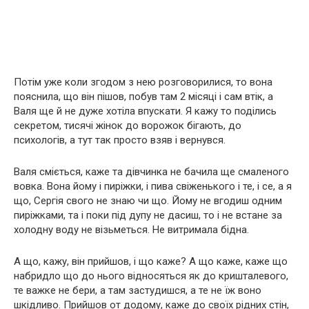
Потім уже коли згодом з нею розговорилися, то вона
пояснила, що він пішов, побув там 2 місяці і сам втік, а
Валя ще й не дуже хотіла впускати. Я кажу то поділись
секретом, тисячі жінок до ворожок бігають, до
психологів, а тут так просто взяв і вернувся.
Валя сміється, каже та дівчинка не бачила ще смаленого
вовка. Вона йому і пиріжки, і пива свіженького і те, і се, а я
що, Сергія свого не знаю чи що. Йому не вгодиш одним
пиріжками, та і поки під дупу не дасиш, то і не встане за
холодну воду не візьметься. Не витримала бідна.
А що, кажу, він прийшов, і що каже? А що каже, каже що
набридло що до нього відносяться як до кришталевого,
те важке не бери, а там застудишся, а те не їж воно
шкідливо. Прийшов от додому, каже до своїх рідних стін,