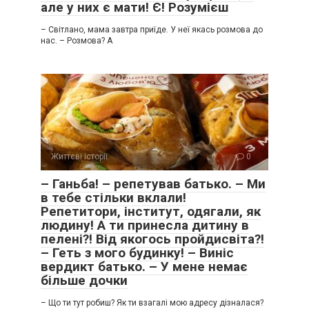
але у них є мати! Є! Розумієш
– Світлано, мама завтра приїде. У неї якась розмова до
нас. – Розмова? А
Життєві історії
0
– Ганьба! – репетував батько. – Ми
в тебе стільки вклали!
Репетитори, інститут, одягали, як
людину! А ти принесла дитину в
пелені?! Від якогось пройдисвіта?!
– Геть з мого будинку! – Виніс
вердикт батько. – У мене немає
більше дочки
– Що ти тут робиш? Як ти взагалі мою адресу дізналася?