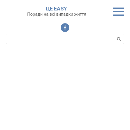
Перейти
ЦЕ EASY
до
Поради на всі випадки життя
вмісту
Пошук: