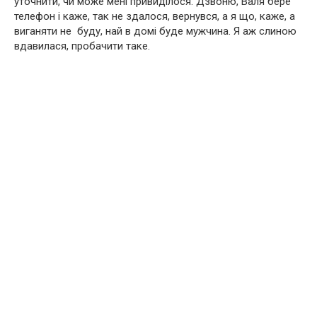
уточнити, чи може мені привиділося. Дзвоню, Валя бере
телефон і каже, так не здалося, вернувся, а я що, каже, а
виганяти не буду, най в домі буде мужчина. Я аж слиною
вдавилася, пробачити таке.