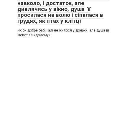
навколо, і достаток, але
дивлячись у вікно, душа її
просилася на волю і сіпалася в
грудях, як птах у клітці
Як би добре бабі Галі не жилося у доньки, але душа їй
шепотіла «додому».