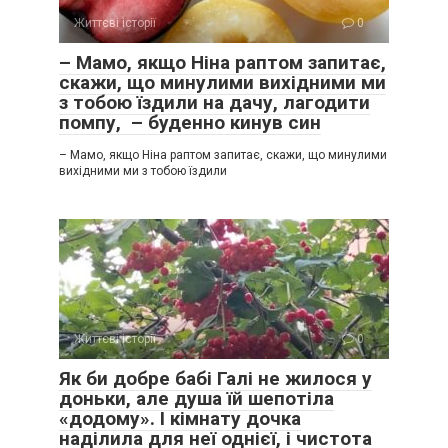
Життєві історії
0
– Мамо, якщо Ніна раптом запитає,
скажи, що минулими вихідними ми
з тобою їздили на дачу, лагодити
помпу, – буденно кинув син
– Мамо, якщо Ніна раптом запитає, скажи, що минулими
вихідними ми з тобою їздили
Життєві історії
0
Як би добре бабі Галі не жилося у
доньки, але душа їй шепотіла
«додому». І кімнату дочка
наділила для неї однієї, і чистота