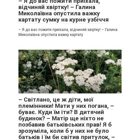
– Я до вас пожити приїхала,
відчиняй хвіртку! – Галина
Миколаївна опустила важку
картату сумку на курне узбіччя
– Я до вас пожити приїхала, відчиняй хвіртку! – Галина
Миколаївна опустила важку картату
Життєві історії
0
– Світлано, це ж діти, мої
племінники! Мати у них погана, –
буває. Куди їм іти? В дитячий
будинок? – Матір ще ніхто не
позбавив батьківських прав! Я б
зрозуміла, коли б у них не було
батьків і їм би світив притулок, –