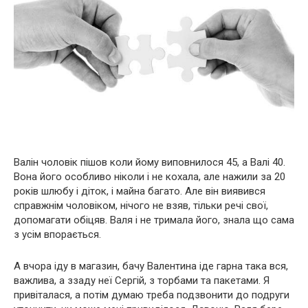
Валін чоловік пішов коли йому виповнилося 45, а Валі 40.
Вона його особливо ніколи і не кохала, але нажили за 20
років шлюбу і діток, і майна багато. Але він виявився
справжнім чоловіком, нічого не взяв, тільки речі свої,
допомагати обіцяв. Валя і не тримала його, знала що сама
з усім впорається.
А вчора іду в магазин, бачу Валентина іде гарна така вся,
важлива, а ззаду неї Сергій, з торбами та пакетами. Я
привіталася, а потім думаю треба подзвонити до подруги