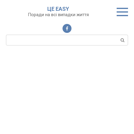
Перейти
ЦЕ EASY
до
Поради на всі випадки життя
вмісту
Пошук: