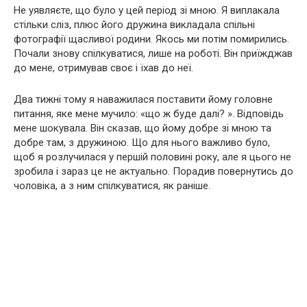
Не уявляєте, що було у цей період зі мною. Я виплакала
стільки сліз, плюс його дружина викладала спільні
фотографії щасливої ​​родини. Якось ми потім помирились.
Почали знову спілкуватися, лише на роботі. Він приїжджав
до мене, отримував своє і їхав до неї.
Два тижні тому я наважилася поставити йому головне
питання, яке мене мучило: «що ж буде далі? ». Відповідь
мене шокувала. Він сказав, що йому добре зі мною та
добре там, з дружиною. Що для нього важливо було,
щоб я розлучилася у першій половині року, але я цього не
зробила і зараз це не актуально. Порадив повернутись до
чоловіка, а з ним спілкуватися, як раніше.