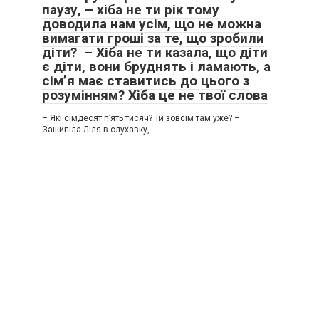
паузу, – хіба не ти рік тому
доводила нам усім, що не можна
вимагати гроші за те, що зробили
діти? – Хіба не ти казала, що діти
є діти, вони бруднять і ламають, а
сім’я має ставитись до цього з
розумінням? Хіба це не твої слова
– Які сімдесят п’ять тисяч? Ти зовсім там уже? –
Зашипіла Ліля в слухавку,