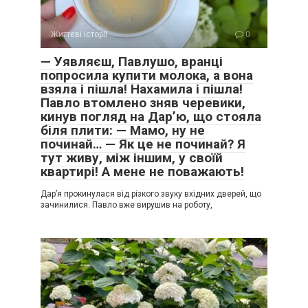
Життєві історії
0
— Уявляєш, Павлушо, вранці
попросила купити молока, а вона
взяла і пішла! Нахамила і пішла!
Павло втомлено зняв черевики,
кинув погляд на Дар’ю, що стояла
біля плити: — Мамо, ну не
починай… — Як це не починай? Я
тут живу, між іншим, у своїй
квартирі! А мене не поважають!
Дар’я прокинулася від різкого звуку вхідних дверей, що
зачинилися. Павло вже вирушив на роботу,