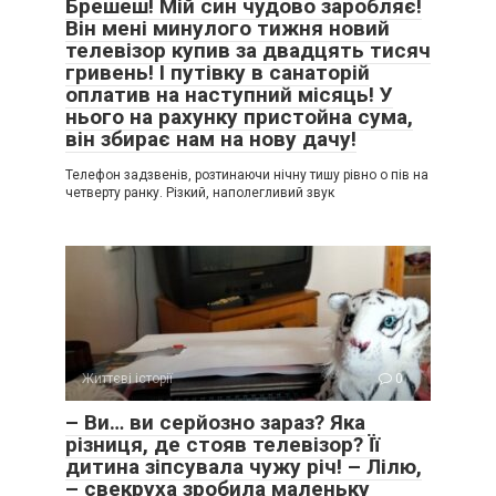
Брешеш! Мій син чудово заробляє!
Він мені минулого тижня новий
телевізор купив за двадцять тисяч
гривень! І путівку в санаторій
оплатив на наступний місяць! У
нього на рахунку пристойна сума,
він збирає нам на нову дачу!
Телефон задзвенів, розтинаючи нічну тишу рівно о пів на
четверту ранку. Різкий, наполегливий звук
Життєві історії
0
– Ви… ви серйозно зараз? Яка
різниця, де стояв телевізор? Її
дитина зіпсувала чужу річ! – Лілю,
– свекруха зробила маленьку