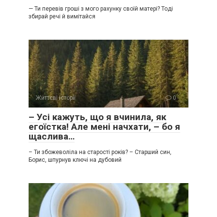
— Ти перевів гроші з мого рахунку своїй матері? Тоді
збирай речі й вимітайся
Життєві історії
0
– Усі кажуть, що я вчинила, як
егоїстка! Але мені начхати, – бо я
щаслива…
– Ти збожеволіла на старості років? – Старший син,
Борис, шпурнув ключі на дубовий