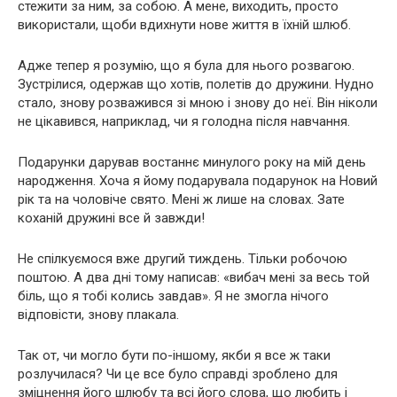
стежити за ним, за собою. А мене, виходить, просто
використали, щоби вдихнути нове життя в їхній шлюб.
Адже тепер я розумію, що я була для нього розвагою.
Зустрілися, одержав що хотів, полетів до дружини. Нудно
стало, знову розважився зі мною і знову до неї. Він ніколи
не цікавився, наприклад, чи я голодна після навчання.
Подарунки дарував востаннє минулого року на мій день
народження. Хоча я йому подарувала подарунок на Новий
рік та на чоловіче свято. Мені ж лише на словах. Зате
коханій дружині все й завжди!
Не спілкуємося вже другий тиждень. Тільки робочою
поштою. А два дні тому написав: «вибач мені за весь той
біль, що я тобі колись завдав». Я не змогла нічого
відповісти, знову плакала.
Так от, чи могло бути по-іншому, якби я все ж таки
розлучилася? Чи це все було справді зроблено для
зміцнення його шлюбу та всі його слова, що любить і