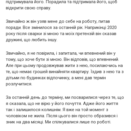
підтримувала його. Порадила та підтримала його, щоб
відкрити свою справу.
Звичайно ж він узяв мене до себе на роботу, питав
поради. Все змінилося за останній рік. Наприкінці 2020
року після сварки зі мною та моїх претензій він сказав
дружині, що любить іншу.
Звичайно, я не повірила, і запитала, чи впевнений він у
тому, що хоче бути зі мною. Він відповів, що впевнений.
Але при цьому продовжував жити з нею, посилаючись на
те, що немає грошей винайняти квартиру. Їздив з нею та з
дітьми по будинках відпочинку, а мені дав термін
розлучитися.
За останній день до терміну, ми посварилися через те, що
я сказала, що не вірю у його почуття. Адже його життя
так і залишилося колишнім. Я вже на той момент з
чоловіком не жила. Після цього він просто образився і
зник на два місяці. Ми спілкувалися лише по роботі.