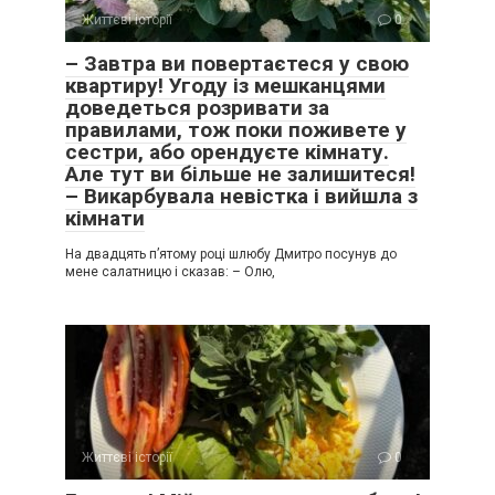
Життєві історії
0
– Завтра ви повертаєтеся у свою
квартиру! Угоду із мешканцями
доведеться розривати за
правилами, тож поки поживете у
сестри, або орендуєте кімнату.
Але тут ви більше не залишитеся!
– Викарбувала невістка і вийшла з
кімнати
На двадцять п’ятому році шлюбу Дмитро посунув до
мене салатницю і сказав: – Олю,
Життєві історії
0