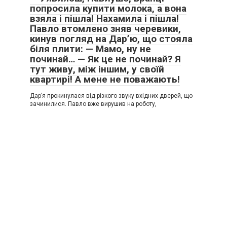
попросила купити молока, а вона
взяла і пішла! Нахамила і пішла!
Павло втомлено зняв черевики,
кинув погляд на Дар’ю, що стояла
біля плити: — Мамо, ну не
починай… — Як це не починай? Я
тут живу, між іншим, у своїй
квартирі! А мене не поважають!
Дар’я прокинулася від різкого звуку вхідних дверей, що
зачинилися. Павло вже вирушив на роботу,