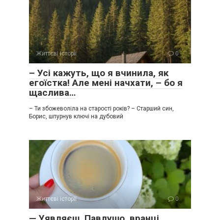
Життєві історії
0
– Усі кажуть, що я вчинила, як
егоїстка! Але мені начхати, – бо я
щаслива…
– Ти збожеволіла на старості років? – Старший син,
Борис, шпурнув ключі на дубовий
Життєві історії
0
— Уявляєш, Павлушо, вранці