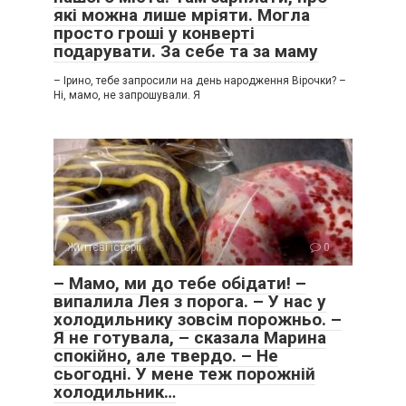
які можна лише мріяти. Могла
просто гроші у конверті
подарувати. За себе та за маму
– Ірино, тебе запросили на день народження Вірочки? –
Ні, мамо, не запрошували. Я
Життєві історії
0
– Мамо, ми до тебе обідати! –
випалила Лея з порога. – У нас у
холодильнику зовсім порожньо. –
Я не готувала, – сказала Марина
спокійно, але твердо. – Не
сьогодні. У мене теж порожній
холодильник…