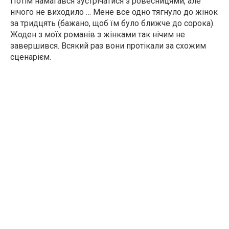
Потім намагався зустрічатися з ровесницями, але
нічого не виходило … Мене все одно тягнуло до жінок
за тридцять (бажано, щоб їм було ближче до сорока).
Жоден з моїх романів з жінками так нічим не
завершився. Всякий раз вони протікали за схожим
сценарієм.