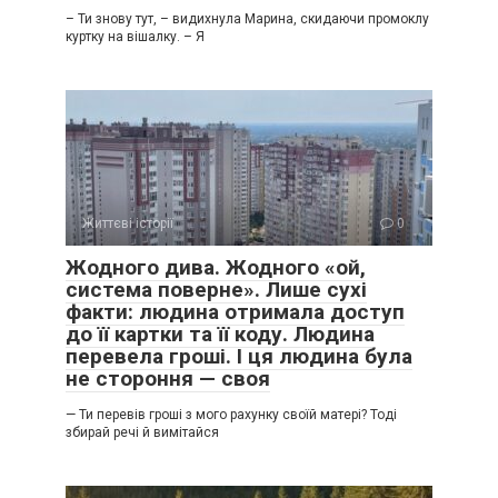
– Ти знову тут, – видихнула Марина, скидаючи промоклу
куртку на вішалку. – Я
Життєві історії
0
Жодного дива. Жодного «ой,
система поверне». Лише сухі
факти: людина отримала доступ
до її картки та її коду. Людина
перевела гроші. І ця людина була
не стороння — своя
— Ти перевів гроші з мого рахунку своїй матері? Тоді
збирай речі й вимітайся