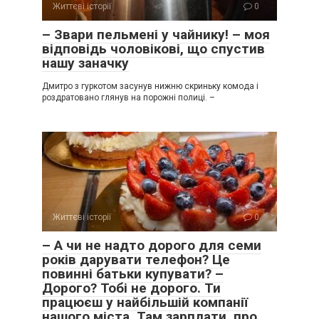
Життєві історії
0
– Звари пельмені у чайнику! – моя
відповідь чоловікові, що спустив
нашу заначку
Дмитро з гуркотом засунув нижню скриньку комода і
роздратовано глянув на порожні полиці. –
Життєві історії
0
– А чи не надто дорого для семи
років дарувати телефон? Це
повинні батьки купувати? –
Дорого? Тобі не дорого. Ти
працюєш у найбільшій компанії
нашого міста. Там зарплати, про