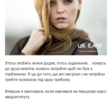
Хтось любить жінок рудих, хтось худеньких … комусь
до душі азіатки, комусь потрібно щоб ніс був з
горбинкою. Я це до того, що всі ми різні і не потрібно
гребти чоловіків під одну гребінку.
Вперше я закохався, коли навчався на першому курсі
медінституту.