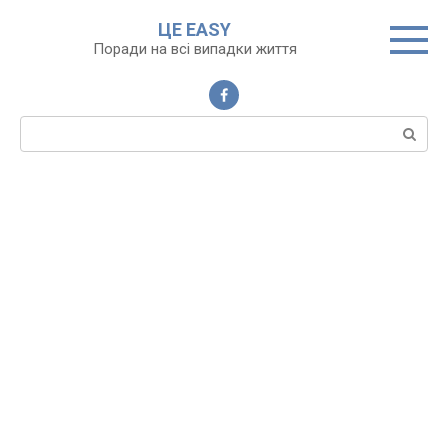
Перейти
ЦЕ EASY
до
Поради на всі випадки життя
вмісту
Пошук: