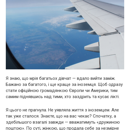
Я знаю, що мрія багатьох дівчат — вдало вийти заміж.
Бажано за багатого, і ще краще за іноземця. Щоб одразу
стати офіційною громадянкою Європи чи Америки, тим
самим піднявшись над тими, хто заздрить та кусає лікті.
Я цього не прагнула. Не уявляла життя з іноземцем. Але
так уже сталося. Знаєте, що на вас чекає? Спочатку, а
здебільшого взагалі завжди — вважатимуть «дружиною
поштою». По суті, жінкою, що продала себе за незмірне