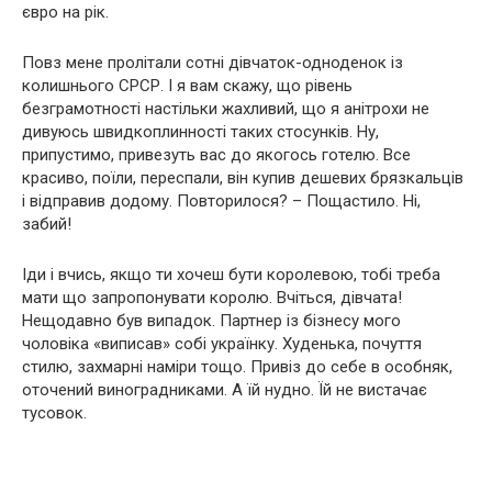
євро на рік.
Повз мене пролітали сотні дівчаток-одноденок із
колишнього СРСР. І я вам скажу, що рівень
безграмотності настільки жахливий, що я анітрохи не
дивуюсь швидкоплинності таких стосунків. Ну,
припустимо, привезуть вас до якогось готелю. Все
красиво, поїли, переспали, він купив дешевих брязкальців
і відправив додому. Повторилося? – Пощастило. Ні,
забий!
Іди і вчись, якщо ти хочеш бути королевою, тобі треба
мати що запропонувати королю. Вчіться, дівчата!
Нещодавно був випадок. Партнер із бізнесу мого
чоловіка «виписав» собі українку. Худенька, почуття
стилю, захмарні наміри тощо. Привіз до себе в особняк,
оточений виноградниками. А їй нудно. Їй не вистачає
тусовок.