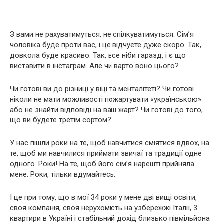
З вами не рахуватимуться, не спілкуватимуться. Сім’я
чоловіка буде проти вас, і це відчуєте дуже скоро. Так,
довкола буде красиво. Так, все ніби гаразд, і є що
виставити в інстаграм. Але чи варто воно цього?
Чи готові ви до різниці у віці та менталітеті? Чи готові
ніколи не мати можливості пожартувати «українською»
або не знайти відповіді на ваш жарт? Чи готові до того,
що ви будете третім сортом?
У нас пішли роки на те, щоб навчитися сміятися вдвох, на
те, щоб ми навчилися приймати звичаї та традиції одне
одного. Роки! На те, щоб його сім’я нарешті прийняла
мене. Роки, тільки вдумайтесь.
І це при тому, що в мої 34 роки у мене дві вищі освіти,
своя компанія, своя нерухомість на узбережжі Італії, 3
квартири в Україні і стабільний дохід близько півмільйона