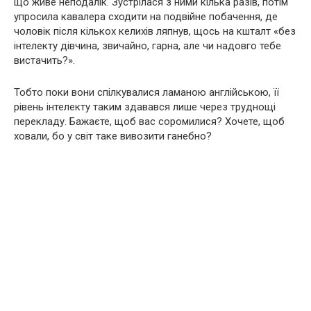
що живе неподалік. Зустрілася з ними кілька разів, потім
упросила кавалера сходити на подвійне побачення, де
чоловік після кількох келихів ляпнув, щось на кшталт «без
інтелекту дівчина, звичайно, гарна, але чи надовго тебе
вистачить?».
Тобто поки вони спілкувалися ламаною англійською, її
рівень інтелекту таким здавався лише через труднощі
перекладу. Бажаєте, щоб вас соромилися? Хочете, щоб
ховали, бо у світ таке вивозити ганебно?