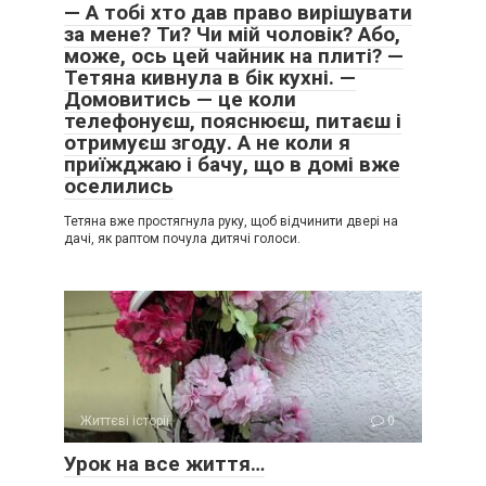
— А тобі хто дав право вирішувати
за мене? Ти? Чи мій чоловік? Або,
може, ось цей чайник на плиті? —
Тетяна кивнула в бік кухні. —
Домовитись — це коли
телефонуєш, пояснюєш, питаєш і
отримуєш згоду. А не коли я
приїжджаю і бачу, що в домі вже
оселились
Тетяна вже простягнула руку, щоб відчинити двері на
дачі, як раптом почула дитячі голоси.
Життєві історії
0
Урок на все життя…