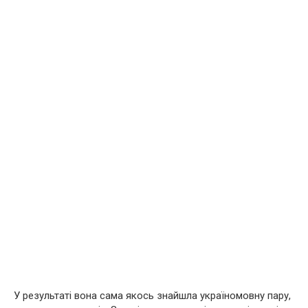
У результаті вона сама якось знайшла україномовну пару,