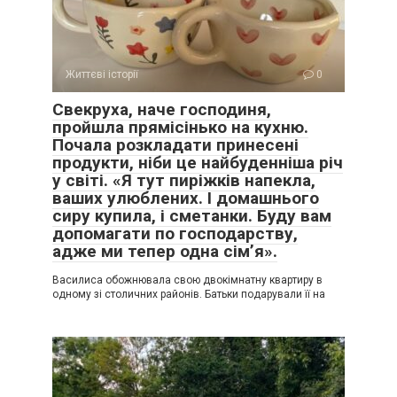
Життєві історії
0
Свекруха, наче господиня,
пройшла прямісінько на кухню.
Почала розкладати принесені
продукти, ніби це найбуденніша річ
у світі. «Я тут пиріжків напекла,
ваших улюблених. І домашнього
сиру купила, і сметанки. Буду вам
допомагати по господарству,
адже ми тепер одна сім’я».
Василиса обожнювала свою двокімнатну квартиру в
одному зі столичних районів. Батьки подарували її на