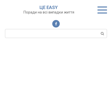
Перейти
ЦЕ EASY
до
Поради на всі випадки життя
вмісту
Пошук: