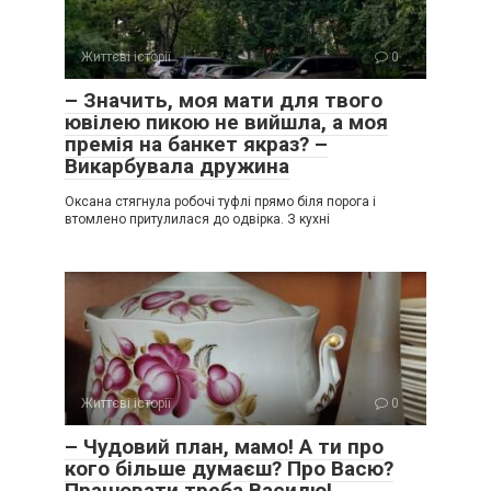
Життєві історії
0
– Значить, моя мати для твого
ювілею пикою не вийшла, а моя
премія на банкет якраз? –
Викарбувала дружина
Оксана стягнула робочі туфлі прямо біля порога і
втомлено притулилася до одвірка. З кухні
Життєві історії
0
– Чудовий план, мамо! А ти про
кого більше думаєш? Про Васю?
Працювати треба Василю!