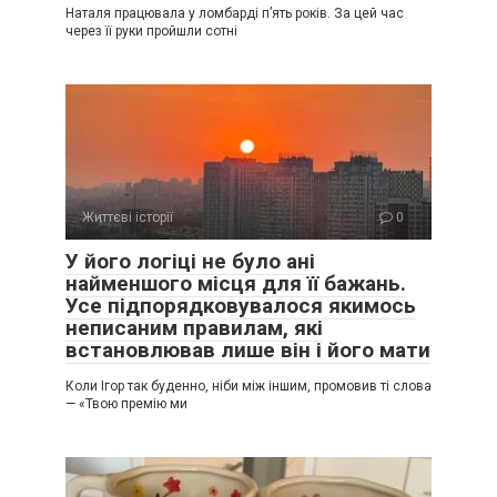
Наталя працювала у ломбарді п’ять років. За цей час
через її руки пройшли сотні
Життєві історії
0
У його логіці не було ані
найменшого місця для її бажань.
Усе підпорядковувалося якимось
неписаним правилам, які
встановлював лише він і його мати
Коли Ігор так буденно, ніби між іншим, промовив ті слова
— «Твою премію ми