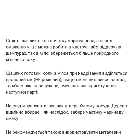
Соліть шашлик не на початку маринування, а перед
смаженням, це можна робити в каструлі або відразу на
шампурах, так в м’ясі збережеться більше природного
м’ясного соку.
Шашлик готовий, коли з м’яса при надрізання виділяється
прозорий сік (НЕ рожевий), якщо сік не виділився взагалі,
то м’ясо вже пересушене, зменшіть час приготування
наступної партії.
Не слід маринувати шашлик в дерев’яному посуді. Дерево
відмінно вбирає, і як наслідок, забере частину маринаду і
смаку.
Не рекомендується також використовувати металевий