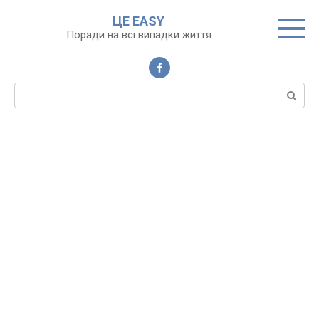
Перейти
ЦЕ EASY
до
Поради на всі випадки життя
вмісту
Пошук: