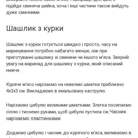
підійде свиняча шийка, хоча і інші частини також вийдуть
дуже смачними.
Шашлик з курки
Шашлик з курки готується швидко і просто, часу на
маринування потрібно набагато менше, ніж при
приготуванні шашлику зі свинини чи іншого м’яса. Зверній
увагу на маринад для шашлику з курки, який описаний
нижче.
Куряче м’ясо нарізаємо на невеликі шматки приблизно
4х3х3 см. Викладаємо в емальовану каструлю.
Нарізаємо цибулю великими шматками. Злегка посипаємо
Часник
сіллю і тиснемо руками, щоб цибуля пустила сік.
нарізаємо пластинками.
Додаємо цибулю і часник до курячого м’яса, виливаємо в