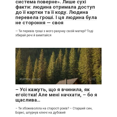
система поверне». Лише сухі
факти: людина отримала доступ
до її картки та її коду. Людина
перевела гроші. І ця людина була
не стороння — своя
— Ти перевів гроші з мого рахунку своїй матері? Тоді
збирай речі й вимітайся
Життєві історії
0
– Усі кажуть, що я вчинила, як
егоїстка! Але мені начхати, – бо я
щаслива…
– Ти збожеволіла на старості років? – Старший син,
Борис, шпурнув ключі на дубовий