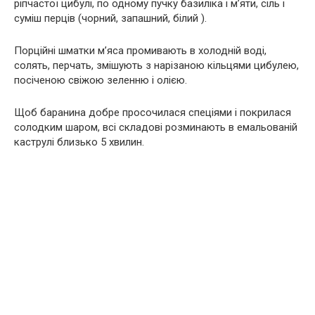
ріпчастої цибулі, по одному пучку базиліка і м’яти, сіль і
суміш перців (чорний, запашний, білий ).
Порційні шматки м’яса промивають в холодній воді,
солять, перчать, змішують з нарізаною кільцями цибулею,
посіченою свіжою зеленню і олією.
Щоб баранина добре просочилася спеціями і покрилася
солодким шаром, всі складові розминають в емальованій
каструлі близько 5 хвилин.