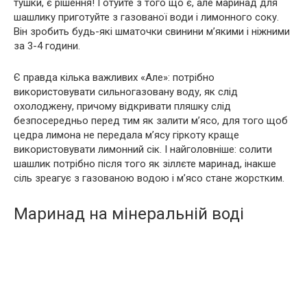
тушки, є рішення! Готуйте з того що є, але маринад для
шашлику приготуйте з газованої води і лимонного соку.
Він зробить будь-які шматочки свинини м’якими і ніжними
за 3-4 години.
Є правда кілька важливих «Але»: потрібно
використовувати сильногазовану воду, як слід
охолоджену, причому відкривати пляшку слід
безпосередньо перед тим як залити м’ясо, для того щоб
цедра лимона не передала м’ясу гіркоту краще
використовувати лимонний сік. І найголовніше: солити
шашлик потрібно після того як зіллєте маринад, інакше
сіль зреагує з газованою водою і м’ясо стане жорстким.
Маринад на мінеральній воді