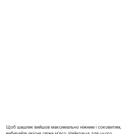
Щоб шашлик вийшов максимально ніжним і соковитим,
вибирайте якісне свіже м’ясо. Найкраще для цього