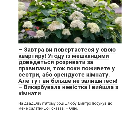
Життєві історії
0
– Завтра ви повертаєтеся у свою
квартиру! Угоду із мешканцями
доведеться розривати за
правилами, тож поки поживете у
сестри, або орендуєте кімнату.
Але тут ви більше не залишитеся!
– Викарбувала невістка і вийшла з
кімнати
На двадцять п’ятому році шлюбу Дмитро посунув до
мене салатницю і сказав: – Олю,