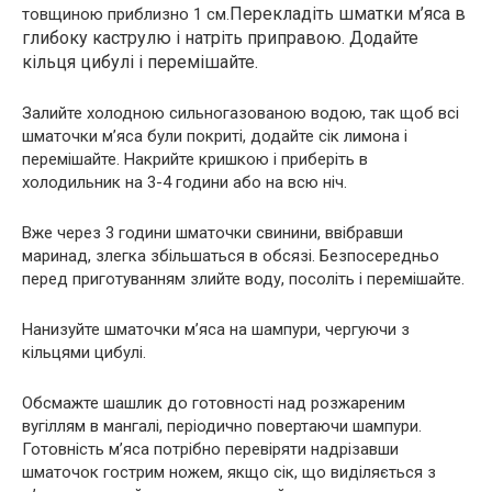
Перекладіть шматки м’яса в
товщиною приблизно 1 см.
глибоку каструлю і натріть приправою. Додайте
кільця цибулі і перемішайте.
Залийте холодною сильногазованою водою, так щоб всі
шматочки м’яса були покриті, додайте сік лимона і
перемішайте. Накрийте кришкою і приберіть в
холодильник на 3-4 години або на всю ніч.
Вже через 3 години шматочки свинини, ввібравши
маринад, злегка збільшаться в обсязі. Безпосередньо
перед приготуванням злийте воду, посоліть і перемішайте.
Нанизуйте шматочки м’яса на шампури, чергуючи з
кільцями цибулі.
Обсмажте шашлик до готовності над розжареним
вугіллям в мангалі, періодично повертаючи шампури.
Готовність м’яса потрібно перевіряти надрізавши
шматочок гострим ножем, якщо сік, що виділяється з