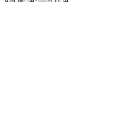
м’яса, прозорий – шашлик готовий.