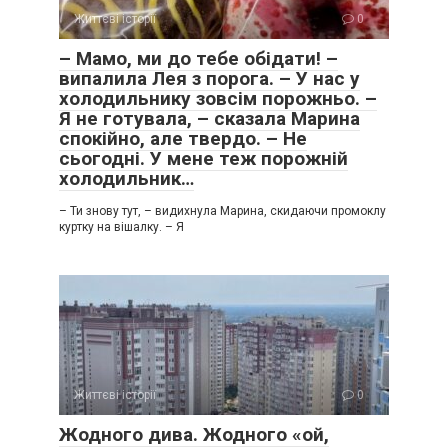
Життєві історії
0
– Мамо, ми до тебе обідати! –
випалила Лея з порога. – У нас у
холодильнику зовсім порожньо. –
Я не готувала, – сказала Марина
спокійно, але твердо. – Не
сьогодні. У мене теж порожній
холодильник…
– Ти знову тут, – видихнула Марина, скидаючи промоклу
куртку на вішалку. – Я
Життєві історії
0
Жодного дива. Жодного «ой,