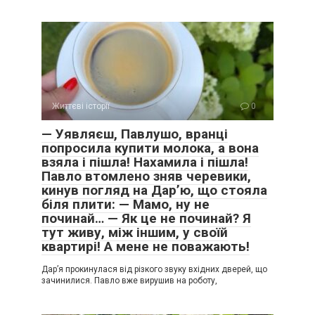
Життєві історії
0
— Уявляєш, Павлушо, вранці
попросила купити молока, а вона
взяла і пішла! Нахамила і пішла!
Павло втомлено зняв черевики,
кинув погляд на Дар’ю, що стояла
біля плити: — Мамо, ну не
починай… — Як це не починай? Я
тут живу, між іншим, у своїй
квартирі! А мене не поважають!
Дар’я прокинулася від різкого звуку вхідних дверей, що
зачинилися. Павло вже вирушив на роботу,