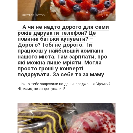
Життєві історії
0
– А чи не надто дорого для семи
років дарувати телефон? Це
повинні батьки купувати? –
Дорого? Тобі не дорого. Ти
працюєш у найбільшій компанії
нашого міста. Там зарплати, про
які можна лише мріяти. Могла
просто гроші у конверті
подарувати. За себе та за маму
– Ірино, тебе запросили на день народження Вірочки? –
Ні, мамо, не запрошували. Я