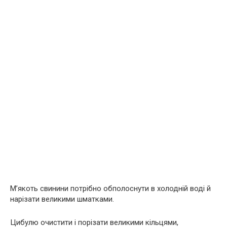
М’якоть свинини потрібно обполоснути в холодній воді й
нарізати великими шматками.
Цибулю очистити і порізати великими кільцями,