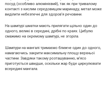
посуд (особливо алюмінієвий), так як при тривалому
контакті з кислим середовищем маринаду, метал може
виділити небезпечні для здоров’я речовини.
На шампурі шматки мають прилягати щільно один до
одного, великі в середині, дрібні по краях. Цибулю
смажимо на окремому шампурі, не згоріла.
Шампури на мангалі тримаємо ближче один до одного,
намагаючись закрити максимальну площу верхньої
частини. Завдяки такому розташуванню, м’ясо
приготується швидше, оскільки жар буде циркулювати
всередині мангала.