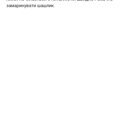
замаринувати шашлик.