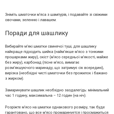
Зніміть шматочки м’яса з шампурів, і подавайте зі свіжими
овочами, зеленню і лавашем.
Поради для шашлику
Вибирайте м’які шматки свинячої туші, для шашлику
найкраще підходить шийка (найм’якше м’ясо з тонкими
прошарками жиру), окіст (м’ясо середньої м’якості, майже
без жиру), карбонад (пісне м’ясо, вимагає
розм’якшуючого маринаду, що затримує сік всередині),
вирізка (необхідні чисті шматочки без прожилок і бажано
з жирком).
Замаринувати шашлик необхідно заздалегідь: мінімальний
час 1 годину, максимальна – 12 годин (на ніч).
Розріжте м’ясо на шматки однакового розміру, так буде
гарантовано, що все м’ясо промаринуется і просмажиться