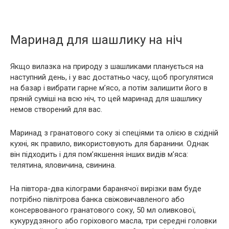
Маринад для шашлику на ніч
Якщо вилазка на природу з шашликами планується на
наступний день, і у вас достатньо часу, щоб прогулятися
на базар і вибрати гарне м’ясо, а потім залишити його в
пряній суміші на всю ніч, то цей маринад для шашлику
немов створений для вас.
Маринад з гранатового соку зі спеціями та олією в східній
кухні, як правило, використовують для баранини. Однак
він підходить і для пом’якшення інших видів м’яса:
телятина, яловичина, свинина.
На півтора-два кілограми баранячої вирізки вам буде
потрібно півлітрова банка свіжовичавленого або
консервованого гранатового соку, 50 мл оливкової,
кукурудзяного або горіхового масла, три середні головки