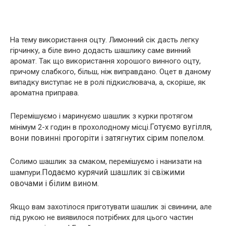
На тему використання оцту. Лимонний сік дасть легку
гірчинку, а біле вино додасть шашлику саме винний
аромат. Так що використання хорошого винного оцту,
причому слабкого, більш, ніж виправдано. Оцет в даному
випадку виступає не в ролі підкислювача, а, скоріше, як
ароматна приправа.
Перемішуємо і маринуємо шашлик з курки протягом
Готуємо вугілля,
мінімум 2-х годин в прохолодному місці.
вони повинні прогоріти і затягнутих сірим попелом.
Солимо шашлик за смаком, перемішуємо і нанизати на
Подаємо курячий шашлик зі свіжими
шампури.
овочами і білим вином.
Якщо вам захотілося приготувати шашлик зі свинини, але
під рукою не виявилося потрібних для цього частин