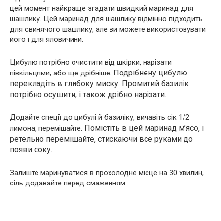
цей момент найкраще згадати швидкий маринад для
шашлику. Цей маринад для шашлику відмінно підходить
для свинячого шашлику, але ви можете використовувати
його і для яловичини.
Цибулю потрібно очистити від шкірки, нарізати
Подрібнену цибулю
півкільцями, або ще дрібніше.
перекладіть в глибоку миску. Промитий базилік
потрібно осушити, і також дрібно нарізати.
Додайте спеції до цибулі й базиліку, вичавіть сік 1/2
Помістіть в цей маринад м’ясо, і
лимона, перемішайте.
ретельно перемішайте, стискаючи все руками до
появи соку.
Залиште маринуватися в прохолодне місце на 30 хвилин,
сіль додавайте перед смаженням.