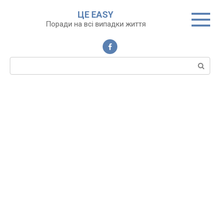
Перейти
ЦЕ EASY
до
Поради на всі випадки життя
вмісту
Пошук: