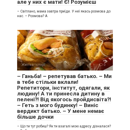
але у них є мати! Є! Розумієш
– Світлано, мама завтра приїде. У неї якась розмова до
нас. – Розмова? А
Життєві історії
0
– Ганьба! – репетував батько. – Ми
в тебе стільки вклали!
Репетитори, інститут, одягали, як
людину! А ти принесла дитину в
пелені?! Від якогось пройдисвіта?!
– Геть з мого будинку! – Виніс
вердикт батько. – У мене немає
більше дочки
– Що ти тут робиш? Як ти взагалі мою адресу дізналася?