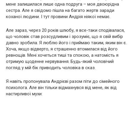
мене залишилася лише одна подруга – моя двоюрідна
сестра. Але я свідомо пішла на багато жертв заради
коханої людини. І тут провини Андрія ніякої немає.
Але зараз, через 20 років шлюбу, я все-таки сподівалася,
що чоловік став розсудливим і зрозуміє, що я свій вибір
давно зробила. Я люблю його і приймаю таким, яким він є.
Хоча, якщо відверто, я страшенно втомилася від його
ревнощів. Мені хочеться тиші та спокою, а натомість я
отримую щоденне нервування. Будь-який чоловічий
погляд у мій бік приводить чоловіка в сказ.
Я навіть пропонувала Андрієві разом піти до сімейного
психолога. Але він тільки відмахнувся від мене, як від
настирливої ​​мухи: