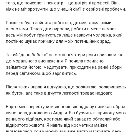
того, що психолог і психіатр – це дві різні професії. Він
ніяк не міг зрозуміти, що у нашій сім’ї є серйозні проблеми.
Раніше я була зайнята роботою, дітьми, домашніми
клопотами. Тепер діти виросли, роботи в мене немає і
весь мій побут ґрунтується лише навкруги чоловіка, який
постійно шукає причину для моїх потенційних зрад.
Такий “день бабака” за останні чотири роки призвів мене
до морального виснаження. Я почала посилено
займатися йогою, медитувати, приходити на ранні збори
перед світанком, щоб зарядитись.
Після таких вправ я відчуваю, що розквітаю, розкриваюсь
як бутон, але таке відчуття легкості триває недовго.
Варто мені переступити як поріг, як відразу виникає образ
вічно незадоволеного Андрія. Він бурчить із приводу мого
раннього підйому, костюма який занадто обтислий або
відкритого живота. Я навіть від косметики майже
відмовилася, хоч у моєму віці вже варто маскувати деякі