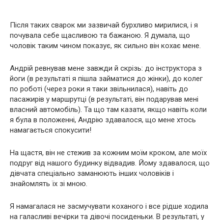
Після таких сварок ми зазвичай бурхливо мирилися, і я
почувала себе щасливою та бажаною. Я думала, що
чоловік таким чином показує, як сильно він кохає мене.
Андрій ревнував мене завжди й скрізь: до інструктора з
йоги (в результаті я пішла займатися до жінки), до колег
по роботі (через роки я таки звільнилася), навіть до
пасажирів у маршрутці (в результаті, він подарував мені
власний автомобіль). Та що там казати, якщо навіть коли
я була в положенні, Андрію здавалося, що мене хтось
намагається спокусити!
На щастя, він не стежив за кожним моїм кроком, але моїх
подруг від нашого будинку відвадив. Йому здавалося, що
дівчата спеціально заманюють інших чоловіків і
знайомлять їх зі мною.
Я намагалася не засмучувати коханого і все рідше ходила
на галасливі вечірки та дівочі посиденьки. В результаті, у