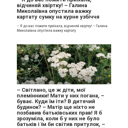
відчиняй хвіртку! – Галина
Миколаївна опустила важку
картату сумку на курне узбіччя
– Я до вас пожити приїхала, відчиняй хвіртку! – Галина
Миколаївна опустила важку картату
Життєві історії
0
– Світлано, це ж діти, мої
племінники! Мати у них погана, –
буває. Куди їм іти? В дитячий
будинок? – Матір ще ніхто не
позбавив батьківських прав! Я б
зрозуміла, коли б у них не було
батьків і їм би світив притулок, –