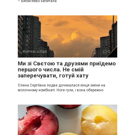
– Вибагливо запитала
Життєві історії
0
Ми зі Свєтою та друзями приїдемо
першого числа. Не смій
заперечувати, готуй хату
Олена Сергіївна ледве дочекалася кінця зміни на
молочному комбінаті. Ноги гули, і вона обережно