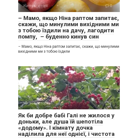
Життєві історії
0
– Мамо, якщо Ніна раптом запитає,
скажи, що минулими вихідними ми
з тобою їздили на дачу, лагодити
помпу, – буденно кинув син
– Мамо, якщо Ніна раптом запитає, скажи, що минулими
вихідними ми з тобою їздили
Життєві історії
0
Як би добре бабі Галі не жилося у
доньки, але душа їй шепотіла
«додому». І кімнату дочка
наділила для неї однієї, і чистота