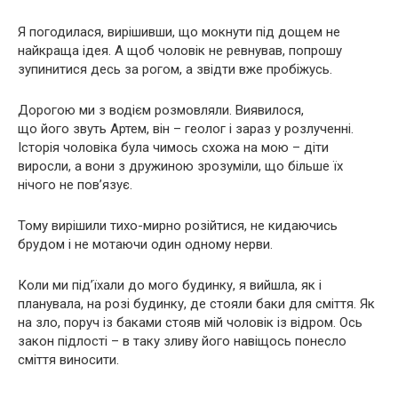
Я погодилася, вирішивши, що мокнути під дощем не
найкраща ідея. А щоб чоловік не ревнував, попрошу
зупинитися десь за рогом, а звідти вже пробіжусь.
Дорогою ми з водієм розмовляли. Виявилося,
що його звуть Артем, він – геолог і зараз у розлученні.
Історія чоловіка була чимось схожа на мою – діти
виросли, а вони з дружиною зрозуміли, що більше їх
нічого не пов’язує.
Тому вирішили тихо-мирно розійтися, не кидаючись
брудом і не мотаючи один одному нерви.
Коли ми під’їхали до мого будинку, я вийшла, як і
планувала, на розі будинку, де стояли баки для сміття. Як
на зло, поруч із баками стояв мій чоловік із відром. Ось
закон підлості – в таку зливу його навіщось понесло
сміття виносити.