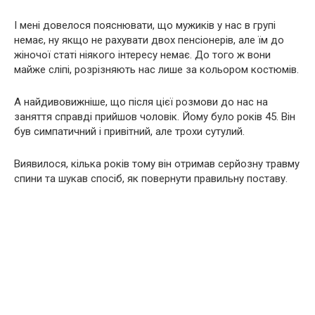
І мені довелося пояснювати, що мужиків у нас в групі
немає, ну якщо не рахувати двох пенсіонерів, але їм до
жіночої статі ніякого інтересу немає. До того ж вони
майже сліпі, розрізняють нас лише за кольором костюмів.
А найдивовижніше, що після цієї розмови до нас на
заняття справді прийшов чоловік. Йому було років 45. Він
був симпатичний і привітний, але трохи сутулий.
Виявилося, кілька років тому він отримав серйозну травму
спини та шукав спосіб, як повернути правильну поставу.