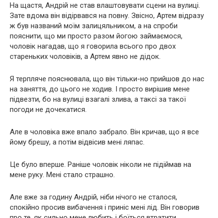
На щастя, Андрій не став влаштовувати сцени на вулиці.
Зате вдома він відірвався на повну. Звісно, Артем відразу
ж був названий моїм залицяльником, а на спроби
пояснити, що ми просто разом йогою займаємося,
чоловік нагадав, що я говорила всього про двох
стареньких чоловіків, а Артем явно не дідок.
Я терпляче пояснювала, що він тільки-но прийшов до нас
на заняття, до цього не ходив. І просто вирішив мене
підвезти, бо на вулиці взагалі злива, а таксі за такої
погоди не дочекатися.
Але в чоловіка вже впало забрало. Він кричав, що я все
йому брешу, а потім відвісив мені ляпас.
Це було вперше. Раніше чоловік ніколи не підіймав на
мене руку. Мені стало страшно.
Але вже за годину Андрій, ніби нічого не сталося,
спокійно просив вибачення і приніс мені лід. Він говорив
про те, як сильно мене любить і боїться втратити.