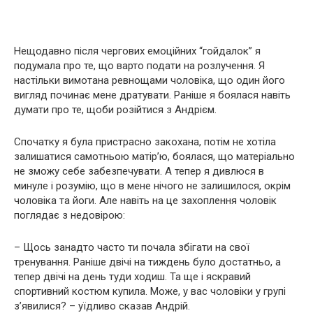
Нещодавно після чергових емоційних “гойдалок” я
подумала про те, що варто подати на розлучення. Я
настільки вимотана ревнощами чоловіка, що один його
вигляд починає мене дратувати. Раніше я боялася навіть
думати про те, щоби розійтися з Андрієм.
Спочатку я була пристрасно закохана, потім не хотіла
залишатися самотньою матір’ю, боялася, що матеріально
не зможу себе забезпечувати. А тепер я дивлюся в
минуле і розумію, що в мене нічого не залишилося, окрім
чоловіка та йоги. Але навіть на це захоплення чоловік
поглядає з недовірою:
– Щось занадто часто ти почала збігати на свої
тренування. Раніше двічі на тиждень було достатньо, а
тепер двічі на день туди ходиш. Та ще і яскравий
спортивний костюм купила. Може, у вас чоловіки у групі
з’явилися? – уїдливо сказав Андрій.