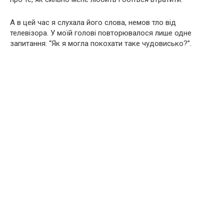
А в цей час я слухала його слова, немов тло від
телевізора. У моїй голові повторювалося лише одне
запитання: “Як я могла покохати таке чудовисько?”.