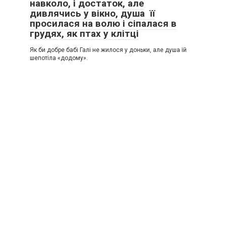
навколо, і достаток, але
дивлячись у вікно, душа її
просилася на волю і сіпалася в
грудях, як птах у клітці
Як би добре бабі Галі не жилося у доньки, але душа їй
шепотіла «додому».