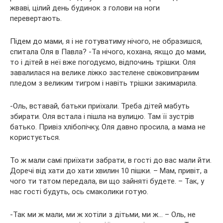
жваві, цілий день будинок з голови на ноги
перевертають.
Підем до мами, я і не готуватиму нічого, не образишся,
спитала Оля в Павла? -Та нічого, кохана, якщо до мами,
то і дітей в неї вже погодуємо, відпочинь трішки. Оля
завалилася на велике ліжко застелене свіжовипраним
пледом з великим тигром і навіть трішки закимарила.
-Оль, вставай, батьки приїхали. Треба дітей мабуть
збирати. Оля встала і пішла на вулицю. Там її зустрів
батько. Привіз хлібопічку, Оля давно просила, а мама не
користується.
То ж мали самі приїхати забрати, в гості до вас мали йти.
Доречі від хати до хати хвилин 10 пішки. – Мам, привіт, а
чого ти татом передала, ви що зайняті будете. – Так, у
нас гості будуть, ось смаколики готую.
-Так ми ж мали, ми ж хотіли з дітьми, ми ж… – Оль, не