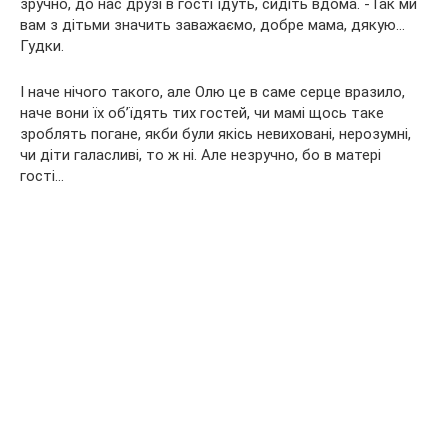
зручно, до нас друзі в гості їдуть, сидіть вдома. -Так ми
вам з дітьми значить заважаємо, добре мама, дякую…
Гудки.
І наче нічого такого, але Олю це в саме серце вразило,
наче вони їх об’їдять тих гостей, чи мамі щось таке
зроблять погане, якби були якісь невиховані, нерозумні,
чи діти галасливі, то ж ні. Але незручно, бо в матері
гості…