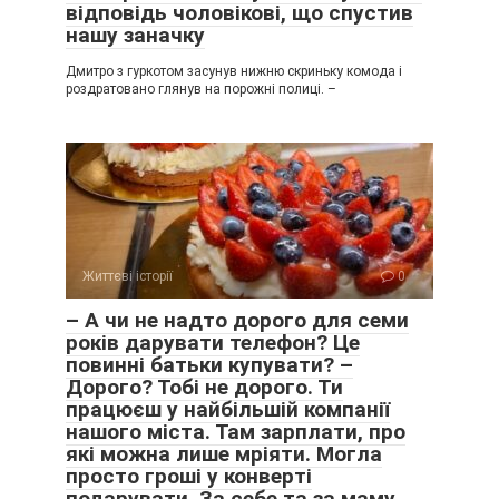
відповідь чоловікові, що спустив
нашу заначку
Дмитро з гуркотом засунув нижню скриньку комода і
роздратовано глянув на порожні полиці. –
Життєві історії
0
– А чи не надто дорого для семи
років дарувати телефон? Це
повинні батьки купувати? –
Дорого? Тобі не дорого. Ти
працюєш у найбільшій компанії
нашого міста. Там зарплати, про
які можна лише мріяти. Могла
просто гроші у конверті
подарувати. За себе та за маму