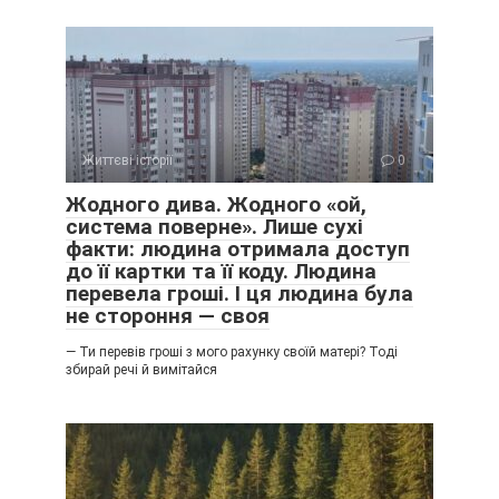
Життєві історії
0
Жодного дива. Жодного «ой,
система поверне». Лише сухі
факти: людина отримала доступ
до її картки та її коду. Людина
перевела гроші. І ця людина була
не стороння — своя
— Ти перевів гроші з мого рахунку своїй матері? Тоді
збирай речі й вимітайся