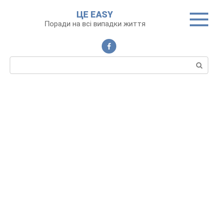
Перейти
ЦЕ EASY
до
Поради на всі випадки життя
вмісту
Пошук: