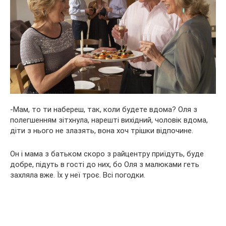
-Мам, то ти набереш, так, коли будете вдома? Оля з
полегшенням зітхнула, нарешті вихідний, чоловік вдома,
діти з нього не злазять, вона хоч трішки відпочине.
Он і мама з батьком скоро з райцентру приїдуть, буде
добре, підуть в гості до них, бо Оля з малюками геть
захляла вже. Їх у неї троє. Всі погодки.