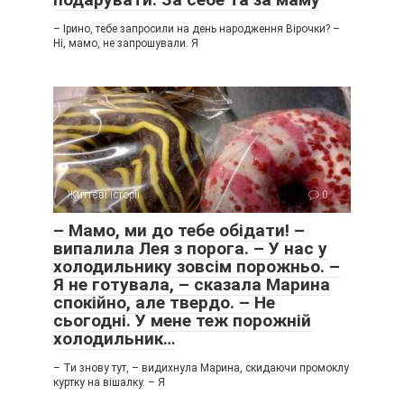
– Ірино, тебе запросили на день народження Вірочки? –
Ні, мамо, не запрошували. Я
Життєві історії
0
– Мамо, ми до тебе обідати! –
випалила Лея з порога. – У нас у
холодильнику зовсім порожньо. –
Я не готувала, – сказала Марина
спокійно, але твердо. – Не
сьогодні. У мене теж порожній
холодильник…
– Ти знову тут, – видихнула Марина, скидаючи промоклу
куртку на вішалку. – Я