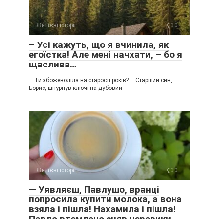
Життєві історії
0
– Усі кажуть, що я вчинила, як
егоїстка! Але мені начхати, – бо я
щаслива…
– Ти збожеволіла на старості років? – Старший син,
Борис, шпурнув ключі на дубовий
Життєві історії
0
— Уявляєш, Павлушо, вранці
попросила купити молока, а вона
взяла і пішла! Нахамила і пішла!
Павло втомлено зняв черевики,