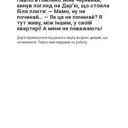
кинув погляд на Дар’ю, що стояла
біля плити: — Мамо, ну не
починай… — Як це не починай? Я
тут живу, між іншим, у своїй
квартирі! А мене не поважають!
Дар’я прокинулася від різкого звуку вхідних дверей, що
зачинилися. Павло вже вирушив на роботу,