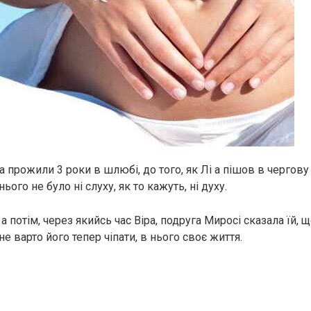
 прожили 3 роки в шлюбі, до того, як Лі а пішов в чергову
ього не було ні слуху, як то кажуть, ні духу.
 а потім, через якийсь час Віра, подруга Миросі сказала їй, 
не варто його тепер чіпати, в нього своє життя.