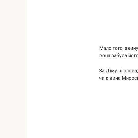
Мало того, звин
вона забула його
За Діму ні слова
чи є вина Миросі