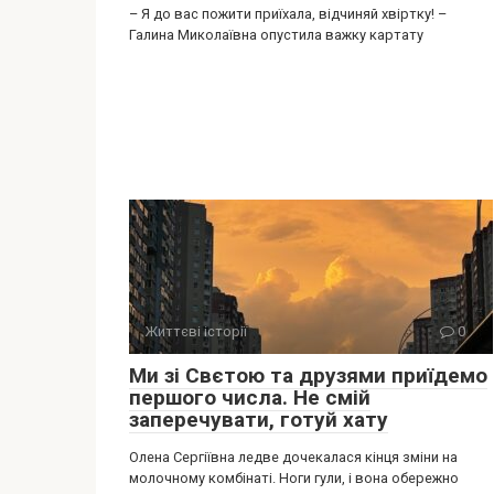
– Я до вас пожити приїхала, відчиняй хвіртку! –
Галина Миколаївна опустила важку картату
Життєві історії
0
Ми зі Свєтою та друзями приїдемо
першого числа. Не смій
заперечувати, готуй хату
Олена Сергіївна ледве дочекалася кінця зміни на
молочному комбінаті. Ноги гули, і вона обережно