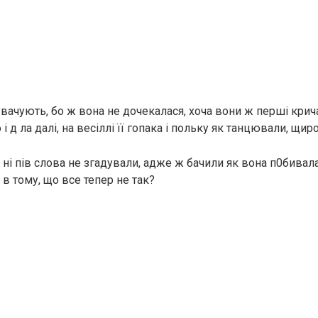
увачують, бо ж вона не дочекалася, хоча вони ж перші кри
 і д ла далі, на весіллі її гопака і польку як танцювали, щи
, ні пів слова не згадували, адже ж бачили як вона п0бивал
 в тому, що все тепер не так?