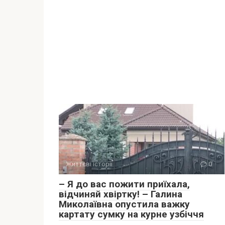
Життєві історії
0
– Я до вас пожити приїхала,
відчиняй хвіртку! – Галина
Миколаївна опустила важку
картату сумку на курне узбіччя