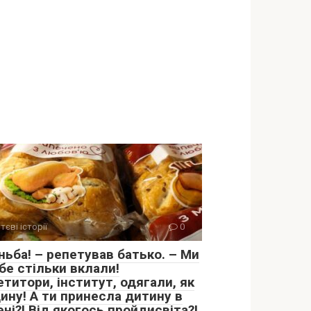
тєві історії
0
ньба! – репетував батько. – Ми
бе стільки вклали!
титори, інститут, одягали, як
ину! А ти принесла дитину в
ні?! Від якогось пройдисвіта?!