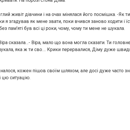
кривати. На порозі стояв Діма.
лий живіт дівчини і на очах мінялася його посмішка. -Як ти
ки я згадував як мене звати, поки вчився заново ходити і їс
без пам’яті був всі ці роки, чому, чому ти мене не шукала.
 Віра сказала…- Віра, мало що вона могла сказати. Ти головн
шукала, яка ж ти сво…. Крики перервалися, Діму дуже швид
налося, кожен пішов своїм шляхом, але досі дуже часто зна
 цю ситуацію.