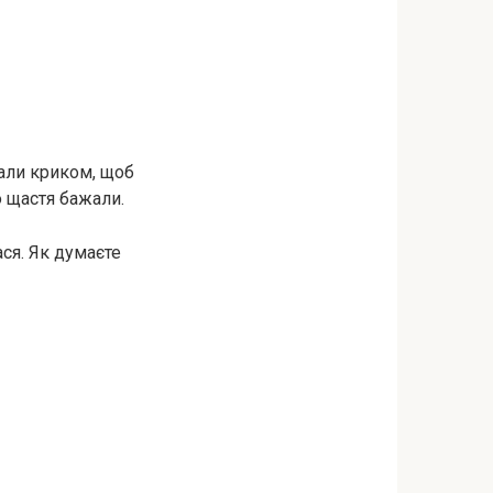
чали криком, щоб
ро щастя бажали.
ася. Як думаєте