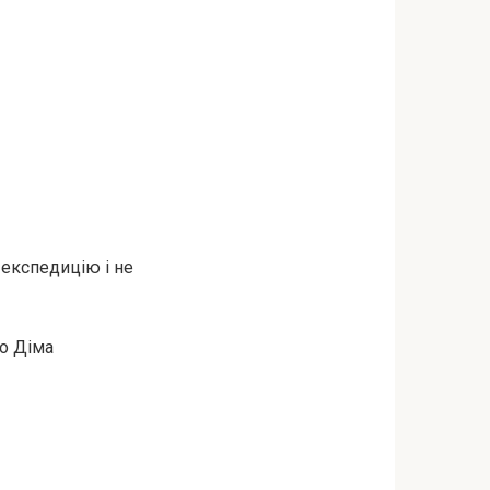
 експедицію і не
що Діма