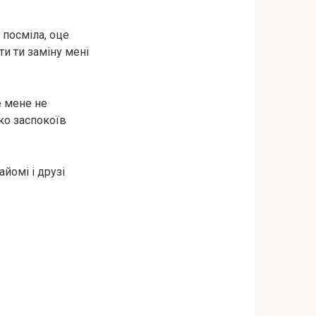
 посміла, оце
ти ти заміну мені
е мене не
ко заспокоїв
йомі і друзі