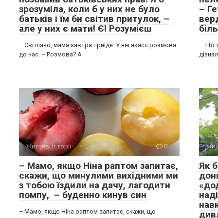
зрозуміла, коли б у них не було
– Ге
батьків і їм би світив притулок, –
вер
але у них є мати! Є! Розумієш
біл
– Світлано, мама завтра приїде. У неї якась розмова
– Що 
до нас. – Розмова? А
дізна
Життєві історії
0
Жит
– Мамо, якщо Ніна раптом запитає,
Як б
скажи, що минулими вихідними ми
дон
з тобою їздили на дачу, лагодити
«дод
помпу, – буденно кинув син
наді
навк
– Мамо, якщо Ніна раптом запитає, скажи, що
дивл