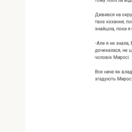
тому побігла від
Дивився на округ
твоє кохання, по
знайшла, поки я 
-Але я не знала,
дочекалася, не 
чоловік Миросі.
Все наче як влад
згадують Миросі