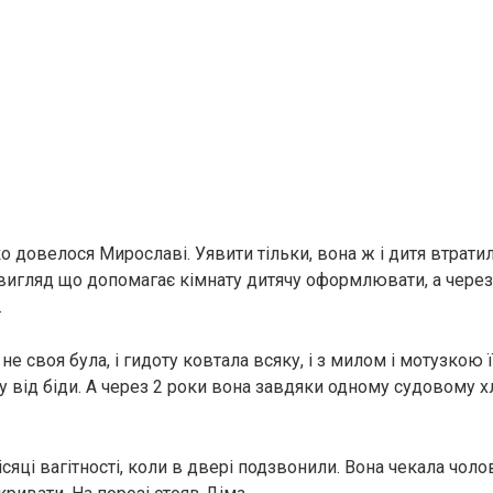
о довелося Мирославі. Уявити тільки, вона ж і дитя втратил
в вигляд що допомагає кімнату дитячу оформлювати, а через
.
е своя була, і гидоту ковтала всяку, і з милом і мотузкою ї
у від біди. А через 2 роки вона завдяки одному судовому х
ісяці вагітності, коли в двері подзвонили. Вона чекала чоло