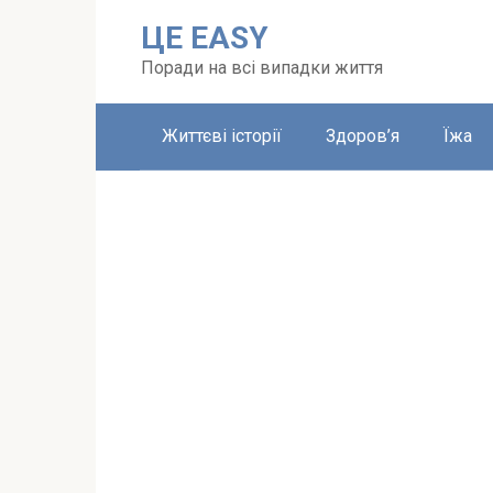
Перейти
ЦЕ EASY
до
вмісту
Поради на всі випадки життя
Життєві історії
Здоров’я
Їжа