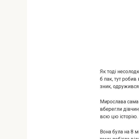
Як тоді несолодк
б пак, тут роби
зник, одружився
Мирослава сама н
вберегли дівчин
всю цю історію.
Вона була на 8 м