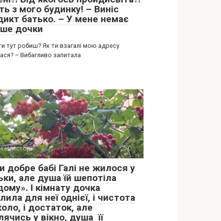
ть з мого будинку! – Виніс
дикт батько. – У мене немає
ьше дочки
ти тут робиш? Як ти взагалі мою адресу
лася? – Вибагливо запитала
тєві історії
0
и добре бабі Галі не жилося у
ьки, але душа їй шепотіла
ому». І кімнату дочка
лила для неї однієї, і чистота
оло, і достаток, але
ячись у вікно, душа її