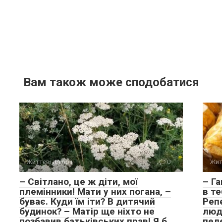
Вам також може сподобатися
Життєві історії
0
Жит
– Світлано, це ж діти, мої
– Га
племінники! Мати у них погана, –
в те
буває. Куди їм іти? В дитячий
Репе
будинок? – Матір ще ніхто не
люд
позбавив батьківських прав! Я б
пеле