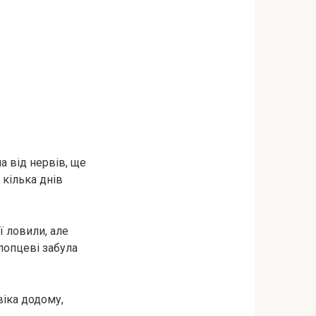
а від нервів, ще
 кілька днів
ї ловили, але
лопцеві забула
віка додому,